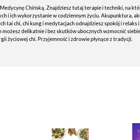
ycynę Chińską. Znajdziesz tutaj terapie i techniki, na który
czych i ich wykorzystanie w codziennym życiu. Akupunktura, ak
 tai chi, chi kung i medytacjach odnajdziesz spokój i relaks
ożesz delikatnie i bez skutków ubocznych wzmocnić siebie 
i życiowej chi. Przyjemność i zdrowie płynące z tradycji.