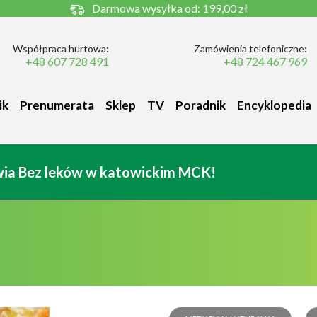
Darmowa wysyłka od:
199,00 zł
Współpraca hurtowa:
Zamówienia telefoniczne:
+48 607 728 491
+48 724 467 969
ik
Prenumerata
Sklep
TV
Poradnik
Encyklopedia
owia Bez leków w katowickim MCK!