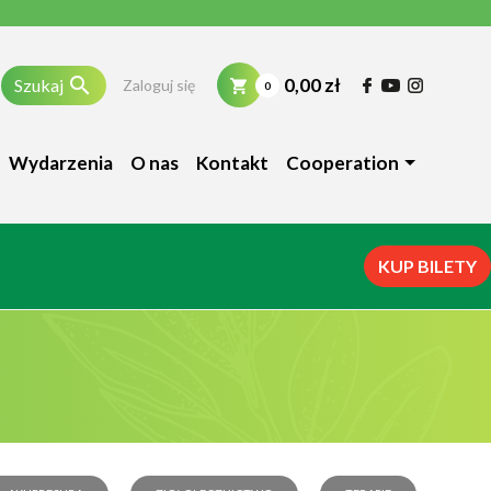

0,00 zł
Szukaj
Zaloguj się
0
Wydarzenia
O nas
Kontakt
Cooperation
KUP BILETY