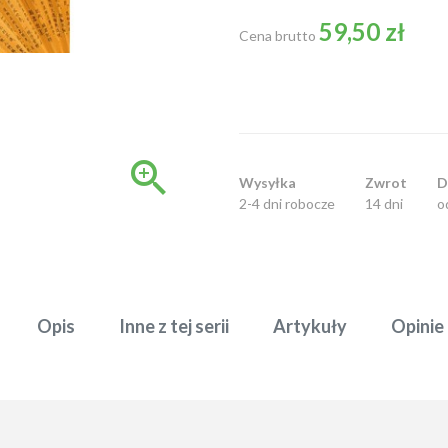
59,50 zł
Cena brutto

Wysyłka
Zwrot
D
2-4 dni robocze
14 dni
o
Opis
Inne z tej serii
Artykuły
Opinie