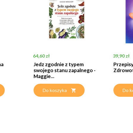
Cena
Cena
64,60 zł
39,90 zł
na
Jedz zgodnie z typem
Przepisy
swojego stanu zapalnego -
Zdrowot
Maggie...
Do koszyka
Do k