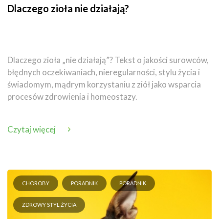
Dlaczego zioła nie działają?
Dlaczego zioła „nie działają”? Tekst o jakości surowców,
błędnych oczekiwaniach, nieregularności, stylu życia i
świadomym, mądrym korzystaniu z ziół jako wsparcia
procesów zdrowienia i homeostazy.
Czytaj więcej
CHOROBY
PORADNIK
PORADNIK
ZDROWY STYL ŻYCIA