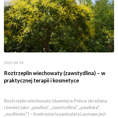
2023-04-14
Roztrzeplin wiechowaty (zawstydlina) – w
praktycznej terapii i kosmetyce
Roztrzeplin wiechowaty (dawniej w Polsce określana
również jako: „pawlina“, „zawstydlina“, „pawlinka“,
„mydleniec“) – Koelreuteria paniculata Laxmann jest