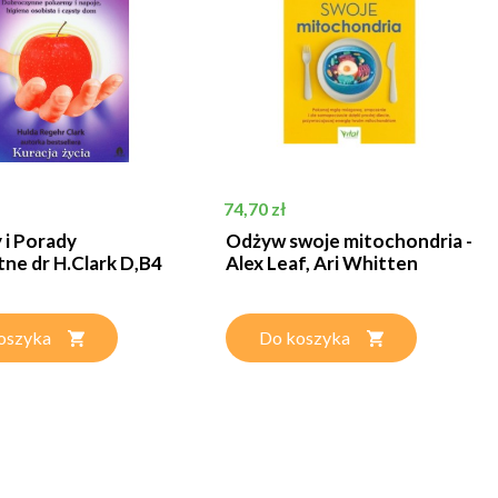
Cena
74,70 zł
 i Porady
Odżyw swoje mitochondria -
ne dr H.Clark D,B4
Alex Leaf, Ari Whitten
oszyka
Do koszyka