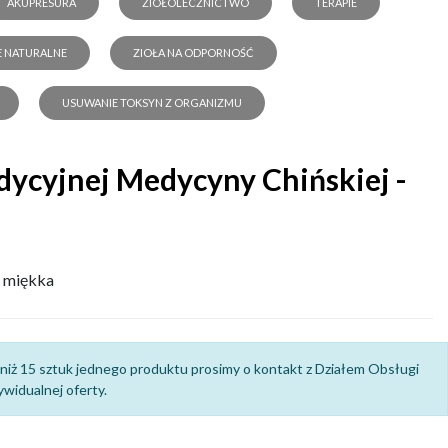
AKUPRESURA
ZIOŁOLECZNICTWO
TERAPIE
E NATURALNE
ZIOŁA NA ODPORNOŚĆ
USUWANIE TOKSYN Z ORGANIZMU
adycyjnej Medycyny Chińskiej -
 miękka
niż 15 sztuk jednego produktu prosimy o kontakt z Działem Obsługi
widualnej oferty.