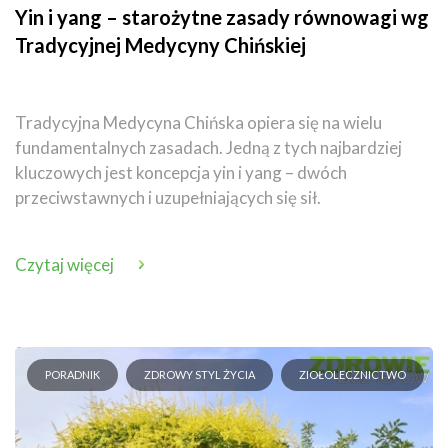
Yin i yang – starożytne zasady równowagi wg
Tradycyjnej Medycyny Chińskiej
Tradycyjna Medycyna Chińska opiera się na wielu
fundamentalnych zasadach. Jedną z tych najbardziej
kluczowych jest koncepcja yin i yang – dwóch
przeciwstawnych i uzupełniających się sił.
Czytaj więcej
PORADNIK
ZDROWY STYL ŻYCIA
ZIOŁOLECZNICTWO