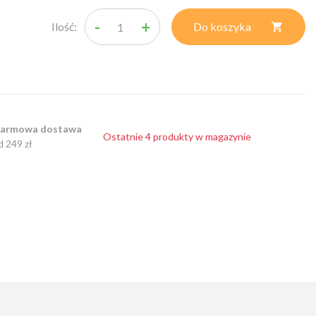
-
+
Ilość:
Do koszyka

armowa dostawa
Ostatnie 4 produkty w magazynie
d 249 zł