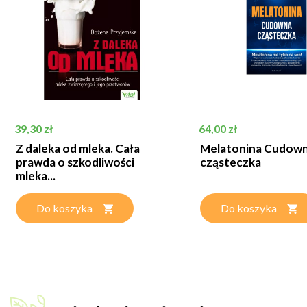
Cena
Cena
39,30 zł
64,00 zł
Z daleka od mleka. Cała
Melatonina Cudow
prawda o szkodliwości
cząsteczka
mleka...
Do koszyka
Do koszyka