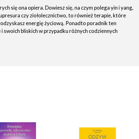
ch się ona opiera. Dowiesz się, na czym polega yin i yang,
upresura czy ziołolecznictwo, to również terapie, które
 i odzyskasz energię życiową. Ponadto poradnik ten
i swoich bliskich w przypadku różnych codziennych