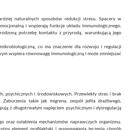
bardziej naturalnych sposobów redukcji stresu. Spacery w
emocjonalną i wspierają funkcje układu immunologicznego.
 wrodzoną potrzebę kontaktu z przyrodą, warunkującą jego
krobiologiczną, co ma znaczenie dla rozwoju i regulacji
wym wspiera równowagę immunologiczną i może zmniejszać
, psychicznych i środowiskowych. Przewlekły stres i brak
Zaburzenia takie jak migrena, zespół jelita drażliwego,
pują z długotrwałym napięciem psychicznym i dysregulacją
ego oraz osłabienia mechanizmów naprawczych organizmu.
totny element profilaktyki i wspomagania leczenia chorób