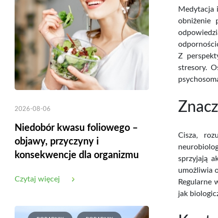
Medytacja i
obniżenie 
odpowiedzi
odporności
Z perspekt
stresory. 
psychosoma
Znacz
2026-08-06
Niedobór kwasu foliowego –
Cisza, roz
objawy, przyczyny i
neurobiolo
konsekwencje dla organizmu
sprzyjają 
umożliwia 
Czytaj więcej
Regularne w
jak biologi