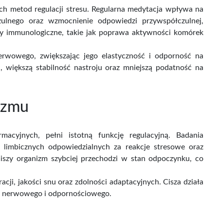
ych metod regulacji stresu. Regularna medytacja wpływa na
zulnego oraz wzmocnienie odpowiedzi przywspółczulnej,
kty immunologiczne, takie jak poprawa aktywności komórek
nerwowego, zwiększając jego elastyczność i odporność na
, większą stabilność nastroju oraz mniejszą podatność na
nizmu
acyjnych, pełni istotną funkcję regulacyjną. Badania
r limbicznych odpowiedzialnych za reakcje stresowe oraz
szy organizm szybciej przechodzi w stan odpoczynku, co
i, jakości snu oraz zdolności adaptacyjnych. Cisza działa
adu nerwowego i odpornościowego.