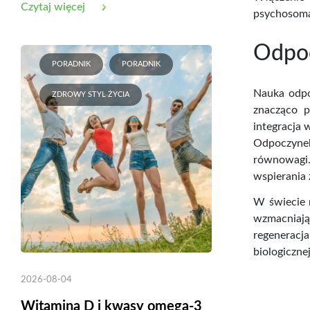
Czytaj więcej
psychosoma
Odpoc
PORADNIK
PORADNIK
Nauka odpo
ZDROWY STYL ŻYCIA
znacząco p
integracja 
Odpoczynek
równowagi.
wspierania 
W świecie n
wzmacniaj
regeneracja
biologiczn
2026-08-04
Witamina D i kwasy omega-3