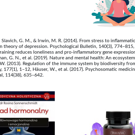
: Slavich, G. M., & Irwin, M. R. (2014). From stress to inflammati
n theory of depression. Psychological Bulletin, 140(3), 774–815, 
raining reduces loneliness and pro-inflammatory gene expression
an, G. N., et al. (2019). Nature and mental health: An ecosystem 
 W. (2013). Regulation of the immune system by biodiversity fro
 177(1), 1–12, Häuser, W., et al. (2017). Psychosomatic medici
al, 114(38), 635–642.