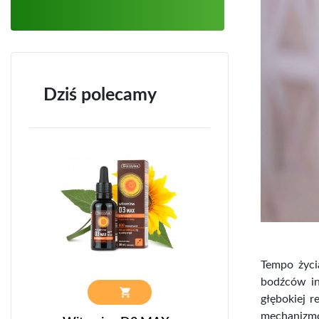
Dziś polecamy
Tempo życi
bodźców in
głębokiej r
mechanizmó