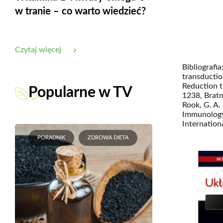
w tranie – co warto wiedzieć?
Czytaj więcej
Bibliografia
transductio
Reduction t
Popularne w TV
1238, Bratm
Rook, G. A.
Immunology,
Internation
PORADNIK
ZDROWA DIETA
Cena podstawowa
Cena
49,00 zł
250g
69,00 zł
Zioła Pana Jana Kubiaka -
ODPORNOŚĆ - 250g