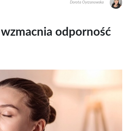
Dorota Oyrzanowska
ój wzmacnia odporność