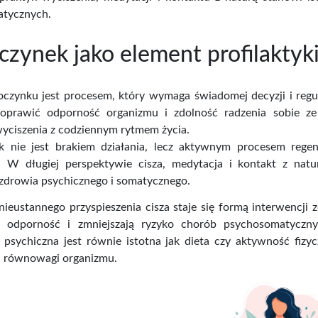
tycznych.
zynek jako element profilaktyk
czynku jest procesem, który wymaga świadomej decyzji i regul
oprawić odporność organizmu i zdolność radzenia sobie z
wyciszenia z codziennym rytmem życia.
 nie jest brakiem działania, lecz aktywnym procesem rege
 W długiej perspektywie cisza, medytacja i kontakt z natu
zdrowia psychicznego i somatycznego.
ieustannego przyspieszenia cisza staje się formą interwencji 
ą odporność i zmniejszają ryzyko chorób psychosomatycz
 psychiczna jest równie istotna jak dieta czy aktywność fizy
ej równowagi organizmu.