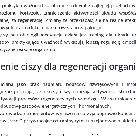
 praktyki uważności są obecnie jednymi z najlepiej przebadan
poziomu kortyzolu, zmniejszenie aktywności układu współc
alnej za regenerację. Zmiany te przekładają się na realne efe
owych oraz redukcja markerów stanu zapalnego.
ywy neurobiologii medytacja działa jak trening dla układu 
Osoby praktykujące uważność wykazują lepszą regulację emocji
tyczne reakcje organizmu.
enie ciszy dla regeneracji orga
umiana jako brak nadmiaru bodźców dźwiękowych i inform
giczne pokazują, że okresy ciszy obniżają aktywność struktu
aktywacji procesów regeneracyjnych w mózgu. W warunkach ci
odbudowę zasobów energetycznych i hormonalnych.
prowadzanie momentów wyciszenia sprzyja poprawie koncentracj
czny „reset”, przywracając naturalny rytm funkcjonowania ukł