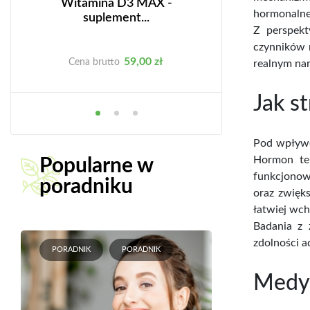
Witamina D3 MAX -
Jak samodzieln
hormonalne
suplement...
z...
Z perspekt
czynników r
Cena
C
59,00 zł
44
Cena brutto
Cena brutto
realnym nar
Jak s
Pod wpływe
Hormon ten
Popularne w
funkcjonow
poradniku
oraz zwięks
łatwiej wch
Badania z 
zdolności a
PORADNIK
PORADNIK
Medyt