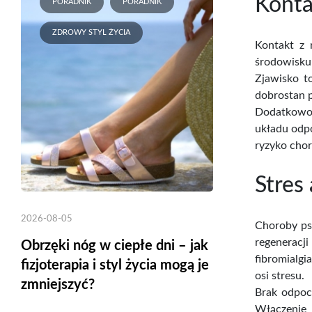
Konta
PORADNIK
PORADNIK
ZDROWY STYL ŻYCIA
Kontakt z 
środowisku
Zjawisko t
dobrostan p
Dodatkowo 
układu odp
ryzyko cho
Stres
2026-08-05
Choroby ps
regeneracj
Obrzęki nóg w ciepłe dni – jak
fibromialg
fizjoterapia i styl życia mogą je
osi stresu.
zmniejszyć?
Brak odpoc
Włączenie 