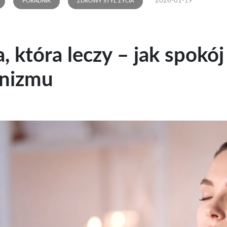
2026-01-19
PORADNIK
ZDROWY STYL ŻYCIA
a, która leczy – jak spok
anizmu