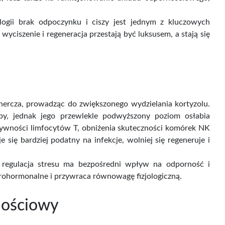
mina D3 MAX -
Jak samodzielnie usunąć
uplement...
z...
gii brak odpoczynku i ciszy jest jednym z kluczowych
ciszenie i regeneracja przestają być luksusem, a stają się
Cena
Cena
59,00 zł
44,40 zł
brutto
Cena brutto
rcza, prowadząc do zwiększonego wydzielania kortyzolu.
y, jednak jego przewlekle podwyższony poziom osłabia
wności limfocytów T, obniżenia skuteczności komórek NK
 się bardziej podatny na infekcje, wolniej się regeneruje i
 regulacja stresu ma bezpośredni wpływ na odporność i
urohormonalne i przywraca równowagę fizjologiczną.
nościowy