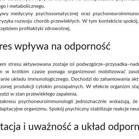
ie usunąć
PURAM Miedziany
Wita
go i metabolicznego.
pierścionek...
s
ywy medycyny psychosomatycznej oraz psychoneuroimmunolo
yzyka rozwoju chorób przewlekłych. W tym kontekście spokój, wy
ena
Cena
,40 zł
39,00 zł
Cena brutto
Cena 
zędziem profilaktyki zdrowotnej.
tres wpływa na odporność
m stresu aktywowana zostaje oś podwzgórze–przysadka–nadne
 w krótkim czasie pomaga organizmowi mobilizować zasob
anie układu immunologicznego. Dochodzi do zahamowania akty
zonej produkcji cytokin prozapalnych. W efekcie organizm staje
odzi w stan przewlekłego zapalenia.
zakresu psychoneuroimmunologii jednoznacznie wskazują, że
daptacyjne organizmu. Spokój psychiczny stabilizuje reakcje ne
acja i uważność a układ odpor