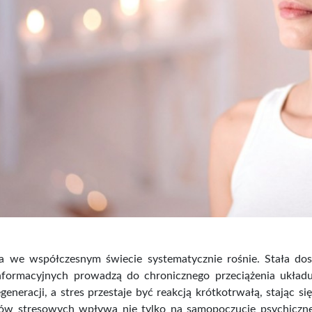
a we współczesnym świecie systematycznie rośnie. Stała dos
formacyjnych prowadzą do chronicznego przeciążenia układu
egeneracji, a stres przestaje być reakcją krótkotrwałą, stając
w stresowych wpływa nie tylko na samopoczucie psychiczne,