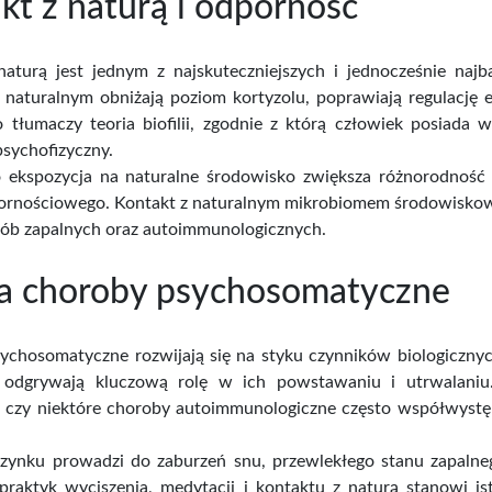
kt z naturą i odporność
naturą jest jednym z najskuteczniejszych i jednocześnie naj
 naturalnym obniżają poziom kortyzolu, poprawiają regulację 
o tłumaczy teoria biofilii, zgodnie z którą człowiek posiada
sychofizyczny.
ekspozycja na naturalne środowisko zwiększa różnorodność mi
ornościowego. Kontakt z naturalnym mikrobiomem środowisko
rób zapalnych oraz autoimmunologicznych.
 a choroby psychosomatyczne
ychosomatyczne rozwijają się na styku czynników biologicznych
i odgrywają kluczową rolę w ich powstawaniu i utrwalaniu. 
ia czy niektóre choroby autoimmunologiczne często współwystę
zynku prowadzi do zaburzeń snu, przewlekłego stanu zapaln
praktyk wyciszenia, medytacji i kontaktu z naturą stanowi is