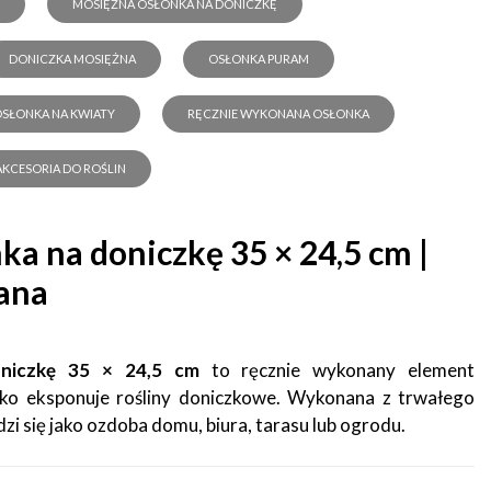
MOSIĘŻNA OSŁONKA NA DONICZKĘ
DONICZKA MOSIĘŻNA
OSŁONKA PURAM
SŁONKA NA KWIATY
RĘCZNIE WYKONANA OSŁONKA
AKCESORIA DO ROŚLIN
ka na doniczkę 35 × 24,5 cm |
ana
oniczkę 35 × 24,5 cm
to ręcznie wykonany element
cko eksponuje rośliny doniczkowe. Wykonana z trwałego
i się jako ozdoba domu, biura, tarasu lub ogrodu.