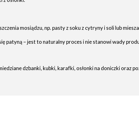
zenia mosiądzu, np. pasty z soku z cytryny i soli lub miesza
ę patyną – jest to naturalny proces i nie stanowi wady prod
miedziane dzbanki, kubki, karafki, osłonki na doniczki oraz 