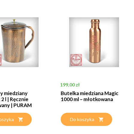
Cena
199,00 zł
y miedziany
Butelka miedziana Magic
2 l | Ręcznie
1000 ml – młotkowana
wany | PURAM
oszyka
Do koszyka