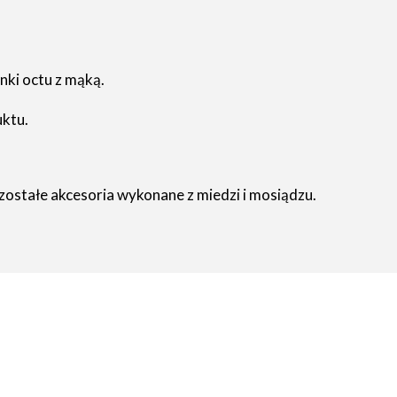
nki octu z mąką.
uktu.
pozostałe akcesoria wykonane z miedzi i mosiądzu.