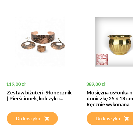
Cena
Cena
119,00 zł
389,00 zł
Zestaw biżuterii Słonecznik
Mosiężna osłonka n
| Pierścionek, kolczyki i...
doniczkę 25 × 18 cm
Ręcznie wykonana
Do koszyka
Do koszyka