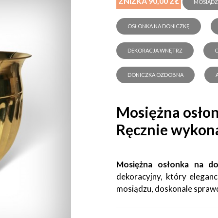
ZNIŻKA 90,00 ZŁ
MOSIĄDZ
OSŁONKA NA DONICZKĘ
DEKORACJA WNĘTRZ
O
DONICZKA OZDOBNA
Mosiężna osłon
Ręcznie wykon
Mosiężna osłonka na d
dekoracyjny, który elegan
mosiądzu, doskonale sprawdz