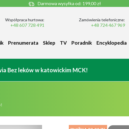
Darmowa wysyłka od:
199,00 zł
Współpraca hurtowa:
Zamówienia telefoniczne:
+48 607 728 491
+48 724 467 969
ik
Prenumerata
Sklep
TV
Poradnik
Encyklopedia
owia Bez leków w katowickim MCK!
M