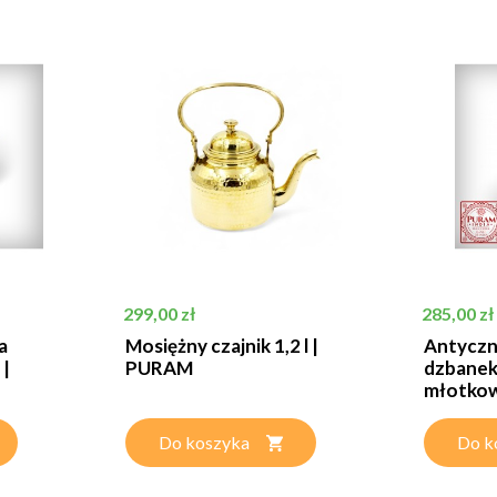
Cena
Cena
299,00 zł
285,00 zł
a
Mosiężny czajnik 1,2 l |
Antyczn
 |
PURAM
dzbanek 
młotko
Do koszyka
Do k