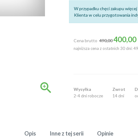
W przypadku chęci zakupu więcej 
Klienta w celu przygotowania indy
Cena podstawowa
400,00 
Cena brutto
490,00
najniższa cena z ostatnich 30 dni: 4

Wysyłka
Zwrot
D
2-4 dni robocze
14 dni
o
Opis
Inne z tej serii
Opinie