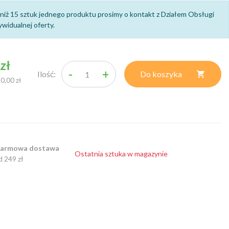
niż 15 sztuk jednego produktu prosimy o kontakt z Działem Obsługi
widualnej oferty.
zł
-
+
Ilość:
Do koszyka

90,00 zł
armowa dostawa
Ostatnia sztuka w magazynie
d 249 zł