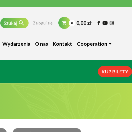

0,00 zł
Szukaj
Zaloguj się
0
Wydarzenia
O nas
Kontakt
Cooperation
KUP BILETY