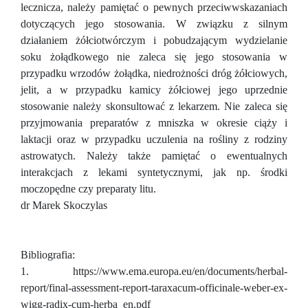
lecznicza, należy pamiętać o pewnych przeciwwskazaniach
dotyczących jego stosowania. W związku z silnym
działaniem żółciotwórczym i pobudzającym wydzielanie
soku żołądkowego nie zaleca się jego stosowania w
przypadku wrzodów żołądka, niedrożności dróg żółciowych,
jelit, a w przypadku kamicy żółciowej jego uprzednie
stosowanie należy skonsultować z lekarzem. Nie zaleca się
przyjmowania preparatów z mniszka w okresie ciąży i
laktacji oraz w przypadku uczulenia na rośliny z rodziny
astrowatych. Należy także pamiętać o ewentualnych
interakcjach z lekami syntetycznymi, jak np. środki
moczopędne czy preparaty litu.
dr Marek Skoczylas
Bibliografia:
1. https://www.ema.europa.eu/en/documents/herbal-
report/final-assessment-report-taraxacum-officinale-weber-ex-
wigg-radix-cum-herba_en.pdf