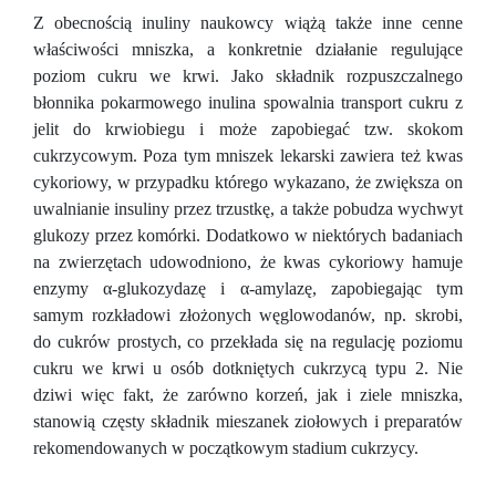
Z obecnością inuliny naukowcy wiążą także inne cenne
właściwości mniszka, a konkretnie działanie regulujące
poziom cukru we krwi. Jako składnik rozpuszczalnego
błonnika pokarmowego inulina spowalnia transport cukru z
jelit do krwiobiegu i może zapobiegać tzw. skokom
cukrzycowym. Poza tym mniszek lekarski zawiera też kwas
cykoriowy, w przypadku którego wykazano, że zwiększa on
uwalnianie insuliny przez trzustkę, a także pobudza wychwyt
glukozy przez komórki. Dodatkowo w niektórych badaniach
na zwierzętach udowodniono, że kwas cykoriowy hamuje
enzymy α-glukozydazę i α-amylazę, zapobiegając tym
samym rozkładowi złożonych węglowodanów, np. skrobi,
do cukrów prostych, co przekłada się na regulację poziomu
cukru we krwi u osób dotkniętych cukrzycą typu 2. Nie
dziwi więc fakt, że zarówno korzeń, jak i ziele mniszka,
stanowią częsty składnik mieszanek ziołowych i preparatów
rekomendowanych w początkowym stadium cukrzycy.