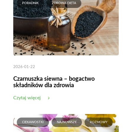
PORADNIK
ZDROWA DIETA
2026-01-22
Czarnuszka siewna – bogactwo
składników dla zdrowia
Czytaj więcej
CIEKAWOSTKI
NAJNOWSZE
ROZMOWY