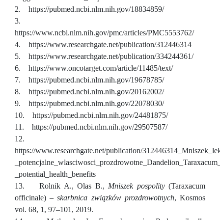
2. https://pubmed.ncbi.nlm.nih.gov/18834859/
3.
https://www.ncbi.nlm.nih.gov/pmc/articles/PMC5553762/
4. https://www.researchgate.net/publication/312446314
5. https://www.researchgate.net/publication/334244361/
6. https://www.oncotarget.com/article/11485/text/
7. https://pubmed.ncbi.nlm.nih.gov/19678785/
8. https://pubmed.ncbi.nlm.nih.gov/20162002/
9. https://pubmed.ncbi.nlm.nih.gov/22078030/
10. https://pubmed.ncbi.nlm.nih.gov/24481875/
11. https://pubmed.ncbi.nlm.nih.gov/29507587/
12.
https://www.researchgate.net/publication/312446314_Mniszek_le
_potencjalne_wlasciwosci_prozdrowotne_Dandelion_Taraxacum_o
_potential_health_benefits
13. Rolnik A., Olas B.,
Mniszek pospolity
(Taraxacum
officinale) –
skarbnica związków prozdrowotnych
, Kosmos
vol. 68, 1, 97–101, 2019.