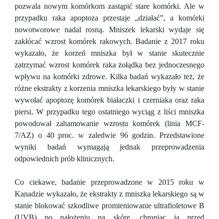
pozwala nowym komórkom zastąpić stare komórki. Ale w
przypadku raka apoptoza przestaje „działać”, a komórki
nowotworowe nadal rosną. Mniszek lekarski wydaje się
zakłócać wzrost komórek rakowych. Badanie z 2017 roku
wykazało, że korzeń mniszka był w stanie skutecznie
zatrzymać wzrost komórek raka żołądka bez jednoczesnego
wpływu na komórki zdrowe. Kilka badań wykazało też, że
różne ekstrakty z korzenia mniszka lekarskiego były w stanie
wywołać apoptozę komórek białaczki i czerniaka oraz raka
piersi. W przypadku tego ostatniego wyciąg z liści mniszka
powodował zahamowanie wzrostu komórek (linia MCF-
7/AZ) o 40 proc. w zaledwie 96 godzin. Przedstawione
wyniki badań wymagają jednak przeprowadzenia
odpowiednich prób klinicznych.
Co ciekawe, badanie przeprowadzone w 2015 roku w
Kanadzie wykazało, że ekstrakty z mniszka lekarskiego są w
stanie blokować szkodliwe promieniowanie ultrafioletowe B
(UVB) po nałożeniu na skórę, chroniąc ją przed