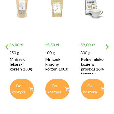
Cena
Cena
Cena
36,00 zł
15,50 zł
59,00 zł
Previous
Next
250 g
100 g
300 g
Mniszek
Mniszek
Pełne mleko
lekarski
krojony
kozie w
korzeń 250g
korzeń 100g
proszku 26%
tłuszczu
Do
Do
Do
koszyka
koszyka
koszyka