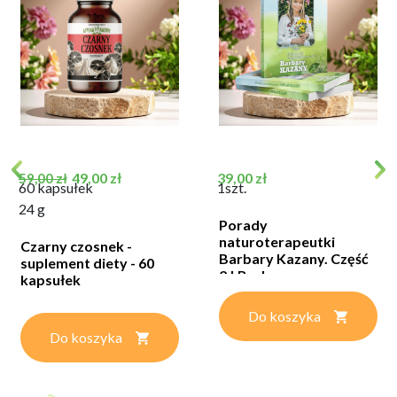
Cena podstawowa
Cena
Cena
49,00 zł
39,00 zł
59,00 zł
60 kapsułek
1szt.
24 g
Porady
naturoterapeutki
Czarny czosnek -
Barbary Kazany. Część
suplement diety - 60
2 | Barbara...
kapsułek
Do koszyka
Do koszyka