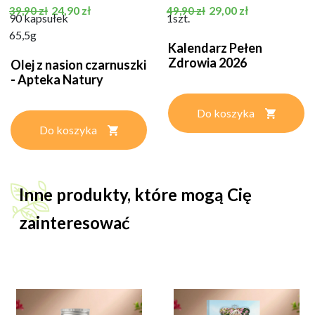
Cena podstawowa
Cena
Cena podstawowa
Cena
24,90 zł
29,00 zł
39,90 zł
49,90 zł
90 kapsułek
1szt.
65,5g
Kalendarz Pełen
Zdrowia 2026
Olej z nasion czarnuszki
- Apteka Natury
Do koszyka
Do koszyka
Inne produkty, które mogą Cię
zainteresować