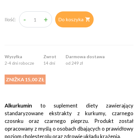
-
+
Ilość:
Do koszyka

Wysyłka
Zwrot
Darmowa dostawa
2-4 dni robocze
14 dni
od 249 zł
ZNIŻKA 15,00 ZŁ
Alkurkumin
to suplement diety zawierający
standaryzowane ekstrakty z kurkumy, czarnego
czosnku oraz czarnego pieprzu. Produkt został
opracowany z myślą o osobach dbających o prawidłowy
poziom cholesterolu oraz zdrowie układu krążenia.