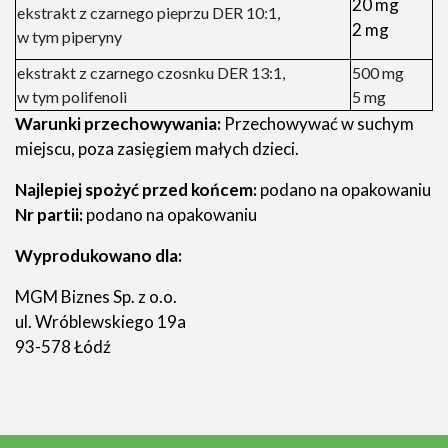
20 mg
ekstrakt z czarnego pieprzu DER 10:1,
2 mg
w tym piperyny
ekstrakt z czarnego czosnku DER 13:1,
500 mg
w tym polifenoli
5 mg
Warunki przechowywania:
Przechowywać w suchym
miejscu, poza zasięgiem małych dzieci.
Najlepiej spożyć przed końcem:
podano na opakowaniu
Nr partii:
podano na opakowaniu
Wyprodukowano dla:
MGM Biznes Sp. z o.o.
ul. Wróblewskiego 19a
93-578 Łódź