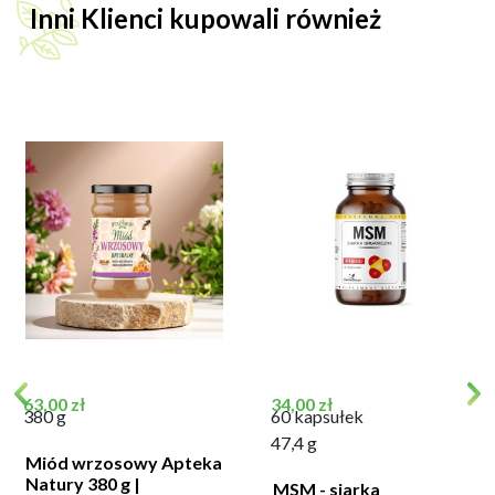
Inni Klienci kupowali również
Cena
Cena
63,00 zł
34,00 zł
380 g
60 kapsułek
47,4 g
Miód wrzosowy Apteka
Natury 380 g |
MSM - siarka