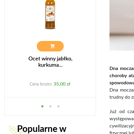
ie
Ocet winny jabłko,
Resweratrol - su
kurkuma...
Dna moczan
choroby at
spowodowan
Cena
C
35,00 zł
49
Cena brutto
Cena brutto
Dna moczan
trudny do z
Już od cza
występował
cywilizacyj
Popularne w
fizycznej l