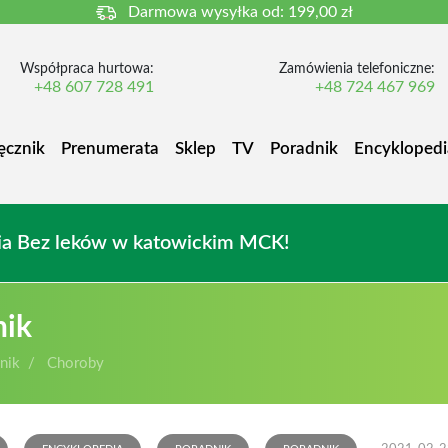
Darmowa wysyłka od:
199,00 zł
Współpraca hurtowa:
Zamówienia telefoniczne:
+48 607 728 491
+48 724 467 969
ęcznik
Prenumerata
Sklep
TV
Poradnik
Encyklopedi
owia Bez leków w katowickim MCK!
nik
nik
Choroby