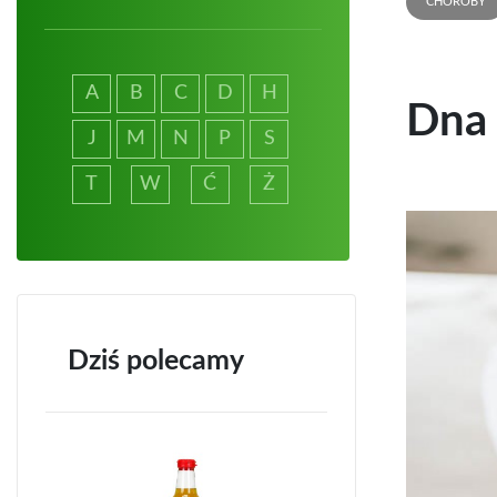
CHOROBY
A
B
C
D
H
Dna
J
M
N
P
S
T
W
Ć
Ż
Dziś polecamy