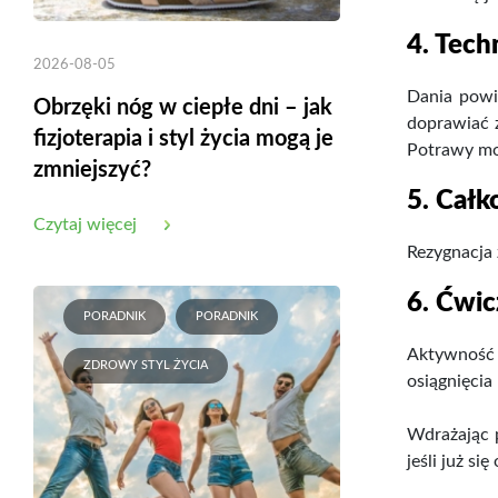
4. Tec
2026-08-05
Dania powi
Obrzęki nóg w ciepłe dni – jak
doprawiać 
fizjoterapia i styl życia mogą je
Potrawy mo
zmniejszyć?
5. Całk
Czytaj więcej
Rezygnacja 
6. Ćwic
PORADNIK
PORADNIK
Aktywność 
ZDROWY STYL ŻYCIA
osiągnięcia
Wdrażając p
jeśli już si