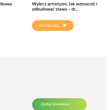
ańkowa
Wylecz artretyzm. Jak wzmocnić i
odbudować stawy – dr...
Do koszyka
Dodaj komentarz