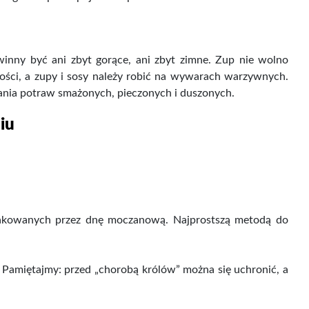
nny być ani zbyt gorące, ani zbyt zimne. Zup nie wolno
ści, a zupy i sosy należy robić na wywarach warzywnych.
ania potraw smażonych, pieczonych i duszonych.
iu
akowanych przez dnę moczanową. Najprostszą metodą do
 Pamiętajmy: przed „chorobą królów” można się uchronić, a