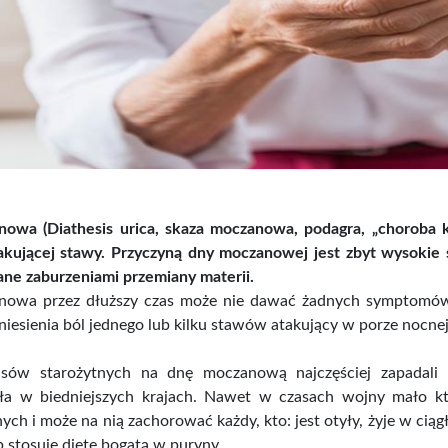
plement...
Numer 03/2021 Zdrowie
Ocet
bez...
owa (Diathesis urica, skaza moczanowa, podagra, „choroba kr
akującej stawy. Przyczyną dny moczanowej jest zbyt wysokie
e zaburzeniami przemiany materii.
ena
Cena
,00 zł
4,99 zł
Cena brutto
Cena 
owa przez dłuższy czas może nie dawać żadnych symptomów, 
niesienia ból jednego lub kilku stawów atakujący w porze nocne
sów starożytnych na dnę moczanową najczęściej zapadali 
a w biedniejszych krajach. Nawet w czasach wojny mało kto 
nych i może na nią zachorować każdy, kto: jest otyły, żyje w cią
ub stosuje dietę bogatą w puryny.