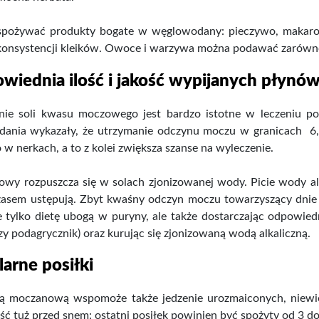
 spożywać produkty bogate w węglowodany: pieczywo, makarony
konsystencji kleików. Owoce i warzywa można podawać zarówno 
wiednia ilość i jakość wypijanych płynó
nie soli kwasu moczowego jest bardzo istotne w leczeniu pod
dania wykazały, że utrzymanie odczynu moczu w granicach 6,5
 nerkach, a to z kolei zwiększa szanse na wyleczenie.
wy rozpuszcza się w solach zjonizowanej wody. Picie wody al
czasem ustępują. Zbyt kwaśny odczyn moczu towarzyszący dnie 
e tylko dietę ubogą w puryny, ale także dostarczając odpowiedni
zy podagrycznik) oraz kurując się zjonizowaną wodą alkaliczną.
larne posiłki
ą moczanową wspomoże także jedzenie urozmaiconych, niewiel
jeść tuż przed snem: ostatni posiłek powinien być spożyty od 3 d