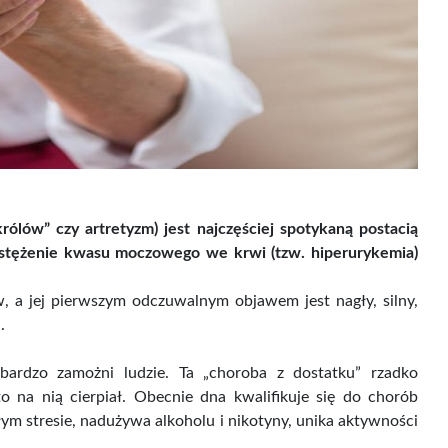
 winny jabłko,
Resweratrol - suplement...
kurkuma...
ólów” czy artretyzm) jest najczęściej spotykaną postacią
 stężenie kwasu moczowego we krwi (tzw. hiperurykemia)
Cena
Cena
35,00 zł
49,00 zł
brutto
Cena brutto
a jej pierwszym odczuwalnym objawem jest nagły, silny,
j.
bardzo zamożni ludzie. Ta „choroba z dostatku” rzadko
na nią cierpiał. Obecnie dna kwalifikuje się do chorób
głym stresie, nadużywa alkoholu i nikotyny, unika aktywności