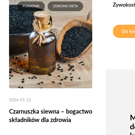
Żywokost
PORADNIK
ZDROWA DIETA
Do ko
2026-01-22
Czarnuszka siewna – bogactwo
M
składników dla zdrowia
d