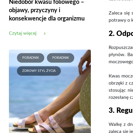
Niedobór kwasu foliowego –
objawy, przyczyny i
Zaleca się
konsekwencje dla organizmu
potrawy o 
2. Odpo
Czytaj więcej
Rozpuszcza
płynów. Ba
PORADNIK
PORADNIK
moczowego w
ZDROWY STYL ŻYCIA
Kwas moczo
obrzęki z 
stosując ni
rozesłanę c
3. Regu
Walkę z dn
zaleca się 