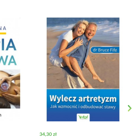
Next
Cena
34,30 zł