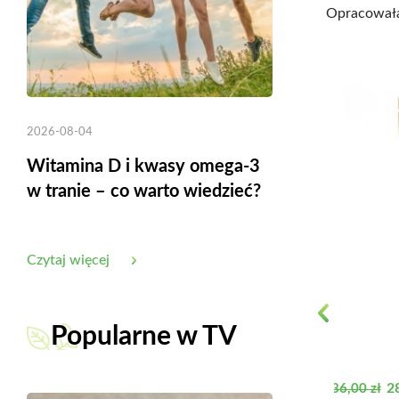
Opracowała
Cena
34,30 zł
Wylecz artretyzm. Jak wzmocnić i
2026-08-04
odbudować stawy – dr...
Witamina D i kwasy omega-3
w tranie – co warto wiedzieć?
Do koszyka
Czytaj więcej
Previous
Popularne w TV
Cena pod
C
28
36,00 zł