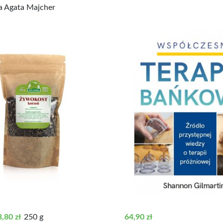
 Agata Majcher
stawowa
ena
Cena
,80 zł
250 g
64,90 zł