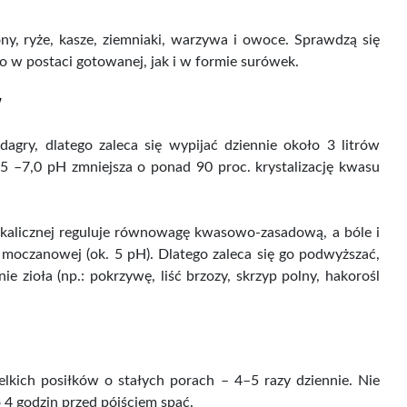
, ryże, kasze, ziemniaki, warzywa i owoce. Sprawdzą się
w postaci gotowanej, jak i w formie surówek.
w
agry, dlatego zaleca się wypijać dziennie około 3 litrów
 –7,0 pH zmniejsza o ponad 90 proc. krystalizację kwasu
kalicznej reguluje równowagę kwasowo-zasadową, a bóle i
moczanowej (ok. 5 pH). Dlatego zaleca się go podwyższać,
e zioła (np.: pokrzywę, liść brzozy, skrzyp polny, hakorośl
kich posiłków o stałych porach – 4–5 razy dziennie. Nie
o 4 godzin przed pójściem spać.