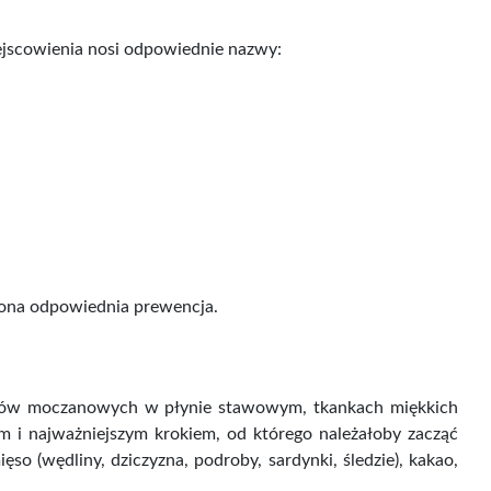
ejscowienia nosi odpowiednie nazwy:
żona odpowiednia prewencja.
łków moczanowych w płynie stawowym, tkankach miękkich
ym i najważniejszym krokiem, od którego należałoby zacząć
o (wędliny, dziczyzna, podroby, sardynki, śledzie), kakao,