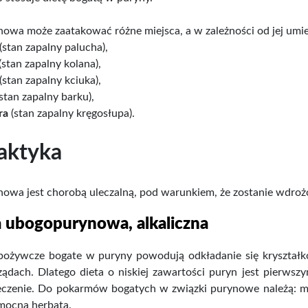
owa może zaatakować różne miejsca, a w zależności od jej umi
(stan zapalny palucha),
(stan zapalny kolana),
(stan zapalny kciuka),
stan zapalny barku),
ra
(stan zapalny kręgosłupa).
laktyka
owa jest chorobą uleczalną, pod warunkiem, że zostanie wdro
a ubogopurynowa, alkaliczna
pożywcze bogate w puryny powodują odkładanie się kryszta
ądach. Dlatego dieta o niskiej zawartości puryn jest pierwsz
eczenie. Do pokarmów bogatych w związki purynowe należą: mięs
mocna herbata.