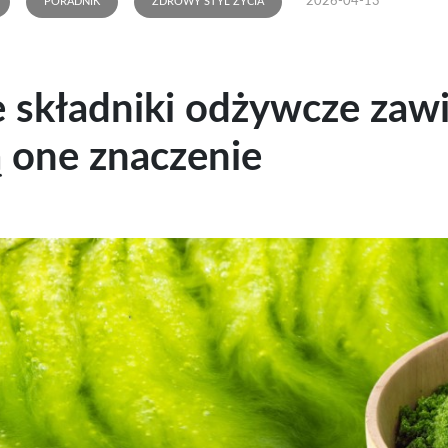
2026-04-13
PORADNIK
ZDROWY STYL ŻYCIA
e składniki odżywcze zawier
 one znaczenie