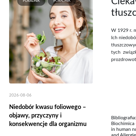
Cieka
PORADNIK
PORADNIK
tłusz
W 1929 r. 
Ich niedobó
tłuszczowy
tych związ
prozdrowot
2026-08-06
Niedobór kwasu foliowego –
objawy, przyczyny i
Bibliografi
konsekwencje dla organizmu
Biochimica 
in human nu
and Allergi