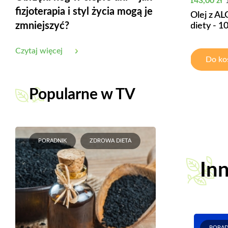
143,00 zł
fizjoterapia i styl życia mogą je
Olej z A
zmniejszyć?
diety - 1
Czytaj więcej
Do ko
Popularne w TV
PORADNIK
ZDROWA DIETA
Inn
PORAD