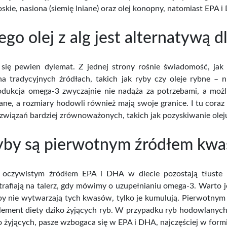
ziana
TYMIANEK SUSZONY
PURA
skie, nasiona (siemię lniane) oraz olej konopny, natomiast EPA i
a...
TORBA - 20G
br
go olej z alg jest alternatywą d
ena
Cena
,00 zł
6,99 zł
Cena brutto
Cena 
 się pewien dylemat. Z jednej strony rośnie świadomość, jak
na tradycyjnych źródłach, takich jak ryby czy oleje rybne – 
dukcja omega-3 zwyczajnie nie nadąża za potrzebami, a możli
ne, a rozmiary hodowli również mają swoje granice. I tu coraz
związań bardziej zrównoważonych, takich jak pozyskiwanie oleju
yby są pierwotnym źródłem kw
j oczywistym źródłem EPA i DHA w diecie pozostają tłuste r
 trafiają na talerz, gdy mówimy o uzupełnianiu omega-3. Warto j
by nie wytwarzają tych kwasów, tylko je kumulują. Pierwotnym
lement diety dziko żyjących ryb. W przypadku ryb hodowlanych s
o żyjących, pasze wzbogaca się w EPA i DHA, najczęściej w formi