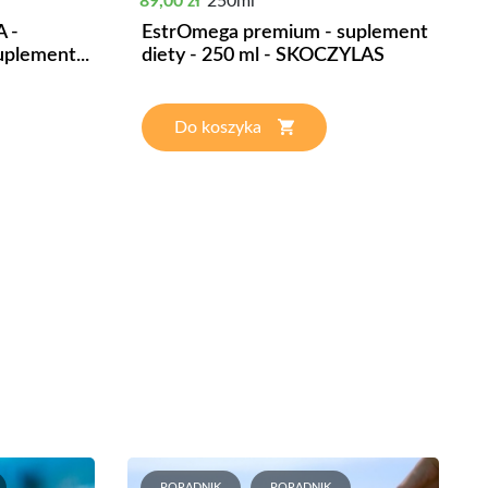
89,00 zł
250ml
 -
EstrOmega premium - suplement
plement...
diety - 250 ml - SKOCZYLAS
Do koszyka
PORADNIK
PORADNIK