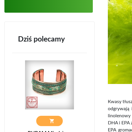
Dziś polecamy
Kwasy tłus
odgrywają i
linolenowy
DHA i EPA z
EPA gromad