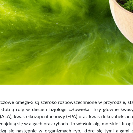
zczowe omega-3 są szeroko rozpowszechnione w przyrodzie, st
stotną rolę w diecie i fizjologii człowieka. Trzy główne kwa
 (ALA), kwas eikozapentaenowy (EPA) oraz kwas dokozaheksaen
najdują się w algach oraz rybach. To właśnie algi morskie i fi
zą się następnie w organizmach ryb, które się tymi algami o