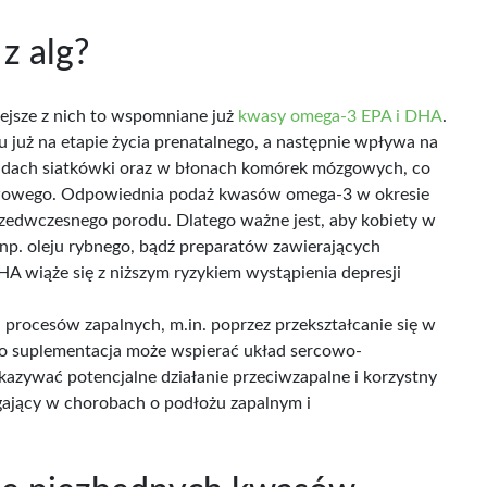
z alg?
iejsze z nich to wspomniane już
kwasy omega-3 EPA i DHA
.
uż na etapie życia prenatalnego, a następnie wpływa na
pidach siatkówki oraz w błonach komórek mózgowych, co
erwowego. Odpowiednia podaż kwasów omega-3 w okresie
zedwczesnego porodu. Dlatego ważne jest, aby kobiety w
 np. oleju rybnego, bądź preparatów zawierających
 wiąże się z niższym ryzykiem wystąpienia depresji
 procesów zapalnych, m.in. poprzez przekształcanie się w
ego suplementacja może wspierać układ sercowo-
kazywać potencjalne działanie przeciwzapalne i korzystny
gający w chorobach o podłożu zapalnym i