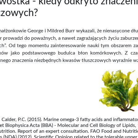
wostka - kiedy odkryto znacze
czowych?
małżonkowie George i Mildred Burr wykazali, że nienasycone dł
r prowadzi do poważnych, a nawet zagrażających życiu zaburze
ch”. Od tego momentu zainteresowanie nauki tym obszarem zacz
ków jako podstawowego budulca błon komórkowych. Z czas
nego znaczenia niezbędnych kwasów tłuszczowych wyraźnie wz
a: Calder, P.C. (2015). Marine omega-3 fatty acids and inflammato
et Biophysica Acta (BBA) - Molecular and Cell Biology of Lipid
trition. Report of an expert consultation. FAO Food and Nutriti
es (NDA) (2012). Scientific Opinion related to the tolerable upper