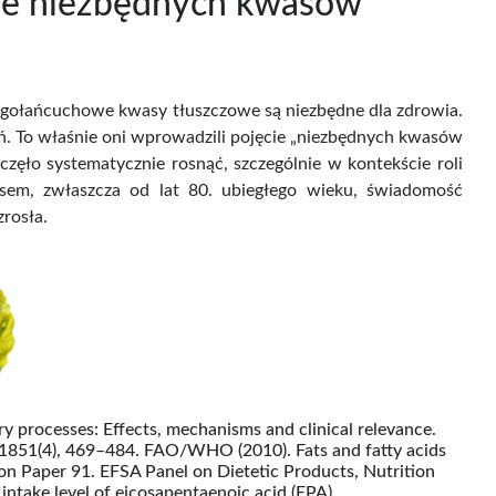
nie niezbędnych kwasów
ugołańcuchowe kwasy tłuszczowe są niezbędne dla zdrowia.
ń. To właśnie oni wprowadzili pojęcie „niezbędnych kwasów
ęło systematycznie rosnąć, szczególnie w kontekście roli
em, zwłaszcza od lat 80. ubiegłego wieku, świadomość
rosła.
ry processes: Effects, mechanisms and clinical relevance.
s, 1851(4), 469–484. FAO/WHO (2010). Fats and fatty acids
on Paper 91. EFSA Panel on Dietetic Products, Nutrition
 intake level of eicosapentaenoic acid (EPA),