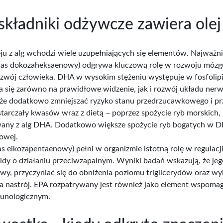
 składniki odżywcze zawiera olej 
ju z alg wchodzi wiele uzupełniających się elementów. Najważn
s dokozaheksaenowy) odgrywa kluczową rolę w rozwoju mózgu j
ozwój człowieka. DHA w wysokim stężeniu występuje w fosfoli
a się zarówno na prawidłowe widzenie, jak i rozwój układu n
że dodatkowo zmniejszać ryzyko stanu przedrzucawkowego i pr
starczały kwasów wraz z dietą – poprzez spożycie ryb morskich,
any z alg DHA. Dodatkowo większe spożycie ryb bogatych w DHA
owej.
s eikozapentaenowy) pełni w organizmie istotną rolę w regulacji
idy o działaniu przeciwzapalnym. Wyniki badań wskazują, że j
wy, przyczyniać się do obniżenia poziomu triglicerydów oraz wy
 nastrój. EPA rozpatrywany jest również jako element wspoma
unologicznym.