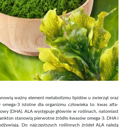
anowią ważny element metabolizmu lipidów u zwierząt oraz
sy omega-3 istotne dla organizmu człowieka to: kwas alfa-
owy (DHA). ALA występuje głównie w roślinach, natomiast
toplankton stanowią pierwotne źródło kwasów omega-3. DHA i
dżywiają. Do najczęstszych roślinnych źródeł ALA należą