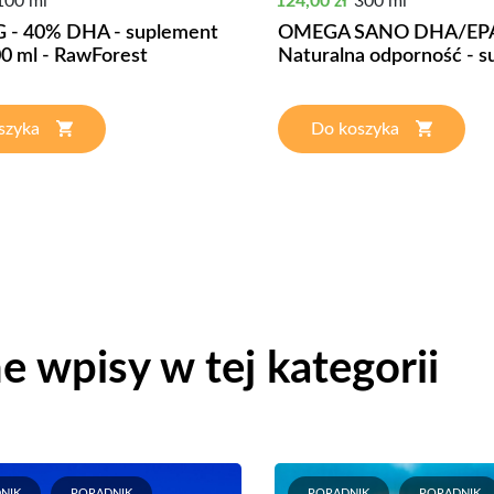
100 ml
124,00 zł
300 ml
LG - 40% DHA - suplement
OMEGA SANO DHA/EPA
00 ml - RawForest
Naturalna odporność - su
szyka
Do koszyka
e wpisy w tej kategorii
NIK
PORADNIK
PORADNIK
PORADNIK