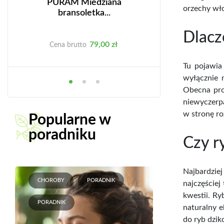
Y
PURAM Miedziana
PURAM Mied
orzechy wło
bransoletka...
bransoletk
Dlacze
Cena
C
79,00 zł
69
Cena brutto
Cena brutto
Tu pojawia
wyłącznie 
Obecna pro
niewyczerpa
w stronę ro
Popularne w
poradniku
Czy r
Najbardzie
CHOROBY
PORADNIK
najczęściej
kwestii. Ry
PORADNIK
naturalny e
do ryb dzik