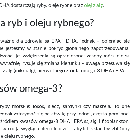
M Miedziana
PURAM Miedziana
 DHA dostarczają ryby, oleje rybne oraz
olej z alg
.
ansoletka...
bransoletka...
la ryb i oleju rybnego?
Cena
Cena
79,00 zł
69,00 zł
brutto
Cena brutto
 ważne dla zdrowia są EPA i DHA, jednak – opierając się
nie jesteśmy w stanie pokryć globalnego zapotrzebowania.
wości jej zwiększenia są ograniczone; zasoby mórz nie są
 wyraźniej rysuje się zmiana kierunku – uwaga przesuwa się
 z alg (mikroalg), pierwotnego źródła omega-3 DHA i EPA.
asów omega-3?
yby morskie: łosoś, śledź, sardynki czy makrela. To one
ednak zatrzymać się na chwilę przy jednej, często pomijanej
 źródłem kwasów omega-3 DHA i EPA są algi i fitoplankton,
ytuacja wygląda nieco inaczej – aby ich skład był zbliżony
e oleju rybnego.