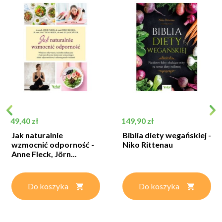
Cena
Cena
49,40 zł
149,90 zł
Jak naturalnie
Biblia diety wegańskiej -
wzmocnić odporność -
Niko Rittenau
Anne Fleck, Jörn...
Do koszyka
Do koszyka