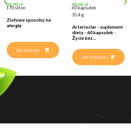
Cena
Cena
34,90 zł
48,00 zł
170 stron
60 kapsułek
35,4 g
Ziołowe sposoby na
alergię
Arterioclar - suplement
diety - 60 kapsułek -
Życie bez...
Do koszyka
Do koszyka