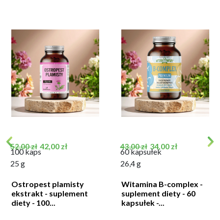
Cena podstawowa
Cena
Cena podstawowa
Cena
42,00 zł
34,00 zł
52,00 zł
43,00 zł
100 kaps
60 kapsułek
25 g
26,4 g
Ostropest plamisty
Witamina B-complex -
ekstrakt - suplement
suplement diety - 60
diety - 100...
kapsułek -...