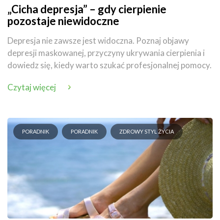
„Cicha depresja” – gdy cierpienie
pozostaje niewidoczne
Depresja nie zawsze jest widoczna. Poznaj objawy
depresji maskowanej, przyczyny ukrywania cierpienia i
dowiedz się, kiedy warto szukać profesjonalnej pomocy.
Czytaj więcej
PORADNIK
PORADNIK
ZDROWY STYL ŻYCIA