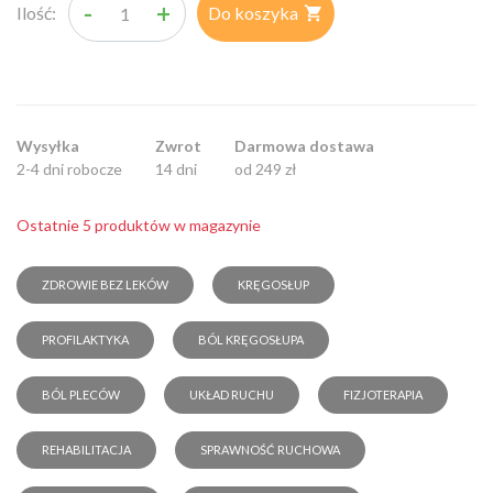
-
+
Ilość:
Do koszyka

Wysyłka
Zwrot
Darmowa dostawa
2-4 dni robocze
14 dni
od 249 zł
Ostatnie 5 produktów w magazynie
ZDROWIE BEZ LEKÓW
KRĘGOSŁUP
PROFILAKTYKA
BÓL KRĘGOSŁUPA
BÓL PLECÓW
UKŁAD RUCHU
FIZJOTERAPIA
REHABILITACJA
SPRAWNOŚĆ RUCHOWA