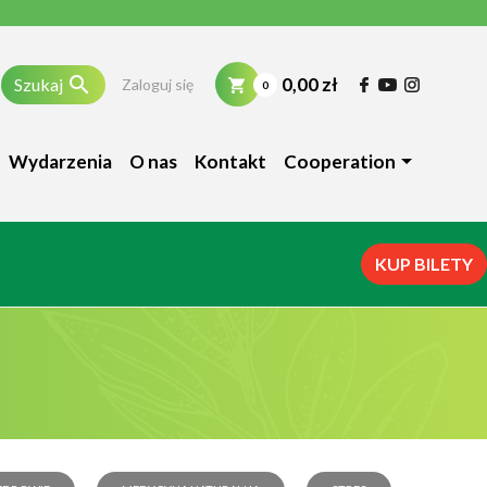

0,00 zł
Szukaj
Zaloguj się
0
Wydarzenia
O nas
Kontakt
Cooperation
KUP BILETY