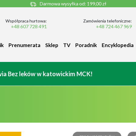
Darmowa wysyłka od:
199,00 zł
Współpraca hurtowa:
Zamówienia telefoniczne:
+48 607 728 491
+48 724 467 969
ik
Prenumerata
Sklep
TV
Poradnik
Encyklopedia
owia Bez leków w katowickim MCK!