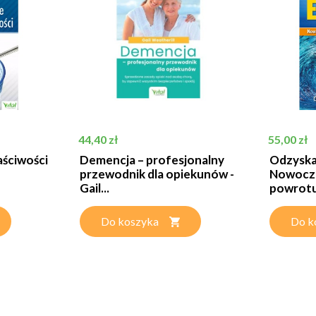
Cena
Cena
44,40 zł
55,00 zł
aściwości
Demencja – profesjonalny
Odzyskaj
przewodnik dla opiekunów -
Nowocze
Gail...
powrotu 
Do koszyka
Do k