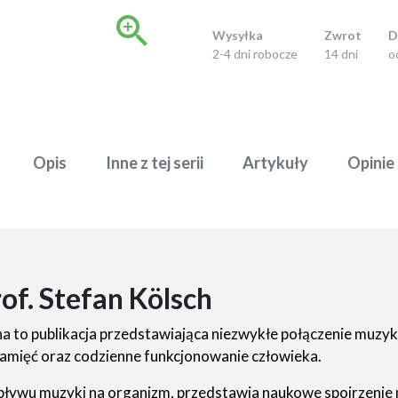

Wysyłka
Zwrot
D
2-4 dni robocze
14 dni
o
Opis
Inne z tej serii
Artykuły
Opinie
of. Stefan Kölsch
a to publikacja przedstawiająca niezwykłe połączenie muzyki,
pamięć oraz codzienne funkcjonowanie człowieka.
wpływu muzyki na organizm, przedstawia naukowe spojrzenie