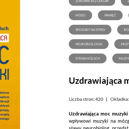
ZDROWIE BEZ LEKÓW
MÓZG
PAMIĘĆ
SPOSOBY NA STRES
RO
NEUROBIOLOGIA
MUZY
STEFAN KÖLSCH
MUZY
Uzdrawiająca m
Liczba stron: 420
|
Okładka
Uzdrawiająca moc muzyki
wpływowi muzyki na mózg,
sławy neurobiolog, przedst