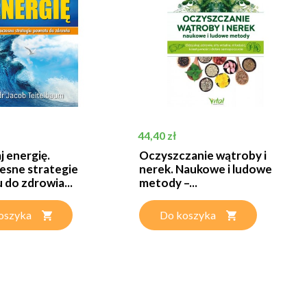
Cena
44,40 zł
 energię.
Oczyszczanie wątroby i
sne strategie
nerek. Naukowe i ludowe
do zdrowia...
metody –...
oszyka
Do koszyka