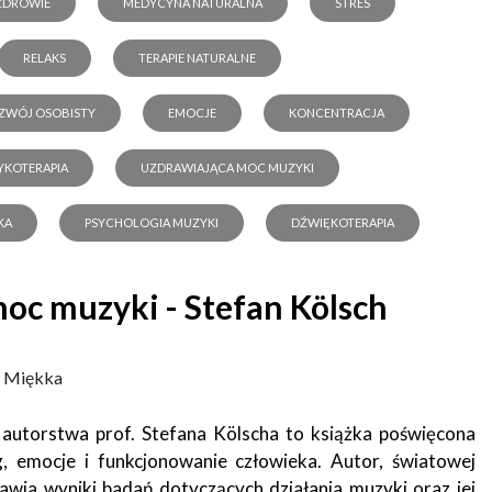
ZDROWIE
MEDYCYNA NATURALNA
STRES
RELAKS
TERAPIE NATURALNE
ZWÓJ OSOBISTY
EMOCJE
KONCENTRACJA
KOTERAPIA
UZDRAWIAJĄCA MOC MUZYKI
KA
PSYCHOLOGIA MUZYKI
DŹWIĘKOTERAPIA
oc muzyki - Stefan Kölsch
: Miękka
autorstwa prof. Stefana Kölscha to książka poświęcona
 emocje i funkcjonowanie człowieka. Autor, światowej
awia wyniki badań dotyczących działania muzyki oraz jej