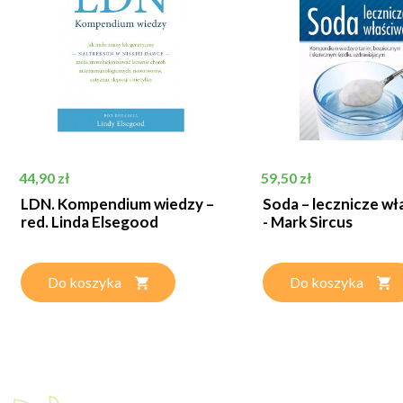
Cena
Cena
44,90 zł
59,50 zł
LDN. Kompendium wiedzy –
Soda – lecznicze wł
red. Linda Elsegood
- Mark Sircus
Do koszyka
Do koszyka