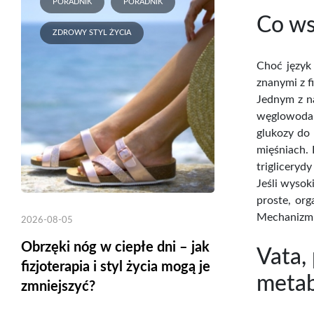
PORADNIK
PORADNIK
Co ws
ZDROWY STYL ŻYCIA
Choć język
znanymi z fi
Jednym z n
węglowodan
glukozy do
mięśniach. 
trigliceryd
Jeśli wysok
proste, or
Mechanizm 
2026-08-05
Obrzęki nóg w ciepłe dni – jak
Vata,
fizjoterapia i styl życia mogą je
metab
zmniejszyć?