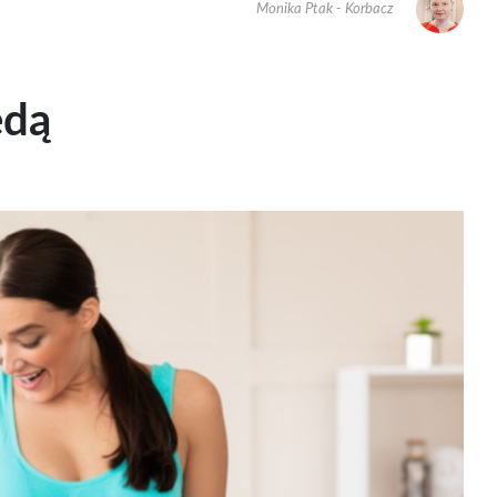
Monika Ptak - Korbacz
edą