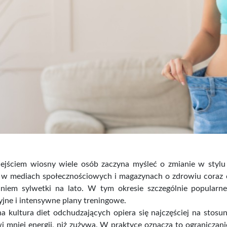
jściem wiosny wiele osób zaczyna myśleć o zmianie w stylu ży
a w mediach społecznościowych i magazynach o zdrowiu coraz c
niem sylwetki na lato. W tym okresie szczególnie popularne
jne i intensywne plany treningowe.
a kultura diet odchudzających opiera się najczęściej na stosu
 mniej energii, niż zużywa. W praktyce oznacza to ograniczanie