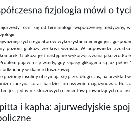
półczesna fizjologia mówi o tyc
 ajurwedy różni się od terminologii współczesnej medycyny, 
zjologii.
ajważniejszych regulatorów wykorzystania energii jest gospoda
y poziom glukozy we krwi wzrasta. W odpowiedzi trzustka w
 komórek. Glukoza jest następnie wykorzystywana jako źródło e
Problem pojawia się wtedy, gdy zapasy glikogenu są już pełne. 
y i odkładany w tkance tłuszczowej.
ie poziomy insuliny utrzymują się przez długi czas, na przykł
ganizm zaczyna coraz bardziej intensywnie magazynować tłuszc
ten jest jednym z kluczowych elementów prowadzących do insuli
 pitta i kapha: ajurwedyjskie spo
oliczne