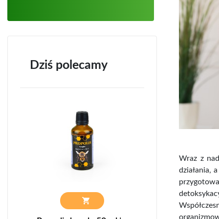
Dziś polecamy
Wraz z nade
działania, 
przygotowa
detoksykacy
Współczesn
organizmowi