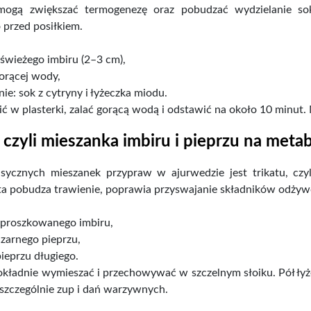
 mogą zwiększać termogenezę oraz pobudzać wydzielanie so
przed posiłkiem.
świeżego imbiru (2–3 cm),
orącej wody,
ie: sok z cytryny i łyżeczka miodu.
ić w plasterki, zalać gorącą wodą i odstawić na około 10 minut. 
, czyli mieszanka imbiru i pieprzu na meta
asycznych mieszanek przypraw w ajurwedzie jest trikatu, czyli
a pobudza trawienie, poprawia przyswajanie składników odżywcz
sproszkowanego imbiru,
czarnego pieprzu,
pieprzu długiego.
okładnie wymieszać i przechowywać w szczelnym słoiku. Pół ły
szczególnie zup i dań warzywnych.