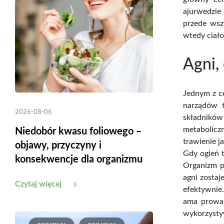
ajurwedzie 
przede wsz
wtedy ciał
Agni,
Jednym z ce
narządów t
2026-08-06
składnikó
metabolicz
Niedobór kwasu foliowego –
trawienie j
objawy, przyczyny i
Gdy ogień t
konsekwencje dla organizmu
Organizm p
agni zostaj
Czytaj więcej
efektywnie.
ama prowad
wykorzystyw