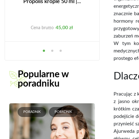
.
Propolis krople 50 ml |...
Zestaw nr 3 B d
energetycz
–...
znacznie ba
hormony re
Cena
Ce
45,00 zł
29
Cena brutto
Cena brutto
przygotowyw
zaburzeń me
W tym kont
medycznych
prostego ef
Popularne w
Dlacz
poradniku
Pracując z 
z jasno ok
krótkim cza
PORADNIK
PORADNIK
podejście d
przynieść s
Ajurweda p
główny cel