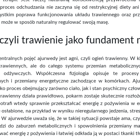
proces odchudzania nie zaczyna się od restrykcyjnej diety ani
ystkim poprawa funkcjonowania układu trawiennego oraz pr
o może w sposób naturalny regulować swoją masę.
 czyli trawienie jako fundament
ntralnych pojęć ajurwedy jest agni, czyli ogień trawienny. W k
rawiennych, ale do całego systemu przemian metaboliczny
w odżywczych. Współczesna fizjologia opisuje te proce
nych i przemiany energetyczne zachodzące w komórkach. Ajur
ako proces obejmujący zarówno ciało, jak i stan psychiczny czło
rawienny działa prawidłowo, pokarm zostaje skutecznie rozłożon
otrafi wtedy sprawnie przekształcać energię z pożywienia w e
e osłabione, na przykład w wyniku nieregularnego jedzenia, stres
 W ajurwedzie uważa się, że w takiej sytuacji powstaje ama, cz
zi do zaburzeń metabolicznych i spowolnienia przemiany mat
ać energię z pożywienia i łatwiej odkłada ją w postaci tkanki t