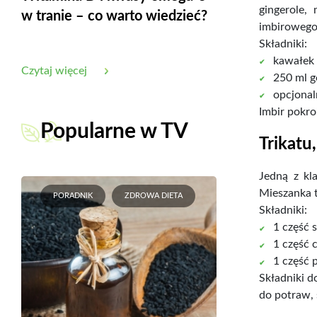
gingerole,
w tranie – co warto wiedzieć?
imbirowego 
Składniki:
kawałek 
Czytaj więcej
250 ml g
opcjonaln
Imbir pokro
Popularne w TV
Trikatu
Jedną z kl
Mieszanka t
PORADNIK
ZDROWA DIETA
Składniki:
1 część 
1 część 
1 część 
Składniki d
do potraw, 