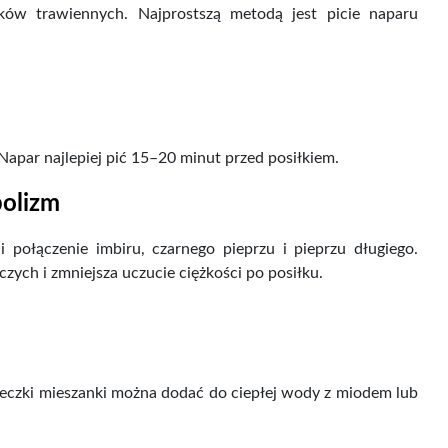
ków trawiennych. Najprostszą metodą jest picie naparu
Napar najlepiej pić 15–20 minut przed posiłkiem.
bolizm
 połączenie imbiru, czarnego pieprzu i pieprzu długiego.
ych i zmniejsza uczucie ciężkości po posiłku.
żeczki mieszanki można dodać do ciepłej wody z miodem lub