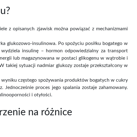
iu?
wiele z opisanych zjawisk można powiązać z mechanizmami
rka glukozowo-insulinowa. Po spożyciu posiłku bogatego w
ydziela insulinę – hormon odpowiedzialny za transport
nergii lub magazynowana w postaci glikogenu w wątrobie i
W takiej sytuacji nadmiar glukozy zostaje przekształcony w
ad w wyniku częstego spożywania produktów bogatych w cukry
z. Jednocześnie proces jego spalania zostaje zahamowany.
nooporności i otyłości.
jrzenie na różnice