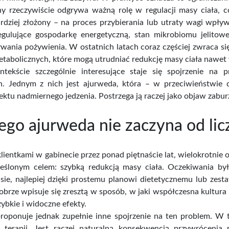
la dzieci
Mosiężna osłonka na...
Propolis
ny rzeczywiście odgrywa ważną rolę w regulacji masy ciała, c
rdziej złożony – na proces przybierania lub utraty wagi wpływ
gulujące gospodarkę energetyczną, stan mikrobiomu jelitow
na
Cena
9,00 zł
400,00 zł
Cena brutto
Cena 
ania pożywienia. W ostatnich latach coraz częściej zwraca si
tabolicznych, które mogą utrudniać redukcję masy ciała nawet w
ekście szczególnie interesujące staje się spojrzenie na
. Jednym z nich jest ajurweda, która – w przeciwieństwie d
ektu nadmiernego jedzenia. Postrzega ją raczej jako objaw zab
ego ajurweda nie zaczyna od licz
klientkami w gabinecie przez ponad piętnaście lat, wielokrotni
reślonym celem: szybką redukcją masy ciała. Oczekiwania by
sie, najlepiej dzięki prostemu planowi dietetycznemu lub zes
obrze wpisuje się zresztą w sposób, w jaki współczesna kultura
zybkie i widoczne efekty.
roponuje jednak zupełnie inne spojrzenie na ten problem. W t
 terapii. Jest raczej naturalną konsekwencją przywrócen