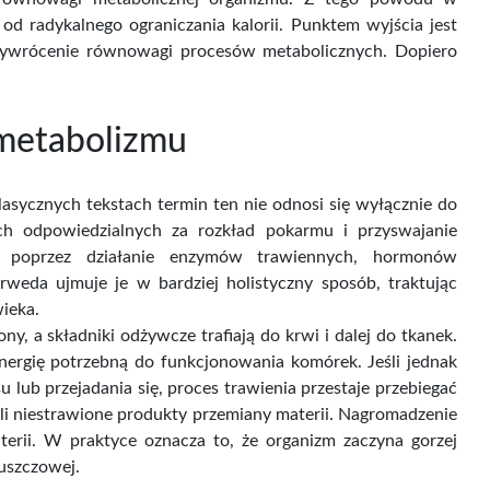
 od radykalnego ograniczania kalorii. Punktem wyjścia jest
zywrócenie równowagi procesów metabolicznych. Dopiero
 metabolizmu
lasycznych tekstach termin ten nie odnosi się wyłącznie do
ch odpowiedzialnych za rozkład pokarmu i przyswajanie
sy poprzez działanie enzymów trawiennych, hormonów
weda ujmuje je w bardziej holistyczny sposób, traktując
wieka.
y, a składniki odżywcze trafiają do krwi i dalej do tkanek.
nergię potrzebną do funkcjonowania komórek. Jeśli jednak
u lub przejadania się, proces trawienia przestaje przebiegać
yli niestrawione produkty przemiany materii. Nagromadzenie
erii. W praktyce oznacza to, że organizm zaczyna gorzej
łuszczowej.