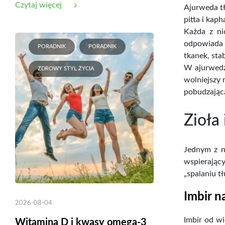
Czytaj więcej
Ajurweda tł
pitta i kaph
Każda z ni
odpowiada 
PORADNIK
PORADNIK
tkanek, sta
W ajurwedzi
ZDROWY STYL ŻYCIA
wolniejszy 
pobudzającą
Zioła
Jednym z na
wspierając
„spalaniu t
Imbir n
2026-08-04
Imbir od wi
Witamina D i kwasy omega-3