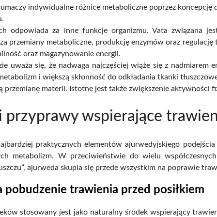
umaczy indywidualne różnice metaboliczne poprzez koncepcję do
a.
ch odpowiada za inne funkcje organizmu. Vata związana je
za przemiany metaboliczne, produkcję enzymów oraz regulację t
bilność oraz magazynowanie energii.
e uważa się, że nadwaga najczęściej wiąże się z nadmiarem en
metabolizm i większą skłonność do odkładania tkanki tłuszczowej
 przemianę materii. Istotne jest także zwiększenie aktywności f
 i przyprawy wspierające trawie
jbardziej praktycznych elementów ajurwedyjskiego podejścia d
ych metabolizm. W przeciwieństwie do wielu współczesnych 
łuszczu”, ajurweda skupia się przede wszystkim na poprawie traw
a pobudzenie trawienia przed posiłkiem
eków stosowany jest jako naturalny środek wspierający trawien