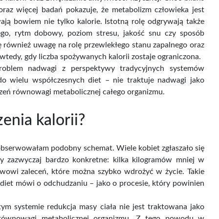
 krople 50 ml |...
Zestaw nr 3 B dla dzieci
oraz więcej badań pokazuje, że metabolizm człowieka jest
–...
ają bowiem nie tylko kalorie. Istotną rolę odgrywają także
ego, rytm dobowy, poziom stresu, jakość snu czy sposób
Cena
Cena
45,00 zł
299,00 zł
brutto
Cena brutto
ę również uwagę na rolę przewlekłego stanu zapalnego oraz
tedy, gdy liczba spożywanych kalorii zostaje ograniczona.
 problem nadwagi z perspektywy tradycyjnych systemów
o wielu współczesnych diet – nie traktuje nadwagi jako
urzeń równowagi metabolicznej całego organizmu.
enia kalorii?
e obserwowałam podobny schemat. Wiele kobiet zgłaszało się
ły zazwyczaj bardzo konkretne: kilka kilogramów mniej w
tawowi zaleceń, które można szybko wdrożyć w życie. Takie
 diet mówi o odchudzaniu – jako o procesie, który powinien
ym systemie redukcja masy ciała nie jest traktowana jako
ia równowagi metabolicznej organizmu. Z tego powodu w