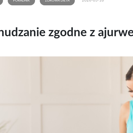
2026-03-18
PORADNIK
ZDROWA DIETA
udzanie zgodne z ajurw