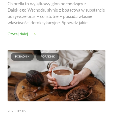
Chlorella to wyjątkowy glon pochodzący z
Dalekiego Wschodu, słynie z bogactwa w substancje
odżywcze oraz – co istotne – posiada właśnie
właściwości detoksykacyjne. Sprawdź jakie.
Czytaj dalej
PORADNIK
PORADNIK
2025-09-05