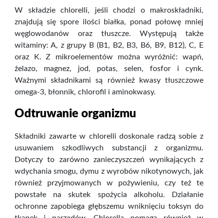
W składzie chlorelli, jeśli chodzi o makroskładniki,
znajdują się spore ilości białka, ponad połowę mniej
węglowodanów oraz tłuszcze. Występują także
witaminy: A, z grupy B (B1, B2, B3, B6, B9, B12), C, E
oraz K. Z mikroelementów można wyróżnić: wapń,
żelazo, magnez, jod, potas, selen, fosfor i cynk.
Ważnymi składnikami są również kwasy tłuszczowe
omega-3, błonnik, chlorofil i aminokwasy.
Odtruwanie organizmu
Składniki zawarte w chlorelli doskonale radzą sobie z
usuwaniem szkodliwych substancji z organizmu.
Dotyczy to zarówno zanieczyszczeń wynikających z
wdychania smogu, dymu z wyrobów nikotynowych, jak
również przyjmowanych w pożywieniu, czy też te
powstałe na skutek spożycia alkoholu. Działanie
ochronne zapobiega głębszemu wniknięciu toksyn do