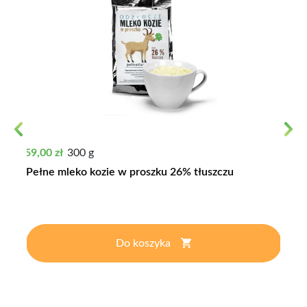
Previous
Next
Cena
59,00 zł
300 g
Pełne mleko kozie w proszku 26% tłuszczu
Do koszyka