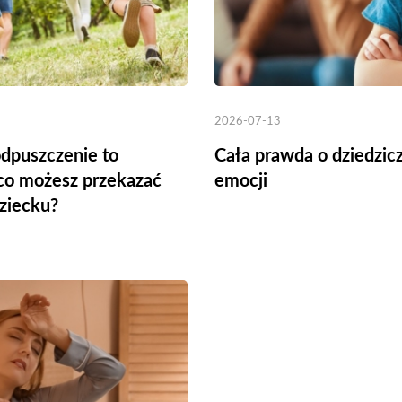
2026-07-13
dpuszczenie to
Cała prawda o dziedzic
 co możesz przekazać
emocji
ziecku?