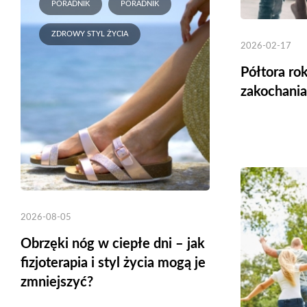
PORADNIK
PORADNIK
ZDROWY STYL ŻYCIA
2026-02-17
Półtora rok
zakochania 
2026-08-05
Obrzęki nóg w ciepłe dni – jak
fizjoterapia i styl życia mogą je
zmniejszyć?