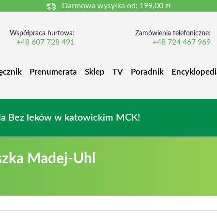
Darmowa wysyłka od:
199,00 zł
Współpraca hurtowa:
Zamówienia telefoniczne:
+48 607 728 491
+48 724 467 969
ęcznik
Prenumerata
Sklep
TV
Poradnik
Encyklopedi
owia Bez leków w katowickim MCK!
szka Madej-Uhl