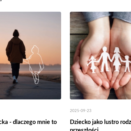
ena
Cena
,00 zł
49,99 zł
Cena brutto
Cena 
2025-09-23
cka - dlaczego mnie to
Dziecko jako lustro rodz
przeszłości