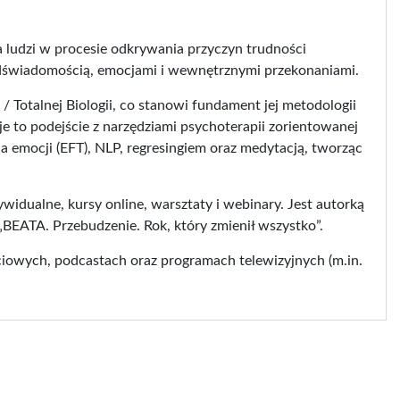
 ludzi w procesie odkrywania przyczyn trudności
dświadomością, emocjami i wewnętrznymi przekonaniami.
 / Totalnej Biologii, co stanowi fundament jej metodologii
je to podejście z narzędziami psychoterapii zorientowanej
a emocji (EFT), NLP, regresingiem oraz medytacją, tworząc
ywidualne, kursy online, warsztaty i webinary. Jest autorką
BEATA. Przebudzenie. Rok, który zmienił wszystko”.
ciowych, podcastach oraz programach telewizyjnych (m.in.
ana Jana Kubiaka
BALSAM Z MUMIO 30
-...
ML