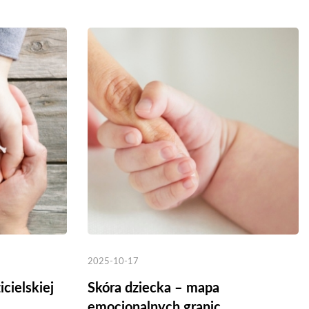
Cena
Cena
49,00 zł
99,00 zł
brutto
Cena brutto
2025-10-17
icielskiej
Skóra dziecka – mapa
emocjonalnych granic