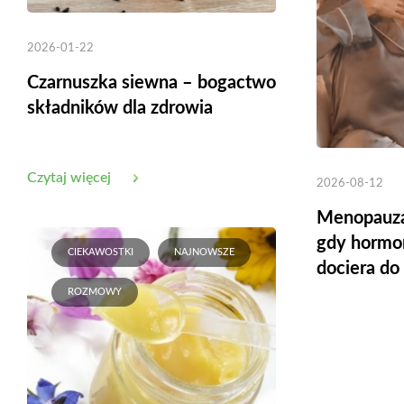
2026-01-22
Czarnuszka siewna – bogactwo
składników dla zdrowia
Czytaj więcej
2026-08-12
Menopauza.
gdy hormon
CIEKAWOSTKI
NAJNOWSZE
dociera do
ROZMOWY