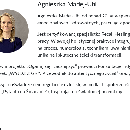
Agnieszka Madej-Uhl
Agnieszka Madej-Uhl od ponad 20 lat wspiera
emocjonalnych i zdrowotnych, pracując z po
Jest certyfikowaną specjalistką Recall Healing
pracy. W swojej holistycznej praktyce integru
na proces, numerologią, technikami uwalniani
unikalne i skuteczne ścieżki transformacji.
yni projektu „Ogarnij się i zacznij żyć” prowadzi konsultacje ind
ek: „WYJDŹ Z GRY. Przewodnik do autentycznego życia!” oraz „
ą i doświadczeniem regularnie dzieli się w mediach społecznoś
 „Pytaniu na Śniadanie”), inspirując do świadomej przemiany.
UMIO 30
Olej dziurawcowy 100 ml
Zioła P
|...
a