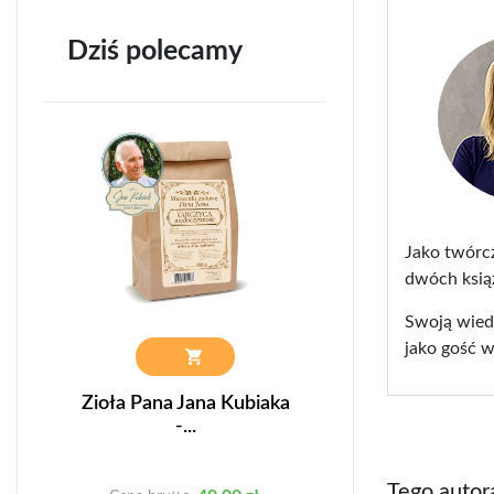
Dziś polecamy
Jako twórcz
dwóch książ
Swoją wiedz
jako gość w
ml
Zioła Pana Jana Kubiaka
BALSAM Z M
-...
ML
Tego autor