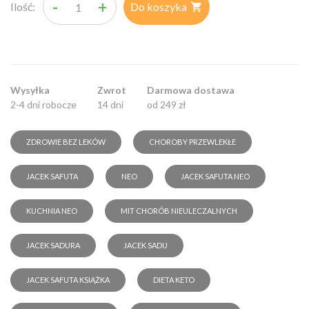
-
+
Ilość:
Do koszyka

Wysyłka
Zwrot
Darmowa dostawa
2-4 dni robocze
14 dni
od 249 zł
ZDROWIE BEZ LEKÓW
CHOROBY PRZEWLEKŁE
JACEK SAFUTA
NEO
JACEK SAFUTA NEO
KUCHNIA NEO
MIT CHORÓB NIEULECZALNYCH
JACEK SADURA
JACEK SADU
JACEK SAFUTA KSIĄŻKA
DIETA KETO