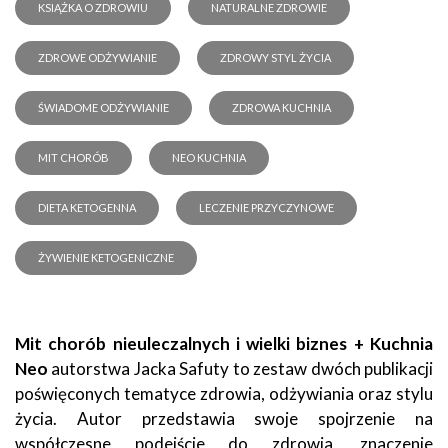
KSIĄŻKA O ZDROWIU
NATURALNE ZDROWIE
ZDROWE ODŻYWIANIE
ZDROWY STYL ŻYCIA
ŚWIADOME ODŻYWIANIE
ZDROWA KUCHNIA
MIT CHORÓB
NEO KUCHNIA
DIETA KETOGENNA
LECZENIE PRZYCZYNOWE
ŻYWIENIE KETOGENICZNE
Mit chorób nieuleczalnych i wielki biznes + Kuchnia
Neo
autorstwa Jacka Safuty to zestaw dwóch publikacji
poświęconych tematyce zdrowia, odżywiania oraz stylu
życia. Autor przedstawia swoje spojrzenie na
współczesne podejście do zdrowia, znaczenie