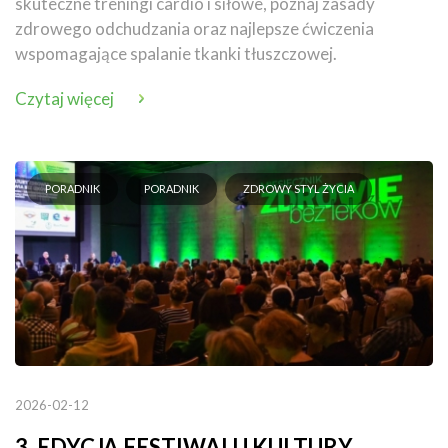
skuteczne treningi cardio i siłowe, poznaj zasady
zdrowego odchudzania oraz najlepsze ćwiczenia
wspomagające spalanie tkanki tłuszczowej.
Czytaj więcej
PORADNIK
PORADNIK
ZDROWY STYL ŻYCIA
2026-02-12
3. EDYCJA FESTIWALU KULTURY