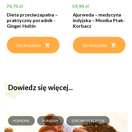
Cena
Cena
74,70 zł
59,90 zł
Dieta przeciwzapalna –
Ajurweda – medycyna
praktyczny poradnik -
indyjska – Monika Ptak-
Ginger Hultin
Korbacz
Do koszyka
Do koszyka
Dowiedz się więcej...
PORADNIK
PORADNIK
ZDROWY STYL ŻYCIA