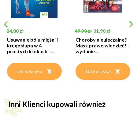
Cena
Cena podstawowa
Cena
84,80 zł
31,90 zł
49,90 zł
Usuwanie bólu mięśni i
Choroby nieuleczalne?
kręgosłupa w 4
Masz prawo wiedzieć! -
prostych krokach –...
wydanie...
Do koszyka
Do koszyka
Inni Klienci kupowali również