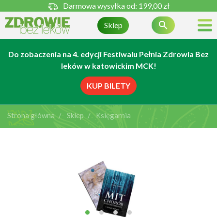
Darmowa wysyłka od:
199,00 zł

Sklep
Do zobaczenia na 4. edycji Festiwalu Pełnia Zdrowia Bez
leków w katowickim MCK!
KUP BILETY
Strona główna
Sklep
Księgarnia