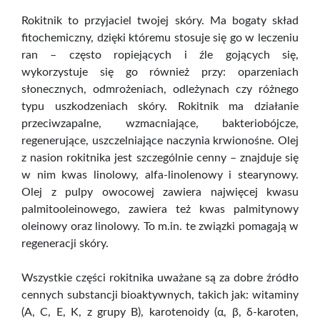
Rokitnik to przyjaciel twojej skóry. Ma bogaty skład
fitochemiczny, dzięki któremu stosuje się go w leczeniu
ran – często ropiejących i źle gojących się,
wykorzystuje się go również przy: oparzeniach
słonecznych, odmrożeniach, odleżynach czy różnego
typu uszkodzeniach skóry. Rokitnik ma działanie
przeciwzapalne, wzmacniające, bakteriobójcze,
regenerujące, uszczelniające naczynia krwionośne. Olej
z nasion rokitnika jest szczególnie cenny – znajduje się
w nim kwas linolowy, alfa-linolenowy i stearynowy.
Olej z pulpy owocowej zawiera najwięcej kwasu
palmitooleinowego, zawiera też kwas palmitynowy
oleinowy oraz linolowy. To m.in. te związki pomagają w
regeneracji skóry.
Wszystkie części rokitnika uważane są za dobre źródło
cennych substancji bioaktywnych, takich jak: witaminy
(A, C, E, K, z grupy B), karotenoidy (α, β, δ-karoten,