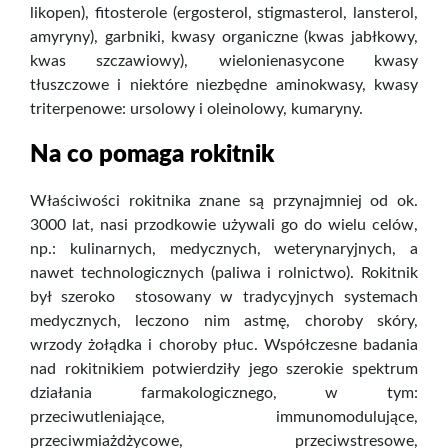
likopen), fitosterole (ergosterol, stigmasterol, lansterol,
amyryny), garbniki, kwasy organiczne (kwas jabłkowy,
kwas szczawiowy), wielonienasycone kwasy
tłuszczowe i niektóre niezbędne aminokwasy, kwasy
triterpenowe: ursolowy i oleinolowy, kumaryny.
Na co pomaga rokitnik
Właściwości rokitnika znane są przynajmniej od ok.
3000 lat, nasi przodkowie używali go do wielu celów,
np.: kulinarnych, medycznych, weterynaryjnych, a
nawet technologicznych (paliwa i rolnictwo). Rokitnik
był szeroko stosowany w tradycyjnych systemach
medycznych, leczono nim astmę, choroby skóry,
wrzody żołądka i choroby płuc. Współczesne badania
nad rokitnikiem potwierdziły jego szerokie spektrum
działania farmakologicznego, w tym:
przeciwutleniające, immunomodulujące,
przeciwmiażdżycowe, przeciwstresowe,