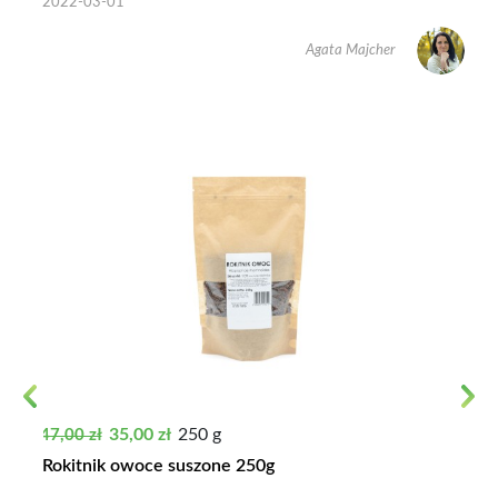
2022-03-01
Agata Majcher
Previous
Next
Cena podstawowa
Cena
35,00 zł
250 g
47,00 zł
Rokitnik owoce suszone 250g