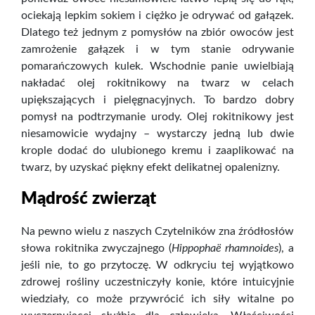
ociekają lepkim sokiem i ciężko je odrywać od gałązek.
Dlatego też jednym z pomysłów na zbiór owoców jest
zamrożenie gałązek i w tym stanie odrywanie
pomarańczowych kulek. Wschodnie panie uwielbiają
nakładać olej rokitnikowy na twarz w celach
upiększających i pielęgnacyjnych. To bardzo dobry
pomysł na podtrzymanie urody. Olej rokitnikowy jest
niesamowicie wydajny – wystarczy jedną lub dwie
krople dodać do ulubionego kremu i zaaplikować na
twarz, by uzyskać piękny efekt delikatnej opalenizny.
Mądrość zwierząt
Na pewno wielu z naszych Czytelników zna źródłosłów
słowa rokitnika zwyczajnego (
Hippophaë rhamnoides
), a
jeśli nie, to go przytoczę. W odkryciu tej wyjątkowo
zdrowej rośliny uczestniczyły konie, które intuicyjnie
wiedziały, co może przywrócić ich siły witalne po