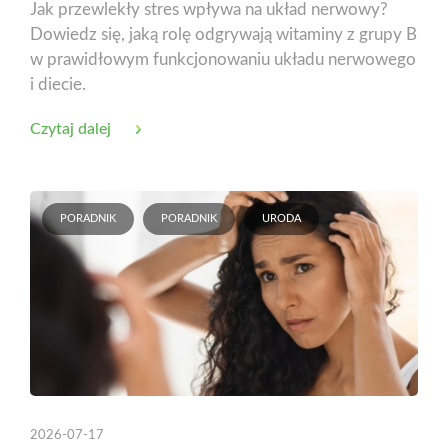
Jak przewlekły stres wpływa na układ nerwowy?
Dowiedz się, jaką rolę odgrywają witaminy z grupy B
w prawidłowym funkcjonowaniu układu nerwowego
i diecie.
Czytaj dalej
PORADNIK
PORADNIK
URODA
2026-07-17