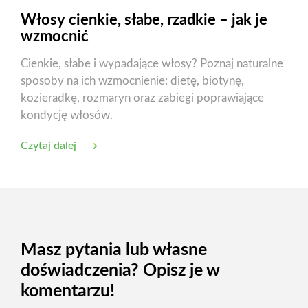
Włosy cienkie, słabe, rzadkie – jak je
wzmocnić
Cienkie, słabe i wypadające włosy? Poznaj naturalne
sposoby na ich wzmocnienie: dietę, biotynę,
kozieradkę, rozmaryn oraz zabiegi poprawiające
kondycję włosów.
Czytaj dalej
Masz pytania lub własne
doświadczenia? Opisz je w
komentarzu!