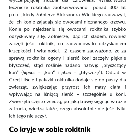
wyczerpującej służbie dla człowieka. Właściwości
lecznicze rokitnika zaobserwowano ponad 300 lat
p.n.e., kiedy żołnierze Aleksandra Wielkiego zauważyli,
że ich konie zajadają się owocami nieznanego krzewu.
Konie po najedzeniu się owocami rokitnika szybko
odzyskiwały siłę. Żołnierze, idąc ich śladem, również
zaczęli jeść rokitnik, co zaowocowało odzyskaniem
krzepkości i witalności. Z czasem zauważono, że za
sprawą rokitnika ogony i sierść koni zaczęły pięknie
błyszczeć, stąd roślinie nadano nazwę: „błyszczący
koń“ (
hippos
– „koń“ i
pháo
– „błyszczę“). Odtąd w
Grecji liście i gałązki rokitnika dodaje się do paszy dla
zwierząt, zwiększając przyrost ich masy ciała i
wpływając na lśniącą sierść – szczególnie u koni.
Zwierzęta często wiedzą, po jaką trawę sięgnąć w razie
zatrucia, wiedzą także, czego absolutnie nie jeść. Nikt
ich tego nie uczył.
Co kryje w sobie rokitnik