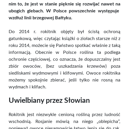
nim to, że jest w stanie pięknie się rozwijać nawet na
ubogich glebach. W Polsce powszechnie występuje
wzdłuż linii brzegowej Bałtyku.
Do 2014 r. rokitnik objęty był ścisłą ochroną
gatunkową, więc czytając książki o ziołach starsze niż z
roku 2014, możecie się Państwo spotkać właśnie z taką
informacją. Obecnie w Polsce roślina ta podlega
ochronie częściowej, co oznacza, że dopuszczalny jest
zbiór owoców, (bez uszkadzania krzewów) poza
siedliskami wydmowymi i klifowymi. Owoce rokitnika
możemy spokojnie zbierać, jeśli tylko nie rosną na
wydmach i klifach.
Uwielbiany przez Słowian
Rokitnik jest niezwykle cenioną rośliną przez ludność
wschodnią. Rosjanie mówią na niego „oblepicha”,
ponieważ owoce niesamowicie łatwo lepią się do rąk,