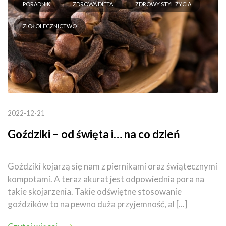
PORADNIK
ZDROWA DIETA
ZDROWY STYL ŻYCIA
ZIOŁOLECZNICTWO
2022-12-21
Goździki – od święta i… na co dzień
Goździki kojarzą się nam z piernikami oraz świątecznymi
kompotami. A teraz akurat jest odpowiednia pora na
takie skojarzenia. Takie odświętne stosowanie
goździków to na pewno duża przyjemność, al [...]