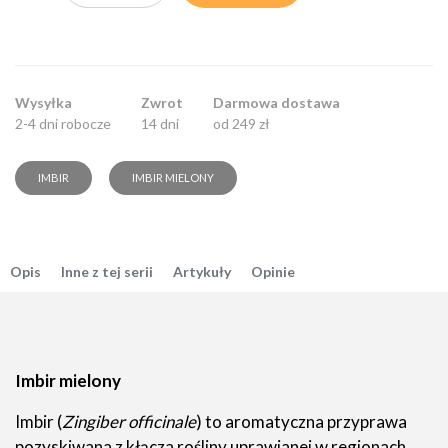
Wysyłka
Zwrot
Darmowa dostawa
2-4 dni robocze
14 dni
od 249 zł
IMBIR
IMBIR MIELONY
Opis
Inne z tej serii
Artykuły
Opinie
Imbir mielony
Imbir (
Zingiber officinale
) to aromatyczna przyprawa
pozyskiwana z kłącza rośliny uprawianej w regionach