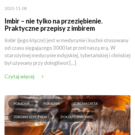
2022-11-08
Imbir – nie tylko na przeziębienie.
Praktyczne przepisy z imbirem
Imbir (jego kłącze) jest w medycynie i kuchni stosowany
od czasu sięgającego 3000 lat przed naszą erą. W
starożytnej medycynie indyjskiej, tybetańskiej i chińskiej
był używany przy dolegliwoś [...]
Czytaj więcej
PORADNIK
PORADNIK
ZDROWA DIETA
ZDROWY STYL ŻYCIA
ZIOŁOLECZNICTWO