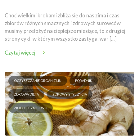
Choć wielkimi krokami zbliża się do nas zima i czas
zbiorów różnych smacznych i zdrowych surowców
musimy przełożyć na cieplejsze miesiące, to z drugiej
strony cykl, w którym wszystko zastyga, war [...]
Czytaj więcej
OCZYSZCZANIE ORGANIZMU
PORADNIK
ZDROWA DIETA
ZDROWY STYL ŻYCIA
ZIOŁOLECZNICTWO