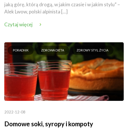
jaką górę, którą drogą, w jakim czasie i w jakim stylu” –
Alek Lwow, polski alpinista [...]
Czytaj więcej
PORADNIK
ZDROWA DIETA
ZDROWY STYL ŻYCIA
2022-12-08
Domowe soki, syropy i kompoty