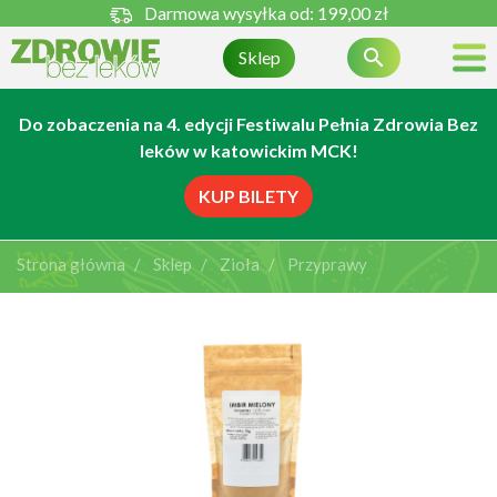
Darmowa wysyłka od:
199,00 zł

Sklep
Do zobaczenia na 4. edycji Festiwalu Pełnia Zdrowia Bez
leków w katowickim MCK!
KUP BILETY
Strona główna
Sklep
Zioła
Przyprawy