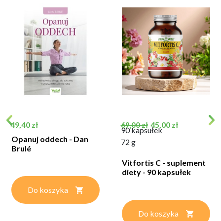
Cena
Cena podstawowa
Cena
49,40 zł
45,00 zł
69,00 zł
90 kapsułek
Opanuj oddech - Dan
72 g
Brulé
Vitfortis C - suplement
diety - 90 kapsułek
Do koszyka
Do koszyka