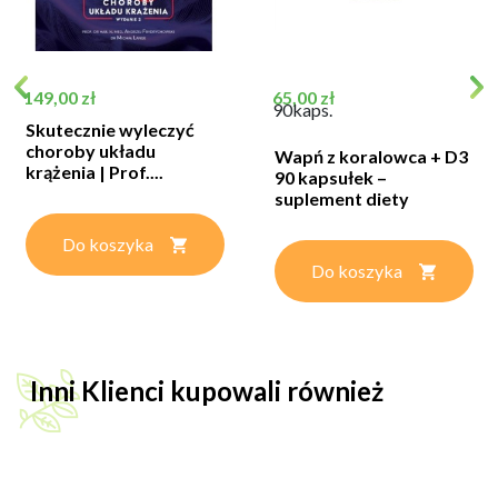
Cena
Cena
149,00 zł
65,00 zł
90kaps.
Skutecznie wyleczyć
choroby układu
Wapń z koralowca + D3
krążenia | Prof....
90 kapsułek –
suplement diety
Do koszyka
Do koszyka
Inni Klienci kupowali również