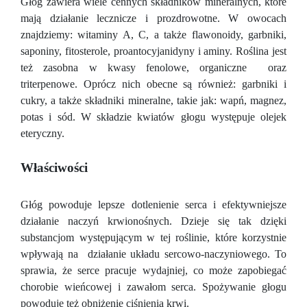
Głóg zawiera wiele cennych składników mineralnych, które
mają działanie lecznicze i prozdrowotne. W owocach
znajdziemy: witaminy A, C, a także flawonoidy, garbniki,
saponiny, fitosterole, proantocyjanidyny i aminy. Roślina jest
też zasobna w kwasy fenolowe, organiczne oraz
triterpenowe. Oprócz nich obecne są również: garbniki i
cukry, a także składniki mineralne, takie jak: wapń, magnez,
potas i sód. W składzie kwiatów głogu występuje olejek
eteryczny.
Właściwości
Głóg powoduje lepsze dotlenienie serca i efektywniejsze
działanie naczyń krwionośnych. Dzieje się tak dzięki
substancjom występującym w tej roślinie, które korzystnie
wpływają na działanie układu sercowo-naczyniowego. To
sprawia, że serce pracuje wydajniej, co może zapobiegać
chorobie wieńcowej i zawałom serca. Spożywanie głogu
powoduje też obniżenie ciśnienia krwi.