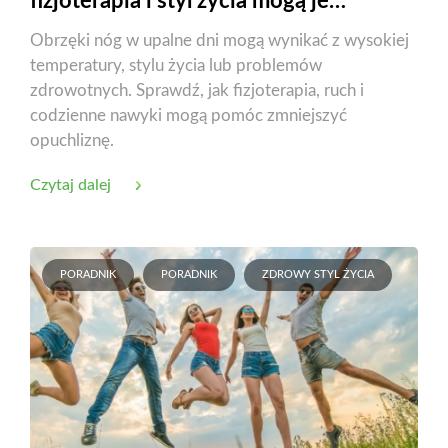
fizjoterapia i styl życia mogą je
zmniejszyć?
Obrzęki nóg w upalne dni mogą wynikać z wysokiej
temperatury, stylu życia lub problemów
zdrowotnych. Sprawdź, jak fizjoterapia, ruch i
codzienne nawyki mogą pomóc zmniejszyć
opuchliznę.
Czytaj dalej
PORADNIK
PORADNIK
ZDROWY STYL ŻYCIA