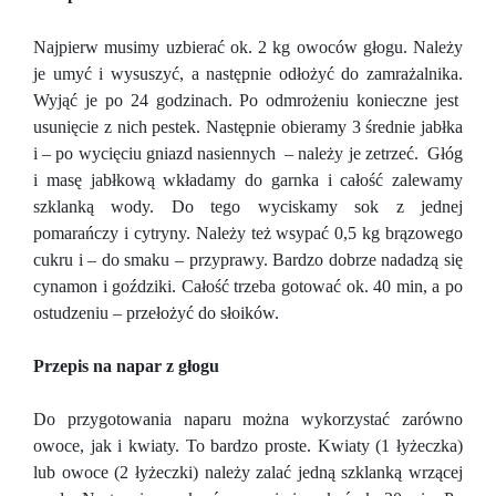
Najpierw musimy uzbierać ok. 2 kg owoców głogu. Należy
je umyć i wysuszyć, a następnie odłożyć do zamrażalnika.
Wyjąć je po 24 godzinach. Po odmrożeniu konieczne jest
usunięcie z nich pestek. Następnie obieramy 3 średnie jabłka
i – po wycięciu gniazd nasiennych – należy je zetrzeć. Głóg
i masę jabłkową wkładamy do garnka i całość zalewamy
szklanką wody. Do tego wyciskamy sok z jednej
pomarańczy i cytryny. Należy też wsypać 0,5 kg brązowego
cukru i – do smaku – przyprawy. Bardzo dobrze nadadzą się
cynamon i goździki. Całość trzeba gotować ok. 40 min, a po
ostudzeniu – przełożyć do słoików.
Przepis na napar z głogu
Do przygotowania naparu można wykorzystać zarówno
owoce, jak i kwiaty. To bardzo proste. Kwiaty (1 łyżeczka)
lub owoce (2 łyżeczki) należy zalać jedną szklanką wrzącej