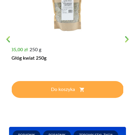
Previous
Next
Cena
35,00 zł
250 g
Głóg kwiat 250g
Do koszyka