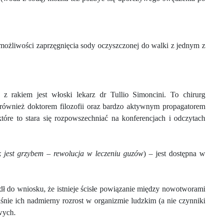
możliwości zaprzęgnięcia sody oczyszczonej do walki z jednym z
z rakiem jest włoski lekarz dr Tullio Simoncini. To chirurg
st również doktorem filozofii oraz bardzo aktywnym propagatorem
re to stara się rozpowszechniać na konferencjach i odczytach
 jest grzybem – rewolucja w leczeniu guzów
)
–
jest dostępna w
 do wniosku, że istnieje ścisłe powiązanie między nowotworami
łaśnie ich nadmierny rozrost w organizmie ludzkim (a nie czynniki
wych.