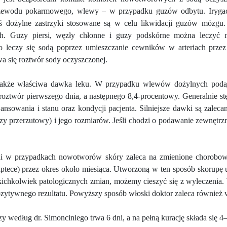
rzewodu pokarmowego, wlewy
–
w przypadku guzów odbytu. Irygac
ś dożylne zastrzyki stosowane są w celu likwidacji guzów mózgu.
h. Guzy piersi, węzły chłonne i guzy podskórne można leczyć m
 leczy się sodą poprzez umieszczanie cewników w arteriach przez n
a się roztwór sody oczyszczonej.
t także właściwa dawka leku. W przypadku wlewów dożylnych poda
oztwór pierwszego dnia, a następnego 8,4-procentowy. Generalnie stę
ansowania i stanu oraz kondycji pacjenta. Silniejsze dawki są zale
zy przerzutowy) i jego rozmiarów. Jeśli chodzi o podawanie zewnętrzne,
i w przypadkach nowotworów skóry zaleca na zmienione chorobowo 
ptece) przez okres około miesiąca. Utworzoną w ten sposób skorupę u
kichkolwiek patologicznych zmian, możemy cieszyć się z wyleczenia
zytywnego rezultatu. Powyższy sposób włoski doktor zaleca również 
zy według dr. Simonciniego trwa 6 dni, a na pełną kurację składa się 4