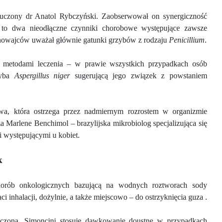
czony dr Anatol Rybczyński. Zaobserwował on synergiczność
to dwa nieodłączne czynniki chorobowe występujące zawsze
a winowajców uważał głównie gatunki grzybów z rodzaju
Penicillium
.
mi metodami leczenia – w prawie wszystkich przypadkach osób
zyba
Aspergillus niger
sugerującą jego związek z powstaniem
a, która ostrzega przez nadmiernym rozrostem w organizmie
 Marlene Benchimol – brazylijska mikrobiolog specjalizująca się
 występującymi u kobiet.
k
horób onkologicznych bazującą na wodnych roztworach sody
 inhalacji, dożylnie, a także miejscowo – do ostrzyknięcia guza .
szczoną. Simoncini stosuje dawkowanie doustne w przypadkach