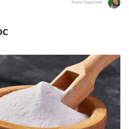
Tomasz Kapuściński
oc