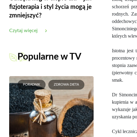
fizjoterapia i styl życia mogą je
schorzeń p
rodnych. Za
zmniejszyć?
oddechowyc
Simonciniego
Czytaj więcej
których wlew
Istotna jes
Popularne w TV
procentowy r
stopnia zaaw
(pierwotny c
smak.
PORADNIK
ZDROWA DIETA
Dr Simoncin
kupienia w a
wykazuje ja
uzyskania po
Cykl lecznic