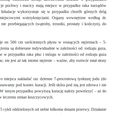
je pochwy i macicy mają miejsce w przypadku raka narządów
 Inhalacje wykorzystuje się w przypadku chorób górnych dróg
iejscowymi wstrzyknięciami. Organy wewnętrzne według dr.
ie przebiegających (wątroby, trzustki, prostaty i kończyn), do
je on 500 cm sześciennych płynu w rosnących stężeniach – 5-
żenia są dobierane indywidualnie w zależności od: rodzaju guza,
cane w przypadku raka płuc i mózgu w zależności od rodzaju guza
 nie jest aż tak istotne stężenie – ważne, aby roztwór miał słony
miejsca nakładać raz dzienne 7-procentową tynkturę jodu (do
suwamy pod koniec kuracji. Jeśli skóra pod nią jest zdrowa i nie
. W innym przypadku powyższą kurację należy powtórzyć – aż do
w leczeniu zmian łuszczycowych.
–5
cykli oddzielonych od siebie kilkoma dniami przerwy. Działanie