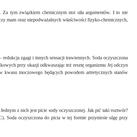
lka miedziana
Szczepienia pełne
Grawer...
kłamstw –...
. Za tym związkiem chemicznym stoi siła argumentów. I to nie
 czy mam oraz niepodważalnych właściwości fizyko-chemicznych,
Cena
Cena
189,00 zł
69,60 zł
brutto
Cena brutto
– redukcja zgagi i innych sensacji trawiennych. Soda oczyszczona
ądkowych przy okazji odkwaszając też resztę organizmu Jej odczyn
ałków kwasu moczowego będących powodem artretycznych stanów
ednym z nich jest picie sody oczyszczonej. Jak pić taki roztwór?
). Soda oczyszczona do picia w tej formie przyniesie ulgę przy