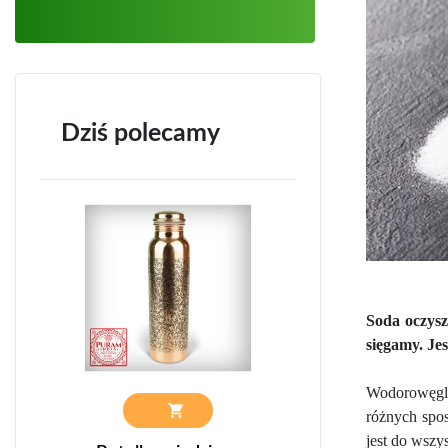
Dziś polecamy
Soda oczysz
sięgamy. Je
Wodorowęgla
różnych spos
jest do wszys