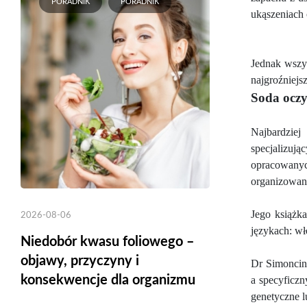
PORADNIK
PORADNIK
ukąszeniach
Jednak wszys
najgroźniej
Soda ocz
Najbardziej
specjalizują
opracowanyc
organizowan
Jego książk
2026-08-06
językach: wł
Niedobór kwasu foliowego –
objawy, przyczyny i
Dr Simoncin
konsekwencje dla organizmu
a specyficz
genetyczne l