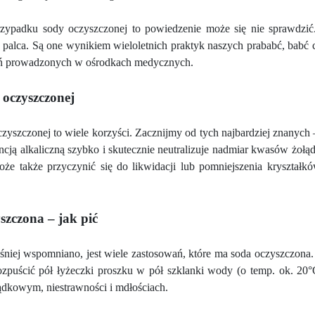
 pełne
Olej żywokostowy z...
Bute
...
zypadku sody oczyszczonej to powiedzenie może się nie sprawdzić
 palca. Są one wynikiem wieloletnich praktyk naszych prababć, babć
ena
Cena
ań prowadzonych w ośrodkach medycznych.
,60 zł
35,00 zł
Cena brutto
Cena 
 oczyszczonej
czyszczonej to wiele korzyści. Zacznijmy od tych najbardziej znanych 
ncją alkaliczną szybko i skutecznie neutralizuje nadmiar kwasów żoł
że także przyczynić się do likwidacji lub pomniejszenia kryszt
szczona – jak pić
śniej wspomniano, jest wiele zastosowań, które ma soda oczyszczona. J
zpuścić pół łyżeczki proszku w pół szklanki wody (o temp. ok. 20°C
łądkowym, niestrawności i mdłościach.