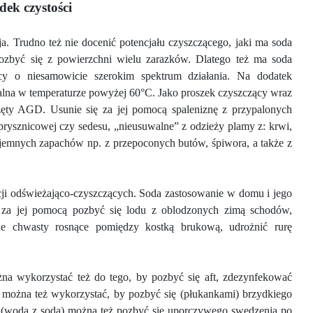
dek czystości
ja. Trudno też nie docenić potencjału czyszczącego, jaki ma soda
ozbyć się z powierzchni wielu zarazków. Dlatego też ma soda
y o niesamowicie szerokim spektrum działania. Na dodatek
walna w temperaturze powyżej 60°C. Jako proszek czyszczący wraz
rzęty AGD. Usunie się za jej pomocą spaleniznę z przypalonych
prysznicowej czy sedesu, „nieusuwalne” z odzieży plamy z: krwi,
jemnych zapachów np. z przepoconych butów, śpiwora, a także z
nkcji odświeżająco-czyszczących. Soda zastosowanie w domu i jego
 za jej pomocą pozbyć się lodu z oblodzonych zimą schodów,
ne chwasty rosnące pomiędzy kostką brukową, udrożnić rurę
ożna wykorzystać też do tego, by pozbyć się aft, zdezynfekować
ej można też wykorzystać, by pozbyć się (płukankami) brzydkiego
u (woda z sodą) można też pozbyć się uporczywego swędzenia po