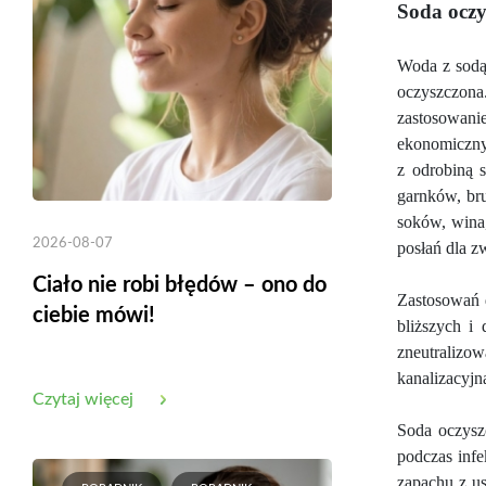
Soda oczy
Woda z sodą 
oczyszczona
zastosowan
ekonomiczny 
z odrobiną 
garnków, bru
soków, wina
2026-08-07
posłań dla zw
Ciało nie robi błędów – ono do
Zastosowań d
ciebie mówi!
bliższych i
zneutralizo
kanalizacyjn
Czytaj więcej
Soda oczyszc
podczas infe
zapachu z u