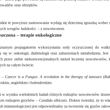
 owadów oraz obrzęków.
tkie te powyższe zastosowania wydają się dziecinną igraszką wobec 
szych wrogów ludzkości
–
z nowotworem.
yszczona
– terapie onkologiczne
 znanym propagatorem wykorzystania sody oczyszczonej do walki 
cy się w: onkologii, diabetologii oraz zaburzeniach metabolizmu. Je
h przez siebie niekonwencjonalnych metod leczenia nowotworów, któ
ych na całym świecie.
a – C
ancer is a Fungus: A revolution in the therapy of tumours
(
Rak
oskim, angielskim i holenderskim.
i w wyniku wieloletnich badań różnych rodzajów nowotworów doszedł
nym rodzajem grzybów –
Candida albicans
. Doktor twierdzi, że to w
ub immunologiczne) jest odpowiedzialny za tworzenie się guzów rako