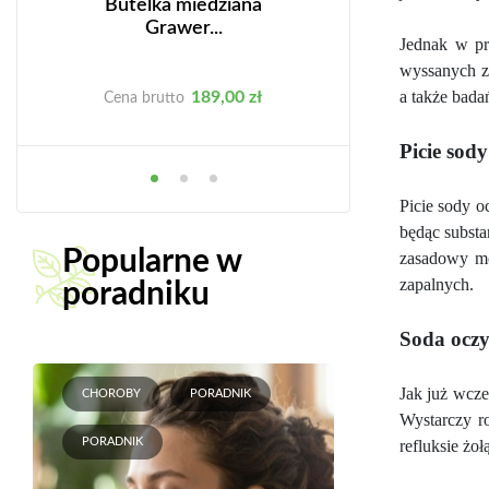
Butelka miedziana
Szczepienia
Grawer...
kłamstw –
Jednak w pr
wyssanych z
Cena
C
a także bad
189,00 zł
69
Cena brutto
Cena brutto
Picie sody
Picie sody o
będąc substa
Popularne w
zasadowy mo
zapalnych.
poradniku
Soda oczy
Jak już wcze
CHOROBY
PORADNIK
Wystarczy ro
PORADNIK
refluksie żo