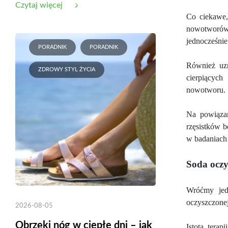
Czytaj więcej
Co ciekawe,
nowotworów
jednocześnie
PORADNIK
PORADNIK
Również uzn
ZDROWY STYL ŻYCIA
cierpiącyc
nowotworu.
Na powiązan
rzęsistków b
w badaniach 
Soda oczy
Wróćmy jed
oczyszczonej
2026-08-05
Obrzęki nóg w ciepłe dni – jak
Istotą tera