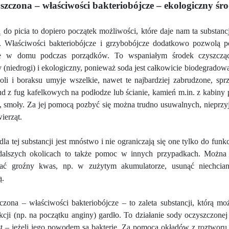
szczona – właściwości bakteriobójcze – ekologiczny śro
do picia to dopiero początek możliwości, które daje nam ta substanc
. Właściwości bakteriobójcze i grzybobójcze dodatkowo pozwolą p
ie w domu podczas porządków. To wspaniałym środek czyszcząc
(niedrogi) i ekologiczny, ponieważ soda jest całkowicie biodegrado
soli i boraksu umyje wszelkie, nawet te najbardziej zabrudzone, sp
d z fug kafelkowych na podłodze lub ścianie, kamień m.in. z kabiny 
, smoły. Za jej pomocą pozbyć się można trudno usuwalnych, nieprzy
ierząt.
la tej substancji jest mnóstwo i nie ograniczają się one tylko do fu
 dalszych okolicach to także pomoc w innych przypadkach. Można
wać groźny kwas, np. w zużytym akumulatorze, usunąć niechcia
ą.
zona – właściwości bakteriobójcze – to zaleta substancji, którą m
kcji (np. na początku anginy) gardło. To działanie sody oczyszczon
st – jeżeli jego powodem są bakterie. Za pomocą okładów z roztwor