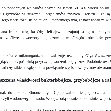
 do podobnych wniosków doszedł w latach 50. XX wieku polski u
 i grzybów w niszczeniu organizmów żywych. Twierdził, że są 
. Jego teoria różni się od tej dr. Simonciniego tym, że nasz rodak z
ana lekarka rosyjska Olga Jelisejewa – zajmująca się naturalny
h na złośliwe nowotwory diagnozowała współrzędną obecność gr
ie raka z mikroorganizmami wskazuje też biolog Olga Swiszczow
ędących bezpośrednią przyczyną tworzenia się guzów. Podobnie uważa
nad rzęsistkiem. Zgłębia ona powiązanie rzęsistkowicy z nowotworami
szczona właściwości bakteriobójcze, grzybobójcze a ra
nak do doktora Simonciniego. Opracował on terapię leczenia c
 czyli wodorowęglanu sodu. Wodę z sodą stosuje on: doustnie, w postaci
pii jest bezpośredni kontakt komórek nowotworowych z sodą oczy