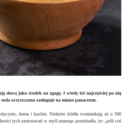
ą sławę jako środek na zgagę. I wtedy też najczęściej po nią
że soda oczyszczona zasługuje na miano panaceum.
ycynie, domu i kuchni. Niektóre źródła wzmiankują aż o 500
lności tych zastosowań w myśl znanego porzekadła, że: „jeśli coś