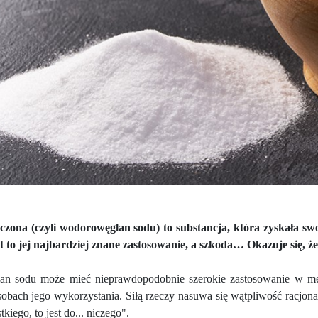
czona (czyli wodorowęglan sodu) to substancja, która zyskała swoj
st to jej najbardziej znane zastosowanie, a szkoda… Okazuje się, 
n sodu może mieć nieprawdopodobnie szerokie zastosowanie w med
obach jego wykorzystania. Siłą rzeczy nasuwa się wątpliwość racjona
tkiego, to jest do... niczego".