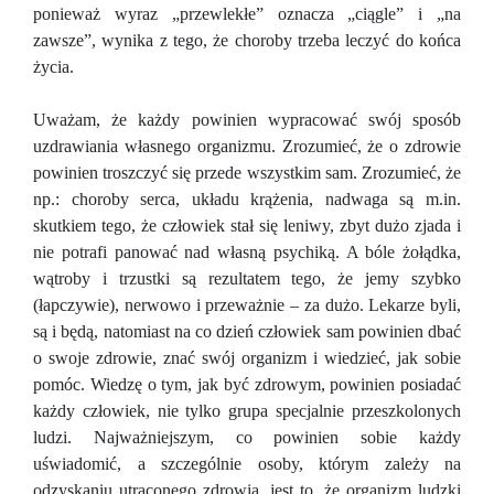
ponieważ wyraz „przewlekłe” oznacza „ciągle” i „na
zawsze”, wynika z tego, że choroby trzeba leczyć do końca
życia.
Uważam, że każdy powinien wypracować swój sposób
uzdrawiania własnego organizmu. Zrozumieć, że o zdrowie
powinien troszczyć się przede wszystkim sam. Zrozumieć, że
np.: choroby serca, układu krążenia, nadwaga są m.in.
skutkiem tego, że człowiek stał się leniwy, zbyt dużo zjada i
nie potrafi panować nad własną psychiką. A bóle żołądka,
wątroby i trzustki są rezultatem tego, że jemy szybko
(łapczywie), nerwowo i przeważnie – za dużo. Lekarze byli,
są i będą, natomiast na co dzień człowiek sam powinien dbać
o swoje zdrowie, znać swój organizm i wiedzieć, jak sobie
pomóc. Wiedzę o tym, jak być zdrowym, powinien posiadać
każdy człowiek, nie tylko grupa specjalnie przeszkolonych
ludzi. Najważniejszym, co powinien sobie każdy
uświadomić, a szczególnie osoby, którym zależy na
odzyskaniu utraconego zdrowia, jest to, że organizm ludzki