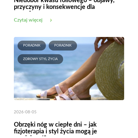
Niedobór kwasu foliowego – objawy,
przyczyny i konsekwencje dla
organizmu
Czytaj więcej
PORADNIK
PORADNIK
ZDROWY STYL ŻYCIA
2026-08-05
Obrzęki nóg w ciepłe dni – jak
fizjoterapia i styl życia mogą je