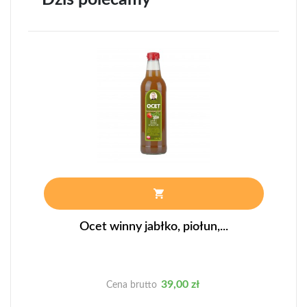
Ocet winny jabłko, piołun,...
Cena
39,00 zł
Cena brutto