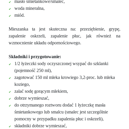
masło śmietankowe/smalec,
woda mineralna,
miód.
Mieszanka ta jest skuteczna na: przeziębienie, grypę,
zapalenie oskrzeli, zapalenie płuc, jak również na
wzmocnienie układu odpornościowego.
Składniki i przygotowanie:
1/2 łyżeczki sody oczyszczonej wsypać do szklanki
(pojemność 250 ml),
zagotować 150 ml mleka krowiego 3,2-proc. lub mleka
koziego,
zalać sodę gorącym mlekiem,
dobrze wymieszać,
do otrzymanego roztworu dodać 1 łyżeczkę masła
śmietankowego lub smalcu (smalec jest szczególnie
pomocny w przypadku zapalenia płuc i oskrzeli),
składniki dobrze wymieszać,