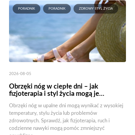
PORADNIK
PORADNIK
ZDROWY STYL ŻYCIA
2026-08-05
Obrzęki nóg w ciepłe dni – jak
fizjoterapia i styl życia mogą je
zmniejszyć?
Obrzęki nóg w upalne dni mogą wynikać z wysokiej
temperatury, stylu życia lub problemów
zdrowotnych. Sprawdź, jak fizjoterapia, ruch i
codzienne nawyki mogą pomóc zmniejszyć