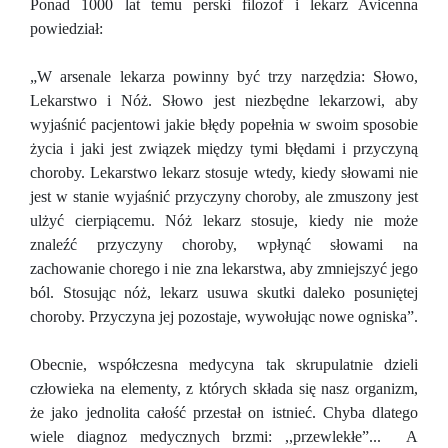
Ponad 1000 lat temu perski filozof i lekarz Avicenna
powiedział:
„W arsenale lekarza powinny być trzy narzędzia: Słowo,
Lekarstwo i Nóż. Słowo jest niezbędne lekarzowi, aby
wyjaśnić pacjentowi jakie błędy popełnia w swoim sposobie
życia i jaki jest związek między tymi błędami i przyczyną
choroby. Lekarstwo lekarz stosuje wtedy, kiedy słowami nie
jest w stanie wyjaśnić przyczyny choroby, ale zmuszony jest
ulżyć cierpiącemu. Nóż lekarz stosuje, kiedy nie może
znaleźć przyczyny choroby, wpłynąć słowami na
zachowanie chorego i nie zna lekarstwa, aby zmniejszyć jego
ból. Stosując nóż, lekarz usuwa skutki daleko posuniętej
choroby. Przyczyna jej pozostaje, wywołując nowe ogniska”.
Obecnie, współczesna medycyna tak skrupulatnie dzieli
człowieka na elementy, z których składa się nasz organizm,
że jako jednolita całość przestał on istnieć. Chyba dlatego
wiele diagnoz medycznych brzmi: ,,przewlekłe”... A