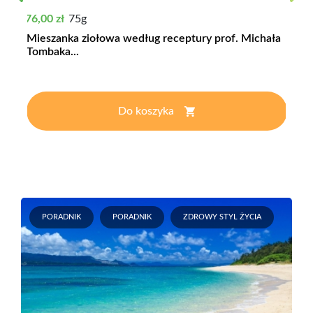
Previous
Next
Cena
76,00 zł
75g
Mieszanka ziołowa według receptury prof. Michała
Tombaka...
Do koszyka
PORADNIK
PORADNIK
ZDROWY STYL ŻYCIA