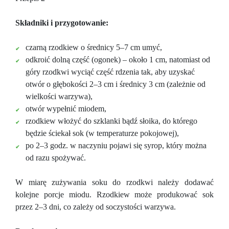
Składniki i przygotowanie:
czarną rzodkiew o średnicy 5–7 cm umyć,
odkroić dolną część (ogonek)
–
około 1 cm, natomiast od
góry rzodkwi wyciąć część rdzenia tak, aby uzyskać
otwór o głębokości 2–3 cm i średnicy 3 cm (zależnie od
wielkości warzywa),
otwór wypełnić miodem,
rzodkiew włożyć do szklanki bądź słoika, do którego
będzie ściekał sok (w temperaturze pokojowej),
po 2–3 godz. w naczyniu pojawi się syrop, który można
od razu spożywać.
W miarę zużywania soku do rzodkwi należy dodawać
kolejne porcje miodu. Rzodkiew może produkować sok
przez 2–3 dni, co zależy od soczystości warzywa.