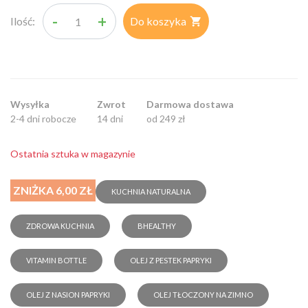
-
+
Ilość:
Do koszyka

Wysyłka
Zwrot
Darmowa dostawa
2-4 dni robocze
14 dni
od 249 zł
Ostatnia sztuka w magazynie
ZNIŻKA 6,00 ZŁ
KUCHNIA NATURALNA
ZDROWA KUCHNIA
BHEALTHY
VITAMIN BOTTLE
OLEJ Z PESTEK PAPRYKI
OLEJ Z NASION PAPRYKI
OLEJ TŁOCZONY NA ZIMNO