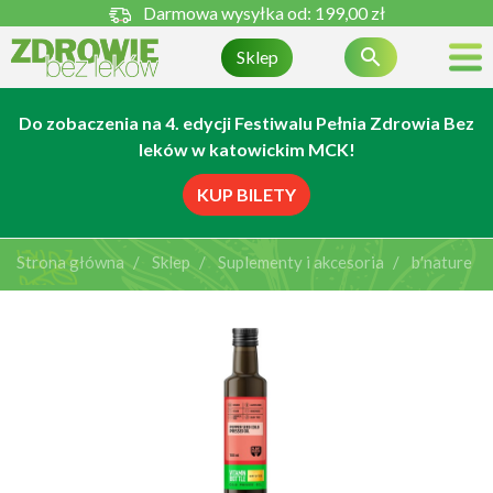
Darmowa wysyłka od:
199,00 zł

Sklep
Do zobaczenia na 4. edycji Festiwalu Pełnia Zdrowia Bez
leków w katowickim MCK!
KUP BILETY
Strona główna
Sklep
Suplementy i akcesoria
b′nature