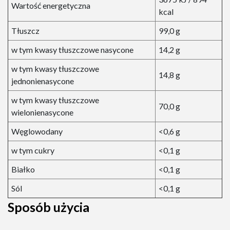
Wartość energetyczna
kcal
Tłuszcz
99,0 g
w tym kwasy tłuszczowe nasycone
14,2 g
w tym kwasy tłuszczowe
14,8 g
jednonienasycone
w tym kwasy tłuszczowe
70,0 g
wielonienasycone
Węglowodany
<0,6 g
w tym cukry
<0,1 g
Białko
<0,1 g
Sól
<0,1 g
Sposób użycia