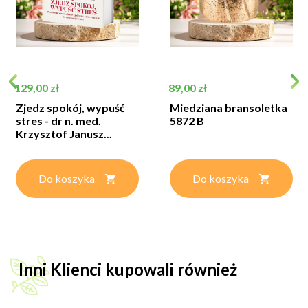
Cena
Cena
129,00 zł
89,00 zł
Zjedz spokój, wypuść
Miedziana bransoletka
stres - dr n. med.
5872 B
Krzysztof Janusz...
Do koszyka
Do koszyka
Inni Klienci kupowali również