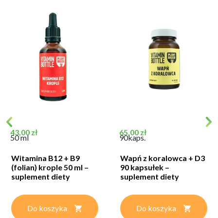
Cena
Cena
43,00 zł
65,00 zł
50 ml
90kaps.
Witamina B12 + B9
Wapń z koralowca + D3
(folian) krople 50 ml –
90 kapsułek –
suplement diety
suplement diety
Do koszyka
Do koszyka