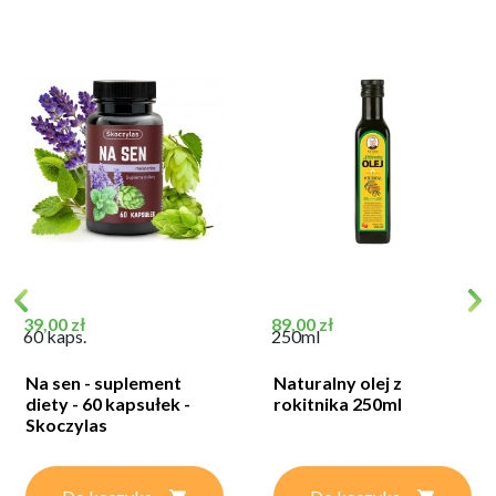
Cena
Cena
39,00 zł
89,00 zł
60 kaps.
250ml
Na sen - suplement
Naturalny olej z
diety - 60 kapsułek -
rokitnika 250ml
Skoczylas