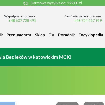
Darmowa wysyłka od:
199,00 zł
Współpraca hurtowa:
Zamówienia telefoniczne:
+48 607 728 491
+48 724 467 969
ik
Prenumerata
Sklep
TV
Poradnik
Encyklopedia
owia Bez leków w katowickim MCK!