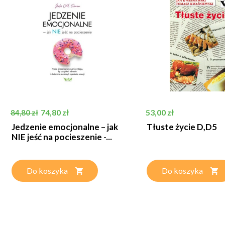
Cena podstawowa
Cena
Cena
74,80 zł
53,00 zł
84,80 zł
Jedzenie emocjonalne – jak
Tłuste życie D,D5
NIE jeść na pocieszenie -...
Do koszyka
Do koszyka