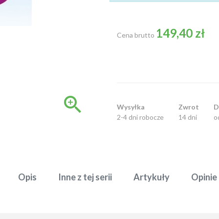
149,40 zł
Cena brutto

Wysyłka
Zwrot
D
2-4 dni robocze
14 dni
o
Opis
Inne z tej serii
Artykuły
Opinie