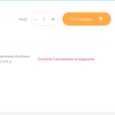
-
+
Ilość:
Do koszyka

armowa dostawa
Ostatnie 5 produktów w magazynie
d 249 zł