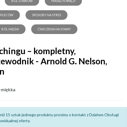
BÓL STAWÓW
MASAŻ POWIĘZI
 PLECÓW
SPOSOBY NA STRES
BÓL MIĘŚNI
ĆWICZENIA NA STAWY
chingu – kompletny,
zewodnik - Arnold G. Nelson,
n
 miękka
niż 15 sztuk jednego produktu prosimy o kontakt z Działem Obsługi
widualnej oferty.