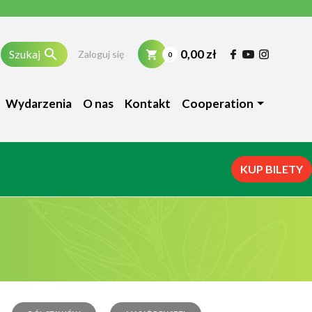

0,00 zł
Szukaj
Zaloguj się
0
Wydarzenia
O nas
Kontakt
Cooperation
KUP BILETY