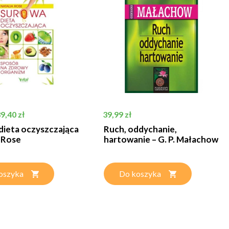
stawowa
Cena
Cena
9,40 zł
39,99 zł
dieta oczyszczająca
Ruch, oddychanie,
a Rose
hartowanie – G. P. Małachow
oszyka
Do koszyka