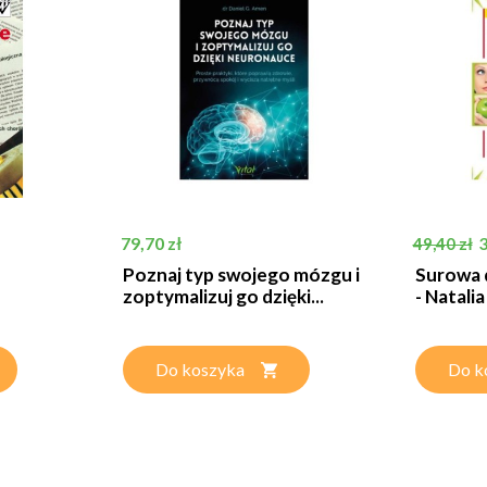
Cena
Cena pod
79,70 zł
3
49,40 zł
Poznaj typ swojego mózgu i
Surowa 
zoptymalizuj go dzięki...
- Natali
Do koszyka
Do k