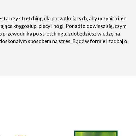
starczy stretching dla początkujących, aby uczynić ciało
ące kręgosłup, plecy i nogi. Ponadto dowiesz się, czym
o przewodnika po stretchingu, zdobędziesz wiedzę na
 doskonałym sposobem na stres. Bądź w formie i zadbaj o