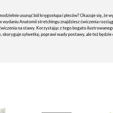
odzielnie usunąć ból kręgosłupa i pleców? Okazuje się, że wy
ydaniu Anatomii stretchingu znajdziesz ćwiczenia rozciągaj
ćwiczenia na stawy. Korzystając z tego bogato ilustrowaneg
e, skoryguje sylwetkę, poprawi wady postawy, ale też będzie