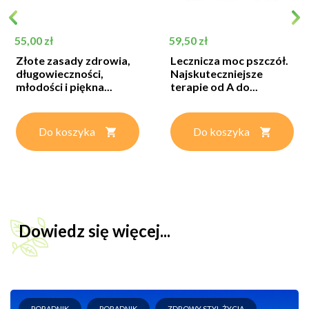
Cena
Cena
55,00 zł
59,50 zł
Złote zasady zdrowia,
Lecznicza moc pszczół.
długowieczności,
Najskuteczniejsze
młodości i piękna...
terapie od A do...
Do koszyka
Do koszyka
Dowiedz się więcej...
PORADNIK
PORADNIK
ZDROWY STYL ŻYCIA