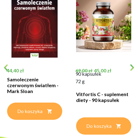
Cena
Cena podstawowa
Cena
44,40 zł
45,00 zł
69,00 zł
90 kapsułek
Samoleczenie
72 g
czerwonym światłem -
Mark Sloan
Vitfortis C - suplement
diety - 90 kapsułek
Do koszyka
Do koszyka