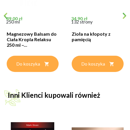
Cena
Cena
49,00 zł
34,90 zł
250 ml
132 strony
Magnezowy Balsam do
Zioła na kłopoty z
Ciała Kropla Relaksu
pamięcią
250 ml –...
Do koszyka
Do koszyka
Inni Klienci kupowali również