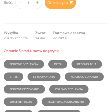
-
+
Ilość:
Do koszyka

Wysyłka
Zwrot
Darmowa dostawa
2-4 dni robocze
14 dni
od 249 zł
Ostatnie 5 produktów w magazynie
ZDROWIE BEZ LEKÓW
DIETA
REGENERACJA
STRES
MITOCHONDRIA
KSIĄŻKA O ZDROWIU
ZDROWE ODŻYWIANIE
ZDROWY STYL ŻYCIA
SUPLEMENTACJA
REGENERACJA ORGANIZMU