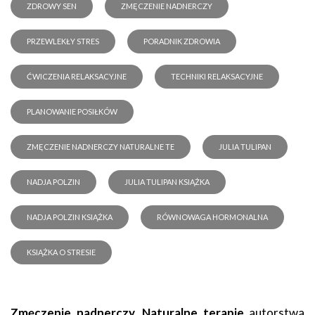
ZDROWY SEN
ZMĘCZENIE NADNERCZY
PRZEWLEKŁY STRES
PORADNIK ZDROWIA
ĆWICZENIA RELAKSACYJNE
TECHNIKI RELAKSACYJNE
PLANOWANIE POSIŁKÓW
ZMĘCZENIE NADNERCZY NATURALNE TE
JULIA TULIPAN
NADJA POLZIN
JULIA TULIPAN KSIĄŻKA
NADJA POLZIN KSIĄŻKA
RÓWNOWAGA HORMONALNA
KSIĄŻKA O STRESIE
Zmęczenie nadnerczy. Naturalne terapie
autorstwa