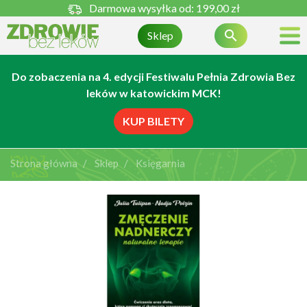
Darmowa wysyłka od:
199,00 zł

Sklep
Do zobaczenia na 4. edycji Festiwalu Pełnia Zdrowia Bez
leków w katowickim MCK!
KUP BILETY
Strona główna
Sklep
Księgarnia