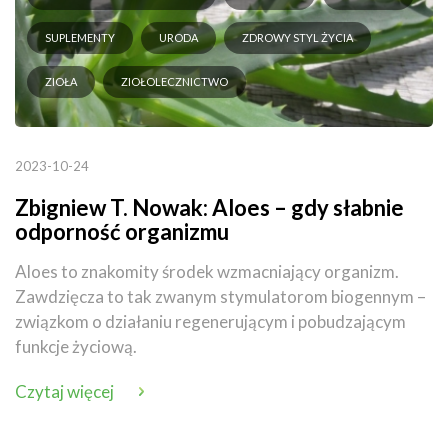
SUPLEMENTY
URODA
ZDROWY STYL ŻYCIA
ZIOŁA
ZIOŁOLECZNICTWO
2023-10-24
Zbigniew T. Nowak: Aloes – gdy słabnie
odporność organizmu
Aloes to znakomity środek wzmacniający organizm.
Zawdzięcza to tak zwanym stymulatorom biogennym –
związkom o działaniu regenerującym i pobudzającym
funkcje życiową.
Czytaj więcej