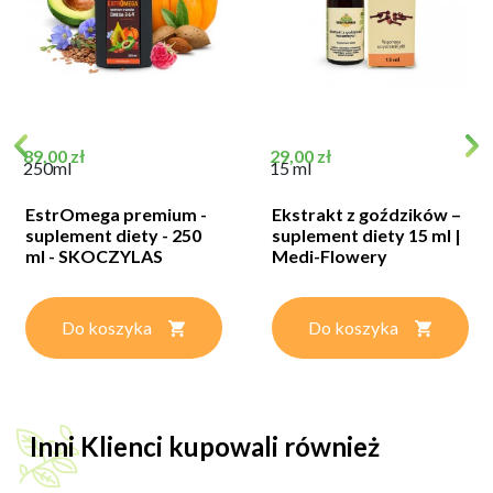
Cena
Cena
89,00 zł
29,00 zł
250ml
15 ml
EstrOmega premium -
Ekstrakt z goździków –
suplement diety - 250
suplement diety 15 ml |
ml - SKOCZYLAS
Medi-Flowery
Do koszyka
Do koszyka
Inni Klienci kupowali również