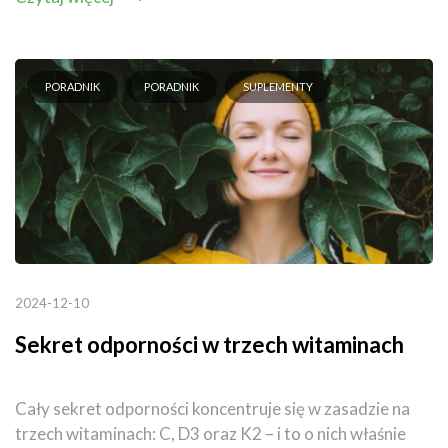
PORADNIK
PORADNIK
SUPLEMENTY
2024-12-10
Sekret odporności w trzech witaminach
Cały sekret odporności koncentruje się w zasadzie na
trzech witaminach: C, D3 oraz K2 – i to o nich właśnie