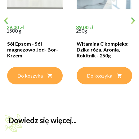
Cena
Cena
29,00 zł
89,00 zł
1500 g
250g
Sól Epsom - Sól
Witamina C kompleks:
magnezowo Jod- Bor-
Dzika róża, Aronia,
Krzem
Rokitnik - 250g
Do koszyka
Do koszyka
Dowiedz się więcej...