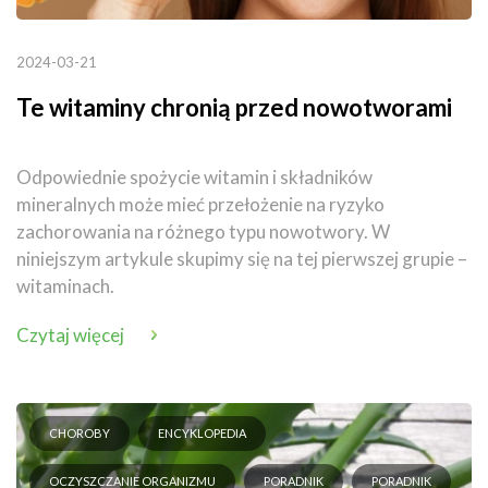
2024-03-21
Te witaminy chronią przed nowotworami
Odpowiednie spożycie witamin i składników
mineralnych może mieć przełożenie na ryzyko
zachorowania na różnego typu nowotwory. W
niniejszym artykule skupimy się na tej pierwszej grupie –
witaminach.
Czytaj więcej
CHOROBY
ENCYKLOPEDIA
OCZYSZCZANIE ORGANIZMU
PORADNIK
PORADNIK