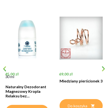
Cena
Cena
45,00 zł
69,00 zł
30 ml
Miedziany pierścionek 3
Naturalny Dezodorant
Magnezowy Kropla
Relaksu bez...
Do koszyka