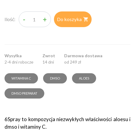
-
+
Ilość:
Do koszyka

Wysyłka
Zwrot
Darmowa dostawa
2-4 dni robocze
14 dni
od 249 zł
WITAMINA C
DMSO
ALOES
DMSO PREPARAT
6Spray to kompozycja niezwykłych właściwości aloesu i
dmso i witaminy C.