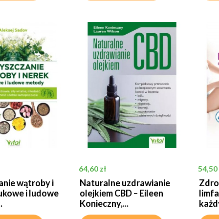
Cena
Cena
64,60 zł
54,50 
nie wątroby i
Naturalne uzdrawianie
Zdro
ukowe i ludowe
olejkiem CBD – Eileen
limf
.
Konieczny,...
każdy