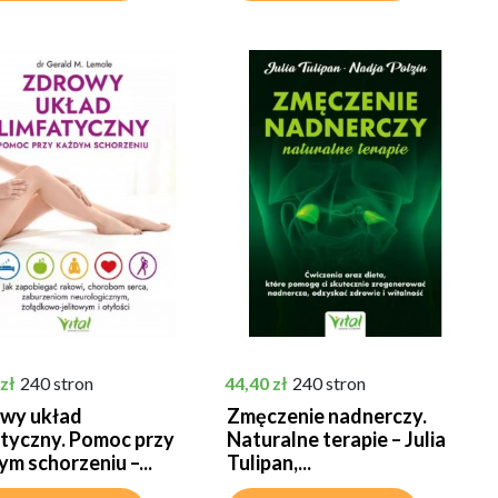
Cena
zł
240 stron
44,40 zł
240 stron
wy układ
Zmęczenie nadnerczy.
atyczny. Pomoc przy
Naturalne terapie – Julia
m schorzeniu –...
Tulipan,...