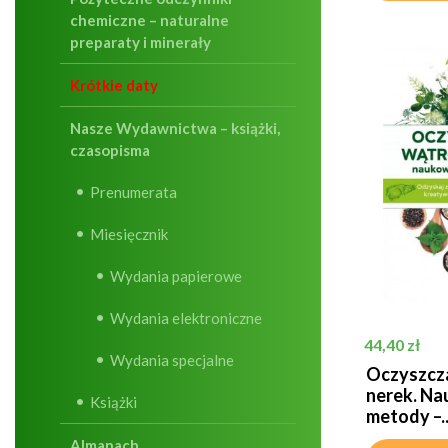
chemiczne – naturalne
preparaty i minerały
Krótkie daty
Nasze Wydawnictwa – książki,
czasopisma
Prenumerata
Miesięcznik
Wydania papierowe
Wydania elektroniczne
Cena
44,40 zł
Wydania specjalne
Oczyszcza
nerek. Na
Książki
metody –..
Almanach