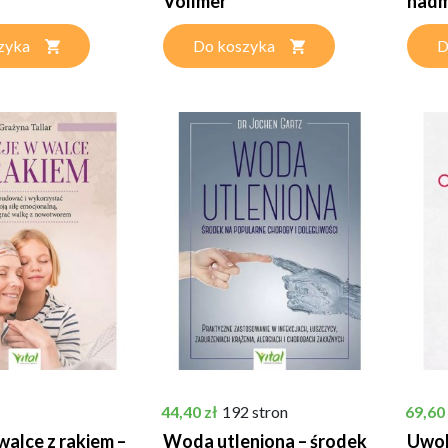
Vollmer
nadmi
zyka
Do koszyka
D
Cena
Cena
44,40 zł
192 stron
69,60 
walce z rakiem –
Woda utleniona – środek
Uwoln