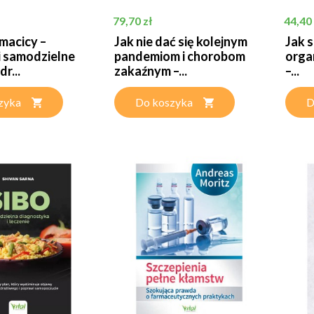
Cena
Cena
79,70 zł
44,40 
 macicy –
Jak nie dać się kolejnym
Jak 
i samodzielne
pandemiom i chorobom
orga
dr...
zakaźnym –...
–...
zyka
Do koszyka
D