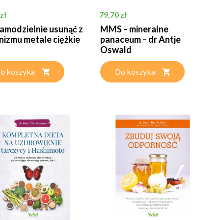
Cena
zł
79,70 zł
samodzielnie usunąć z
MMS – mineralne
nizmu metale ciężkie
panaceum – dr Antje
Oswald
o koszyka
Do koszyka