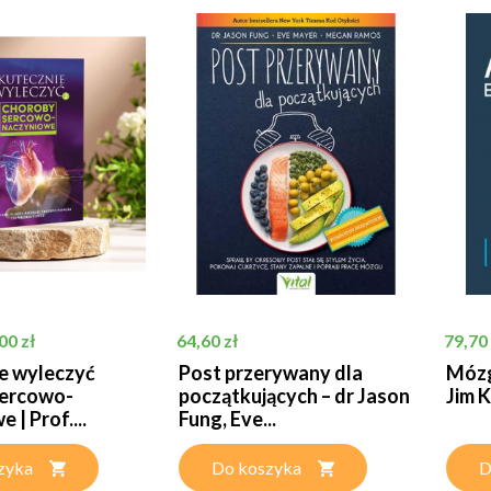
tawowa
na
Cena
Cena
00 zł
64,60 zł
79,70 
e wyleczyć
Post przerywany dla
Mózg
sercowo-
początkujących – dr Jason
Jim 
 | Prof....
Fung, Eve...
zyka
Do koszyka
D