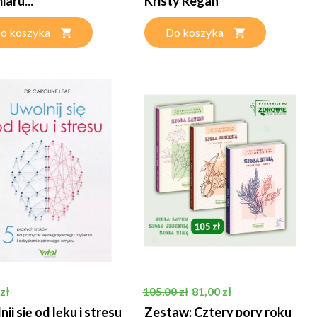
aru...
Kristy Regan
o koszyka
Do koszyka
Cena podstawowa
Cena
zł
81,00 zł
105,00 zł
ij się od lęku i stresu
Zestaw: Cztery pory roku