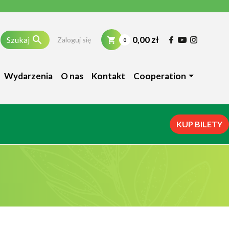

0,00 zł
Szukaj
Zaloguj się
0
Wydarzenia
O nas
Kontakt
Cooperation
KUP BILETY