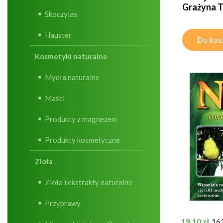
Grażyna T
Skoczylas
Hauster
Do kos
Kosmetyki naturalne
Mydła naturalne
Maści
Produkty z magnezem
Produkty kosmetyczne
Zioła
Zioła i ekstrakty naturalne
Przyprawy
Cena
19,10 zł
161