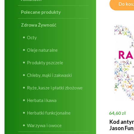
Do kos
Polecane produkty
Zdrowa Żywność
Octy
Oleje naturalne
Produkty pszczele
Chleby, mąki i zakwaski
Ryże, kasze i płatki zbożowe
Herbata i kawa
Cena
Herbatki funkcjonalne
64,60 zł
Kod antyr
Warzywa i owoce
Jason Fun