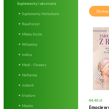
Suplementy i akcesoria
Do kos
Suplementy HerbaSano
RawForest
Mleko Kozie
Witaminy
Iodica
Medi - Flowery
Nelfarma
Jodavit
b′nature
Cena
44,40 zł
Mumio
Emocje w 