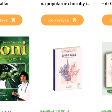
allar
na popularne choroby i...
– dr 
zyka
Do koszyka
D
Cena podstawowa
Cena
Cena 
 stron
29,00 zł
39,00 zł
70,00 