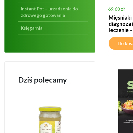
Cena
Instant Pot – urządzenia do
69,60 zł
zdrowego gotowania
Mięśniaki
diagnoza 
Księgarnia
leczenie – 
Do kos
Dziś polecamy