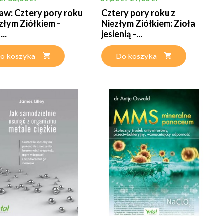
aw: Cztery pory roku
Cztery pory roku z
złym Ziółkiem –
Niezłym Ziółkiem: Zioła
...
jesienią –...
o koszyka
Do koszyka