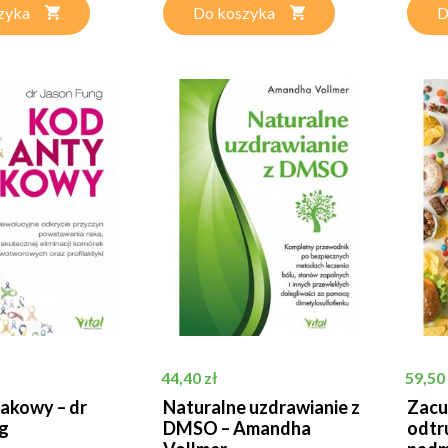
zyka
Do koszyka
D
Cena
Cena
44,40 zł
59,50 
akowy – dr
Naturalne uzdrawianie z
Zacu
g
DMSO – Amandha
odtr