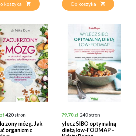
o koszyka
Do koszyka
Cena
zł
420 stron
79,70 zł
240 stron
krzony mózg. Jak
ylecz SIBO optymalną
uć organizm z
dietą low-FODMAP –