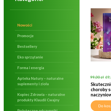
Nowości
Promocje
Bestsellery
Eko sprzątanie
Forma i energia
Cena pods
Ce
69,
99,00 zł
Apteka Natury – naturalne
suplementy i zioła
Skuteczni
choroby 
naczyniowe
Kopiec Zdrowia – naturalne
produkty Klaudii Cwajny
Do kos
Pożyteczne odczynniki