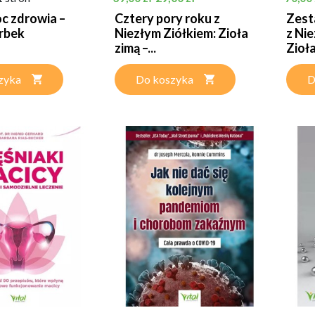
c zdrowia –
Cztery pory roku z
Zest
rbek
Niezłym Ziółkiem: Zioła
z Nie
zimą –...
Zioła
zyka
Do koszyka
D