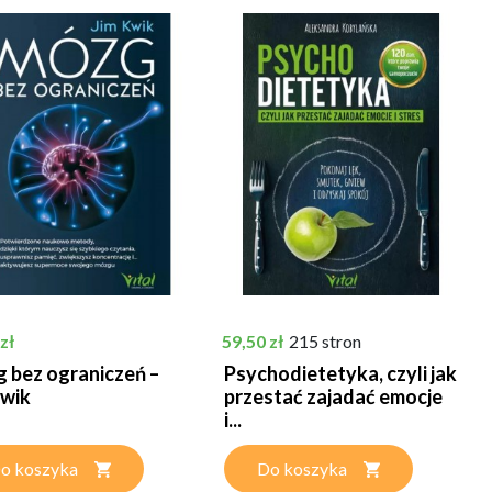
Cena
zł
59,50 zł
215 stron
 bez ograniczeń –
Psychodietetyka, czyli jak
Kwik
przestać zajadać emocje
i...
o koszyka
Do koszyka