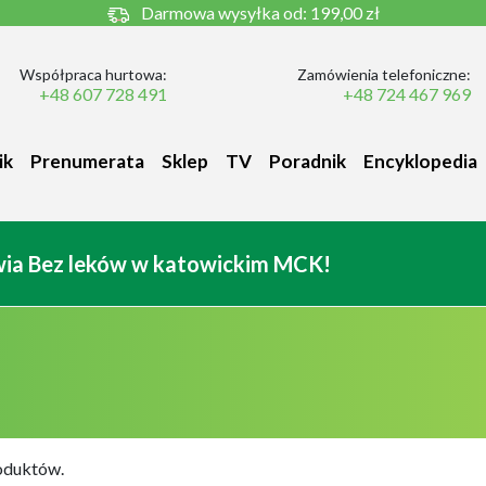
Darmowa wysyłka od:
199,00 zł
Współpraca hurtowa:
Zamówienia telefoniczne:
+48 607 728 491
+48 724 467 969
ik
Prenumerata
Sklep
TV
Poradnik
Encyklopedia
owia Bez leków w katowickim MCK!
oduktów.