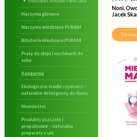
Mieszanki ziołowe Pana Jana
Noni. Owo
Jacek Ska
Naczynia gliniane
Naczynia miedziane PURAM
Do kos
Biżuteria miedziana PURAM
Prasy do oleju i wyciskarki do
soku
Księgarnia
Ekologiczne środki czystości –
naturalne detergenty do domu
Newsletter
Produkty pszczele i
propolisowe – naturalne
preparaty z ula