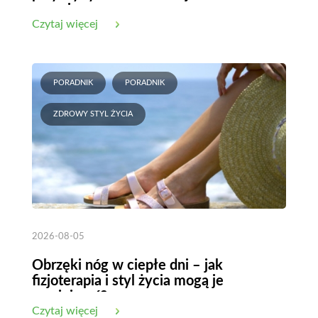
organizmu
Czytaj więcej
PORADNIK
PORADNIK
ZDROWY STYL ŻYCIA
2026-08-05
Obrzęki nóg w ciepłe dni – jak
fizjoterapia i styl życia mogą je
zmniejszyć?
Czytaj więcej