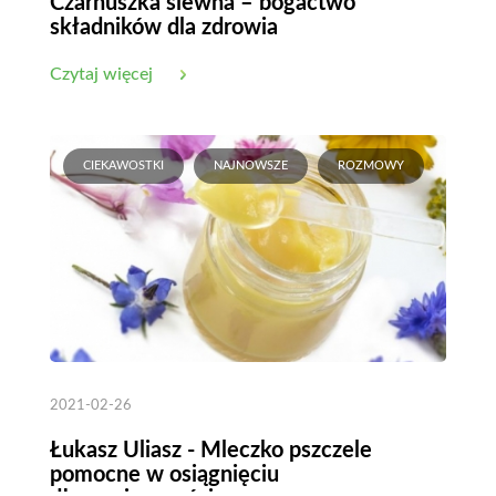
Czarnuszka siewna – bogactwo
składników dla zdrowia
Czytaj więcej
CIEKAWOSTKI
NAJNOWSZE
ROZMOWY
2021-02-26
Łukasz Uliasz - Mleczko pszczele
pomocne w osiągnięciu