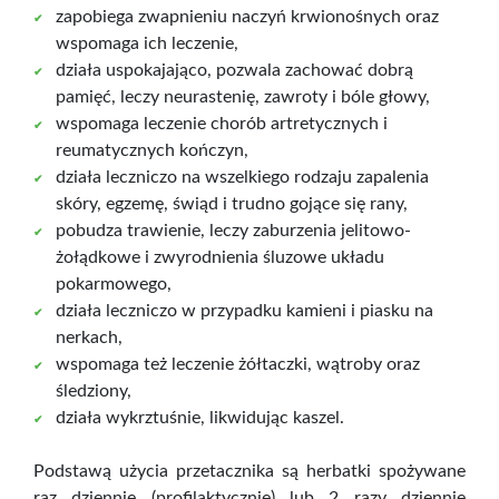
zapobiega zwapnieniu naczyń krwionośnych oraz
wspomaga ich leczenie,
działa uspokajająco, pozwala zachować dobrą
pamięć, leczy neurastenię, zawroty i bóle głowy,
wspomaga leczenie chorób artretycznych i
reumatycznych kończyn,
działa leczniczo na wszelkiego rodzaju zapalenia
skóry, egzemę, świąd i trudno gojące się rany,
pobudza trawienie, leczy zaburzenia jelitowo-
żołądkowe i zwyrodnienia śluzowe układu
pokarmowego,
działa leczniczo w przypadku kamieni i piasku na
nerkach,
wspomaga też leczenie żółtaczki, wątroby oraz
śledziony,
działa wykrztuśnie, likwidując kaszel.
Podstawą użycia przetacznika są herbatki spożywane
raz dziennie (profilaktycznie) lub 2 razy dziennie