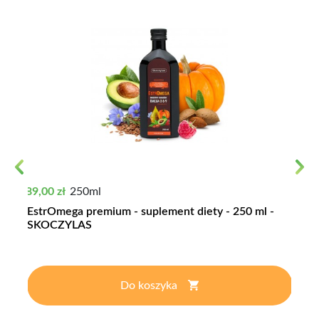
Previous
Next
Cena
89,00 zł
250ml
EstrOmega premium - suplement diety - 250 ml -
SKOCZYLAS
Do koszyka