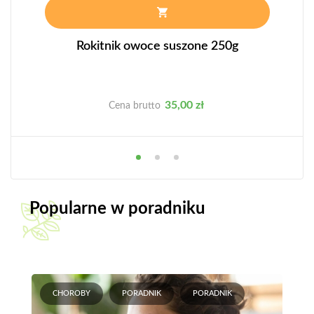
Rokitnik owoce suszone 250g
Cena
35,00 zł
Cena brutto
Popularne w poradniku
CHOROBY
PORADNIK
PORADNIK