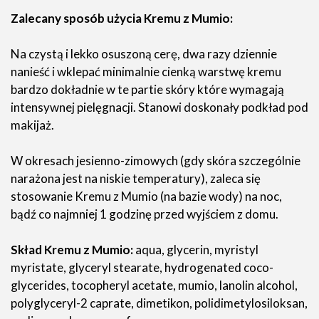
Zalecany sposób użycia Kremu z Mumio:
Na czystą i lekko osuszoną cerę, dwa razy dziennie
nanieść i wklepać minimalnie cienką warstwę kremu
bardzo dokładnie w te partie skóry które wymagają
intensywnej pielęgnacji. Stanowi doskonały podkład pod
makijaż.
W okresach jesienno-zimowych (gdy skóra szczególnie
narażona jest na niskie temperatury), zaleca się
stosowanie Kremu z Mumio (na bazie wody) na noc,
bądź co najmniej 1 godzinę przed wyjściem z domu.
Skład Kremu z Mumio:
aqua, glycerin, myristyl
myristate, glyceryl stearate, hydrogenated coco-
glycerides, tocopheryl acetate, mumio, lanolin alcohol,
polyglyceryl-2 caprate, dimetikon, polidimetylosiloksan,