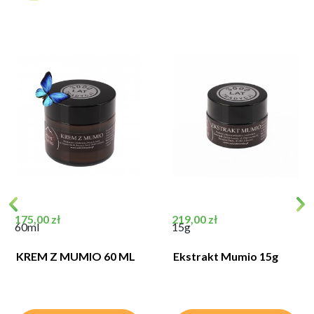
Cena
Cena
175,00 zł
219,00 zł
60ml
15g
KREM Z MUMIO 60 ML
Ekstrakt Mumio 15g