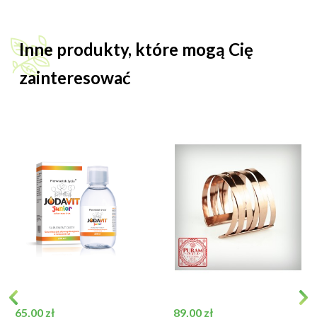
Inne produkty, które mogą Cię
zainteresować
Cena
Cena
65,00 zł
89,00 zł