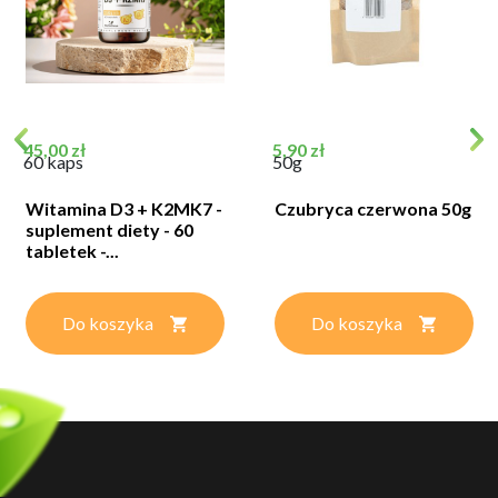
Cena
Cena
45,00 zł
5,90 zł
60 kaps
50g
Witamina D3 + K2MK7 -
Czubryca czerwona 50g
suplement diety - 60
tabletek -...
Do koszyka
Do koszyka