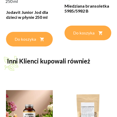
250 ml
Miedziana bransoletka
5985/5982 B
Jodavit Junior Jod dla
dzieci w płynie 250 ml
Do koszyka
Do koszyka
Inni Klienci kupowali również