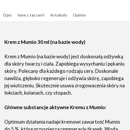
Opis
Inne z tej serii
Artykuły
Opinie
Krem z Mumio 30 ml (na bazie wody)
Krem z Mumio (na bazie wody) jest doskonałą odżywką
dla skóry twarzy i ciała. Zapobiega wysychaniu i pękaniu
skóry. Polecany dla każdego rodzaju cery. Doskonale
nawilża, głęboko regeneruje i odżywia skórę, zapobiega
jej wiotczeniu. Skutecznie usuwa zrogowacenia skóry na
łokciach, kolanach, czy stopach.
Główne substancje aktywne Kremu z Mumio:
Optimum działania nadaje kremowi zawartość Mumio
do 5 %, które przyspiesza regenerację tkanek. Woda