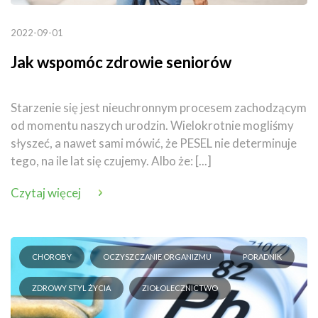
2022-09-01
Jak wspomóc zdrowie seniorów
Starzenie się jest nieuchronnym procesem zachodzącym
od momentu naszych urodzin. Wielokrotnie mogliśmy
słyszeć, a nawet sami mówić, że PESEL nie determinuje
tego, na ile lat się czujemy. Albo że: [...]
Czytaj więcej
CHOROBY
OCZYSZCZANIE ORGANIZMU
PORADNIK
ZDROWY STYL ŻYCIA
ZIOŁOLECZNICTWO