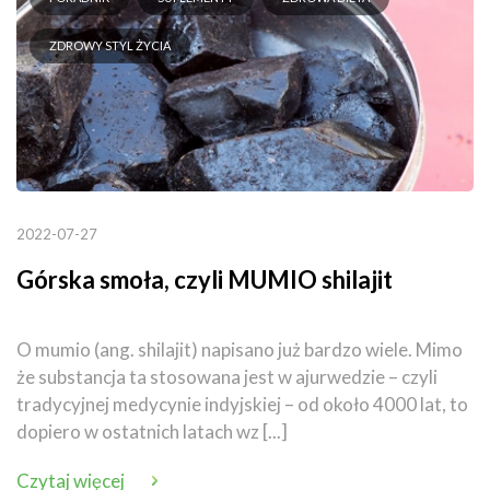
ZDROWY STYL ŻYCIA
2022-07-27
Górska smoła, czyli MUMIO shilajit
O mumio (ang. shilajit) napisano już bardzo wiele. Mimo
że substancja ta stosowana jest w ajurwedzie – czyli
tradycyjnej medycynie indyjskiej – od około 4000 lat, to
dopiero w ostatnich latach wz [...]
Czytaj więcej