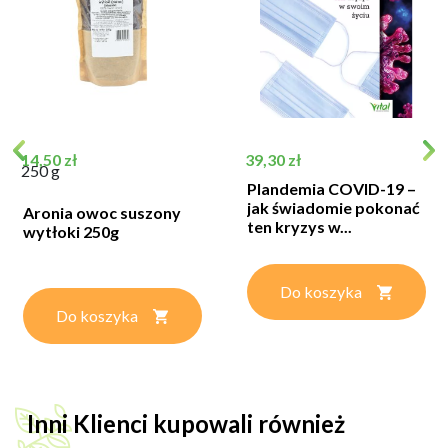
Cena
Cena
14,50 zł
39,30 zł
250 g
Plandemia COVID-19 –
jak świadomie pokonać
Aronia owoc suszony
ten kryzys w...
wytłoki 250g
Do koszyka
Do koszyka
Inni Klienci kupowali również