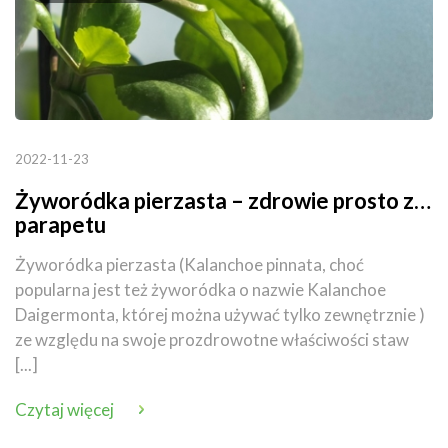
2022-11-23
Żyworódka pierzasta – zdrowie prosto z…
parapetu
Żyworódka pierzasta (Kalanchoe pinnata, choć
popularna jest też żyworódka o nazwie Kalanchoe
Daigermonta, której można używać tylko zewnętrznie )
ze względu na swoje prozdrowotne właściwości staw
[...]
Czytaj więcej