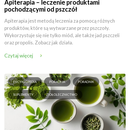
Apiterapia – leczenie produktami
pochodzącymi od pszczół
Apiterapia jest metodą leczenia za pomocą różnych
produktów, które są wytwarzane przez pszczoły.
Wykorzystuje się nie tylko miód, ale także jad pszczeli
oraz propolis. Zobacz jak działa.
Czytaj więcej
ENCYKLOPEDIA
PORADNIK
PORADNIK
SUPLEMENTY
ZIOŁOLECZNICTWO