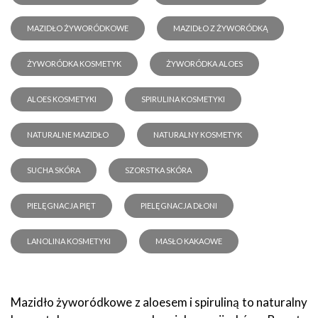
MAZIDŁO ŻYWORÓDKOWE
MAZIDŁO Z ŻYWORÓDKĄ
ŻYWORÓDKA KOSMETYK
ŻYWORÓDKA ALOES
ALOES KOSMETYKI
SPIRULINA KOSMETYKI
NATURALNE MAZIDŁO
NATURALNY KOSMETYK
SUCHA SKÓRA
SZORSTKA SKÓRA
PIELĘGNACJA PIĘT
PIELĘGNACJA DŁONI
LANOLINA KOSMETYKI
MASŁO KAKAOWE
Mazidło żyworódkowe z aloesem i spiruliną to naturalny