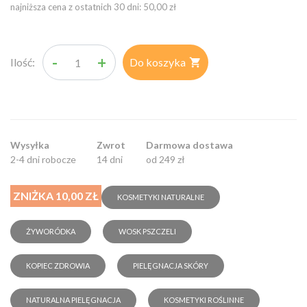
najniższa cena z ostatnich 30 dni: 50,00 zł
-
+
Ilość:
Do koszyka

Wysyłka
Zwrot
Darmowa dostawa
2-4 dni robocze
14 dni
od 249 zł
ZNIŻKA 10,00 ZŁ
KOSMETYKI NATURALNE
ŻYWORÓDKA
WOSK PSZCZELI
KOPIEC ZDROWIA
PIELĘGNACJA SKÓRY
NATURALNA PIELĘGNACJA
KOSMETYKI ROŚLINNE