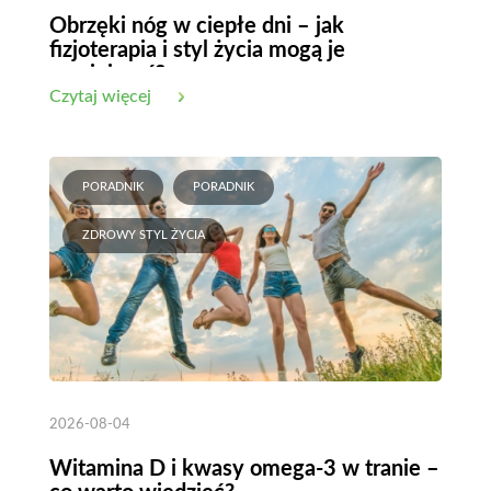
Obrzęki nóg w ciepłe dni – jak
fizjoterapia i styl życia mogą je
zmniejszyć?
Czytaj więcej
PORADNIK
PORADNIK
ZDROWY STYL ŻYCIA
2026-08-04
Witamina D i kwasy omega-3 w tranie –