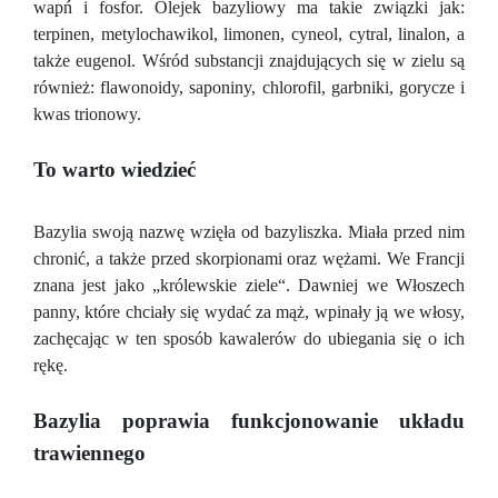
wapń i fosfor. Olejek bazyliowy ma takie związki jak:
terpinen, metylochawikol, limonen, cyneol, cytral, linalon, a
także eugenol. Wśród substancji znajdujących się w zielu są
również: flawonoidy, saponiny, chlorofil, garbniki, gorycze i
kwas trionowy.
To warto wiedzieć
Bazylia swoją nazwę wzięła od bazyliszka. Miała przed nim
chronić, a także przed skorpionami oraz wężami. We Francji
znana jest jako „królewskie ziele“. Dawniej we Włoszech
panny, które chciały się wydać za mąż, wpinały ją we włosy,
zachęcając w ten sposób kawalerów do ubiegania się o ich
rękę.
Bazylia poprawia funkcjonowanie układu
trawiennego