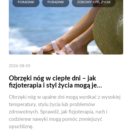
PORADNIK
PORADNIK
ZDROWY STYL ŻYCIA
2026-08-05
Obrzęki nóg w ciepłe dni – jak
fizjoterapia i styl życia mogą je
zmniejszyć?
Obrzęki nóg w upalne dni mogą wynikać z wysokiej
temperatury, stylu życia lub problemów
zdrowotnych. Sprawdź, jak fizjoterapia, ruch i
codzienne nawyki mogą pomóc zmniejszyć
opuchliznę.