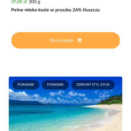
Cena
59,00 zł
300 g
Pełne mleko kozie w proszku 26% tłuszczu
Do koszyka
PORADNIK
PORADNIK
ZDROWY STYL ŻYCIA