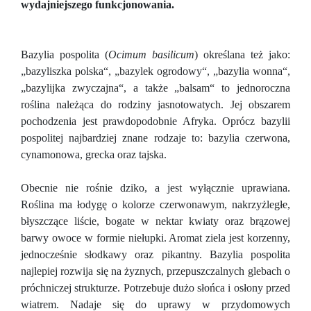
wydajniejszego funkcjonowania.
Bazylia pospolita (
Ocimum basilicum
) określana też jako:
„bazyliszka polska“, „bazylek ogrodowy“, „bazylia wonna“,
„bazylijka zwyczajna“, a także „balsam“ to jednoroczna
roślina należąca do rodziny jasnotowatych. Jej obszarem
pochodzenia jest prawdopodobnie Afryka. Oprócz bazylii
pospolitej najbardziej znane rodzaje to: bazylia czerwona,
cynamonowa, grecka oraz tajska.
Obecnie nie rośnie dziko, a jest wyłącznie uprawiana.
Roślina ma łodygę o kolorze czerwonawym, nakrzyżległe,
błyszczące liście, bogate w nektar kwiaty oraz brązowej
barwy owoce w formie niełupki. Aromat ziela jest korzenny,
jednocześnie słodkawy oraz pikantny. Bazylia pospolita
najlepiej rozwija się na żyznych, przepuszczalnych glebach o
próchniczej strukturze. Potrzebuje dużo słońca i osłony przed
wiatrem. Nadaje się do uprawy w przydomowych