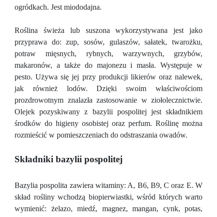
ogródkach. Jest miododajna.
Roślina świeża lub suszona wykorzystywana jest jako
przyprawa do: zup, sosów, gulaszów, sałatek, twarożku,
potraw mięsnych, rybnych, warzywnych, grzybów,
makaronów, a także do majonezu i masła. Występuje w
pesto. Używa się jej przy produkcji likierów oraz nalewek,
jak również lodów. Dzięki swoim właściwościom
prozdrowotnym znalazła zastosowanie w ziołolecznictwie.
Olejek pozyskiwany z bazylii pospolitej jest składnikiem
środków do higieny osobistej oraz perfum. Roślinę można
rozmieścić w pomieszczeniach do odstraszania owadów.
Składniki bazylii pospolitej
Bazylia pospolita zawiera witaminy: A, B6, B9, C oraz E. W
skład rośliny wchodzą biopierwiastki, wśród których warto
wymienić: żelazo, miedź, magnez, mangan, cynk, potas,