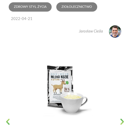
ZDROWY STYL ŻYCIA
ZIOŁOLECZNICTWO
2022-04-21
Jarosław Cieśla
Previous
Next