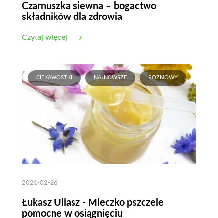
Czarnuszka siewna – bogactwo
składników dla zdrowia
Czytaj więcej
CIEKAWOSTKI
NAJNOWSZE
ROZMOWY
2021-02-26
Łukasz Uliasz - Mleczko pszczele
pomocne w osiągnięciu