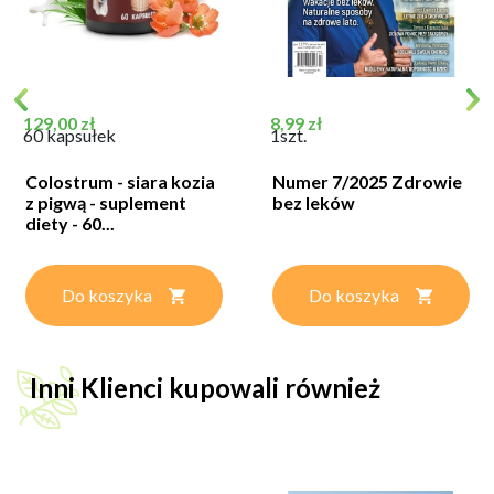
Cena
Cena
129,00 zł
8,99 zł
60 kapsułek
1szt.
Colostrum - siara kozia
Numer 7/2025 Zdrowie
z pigwą - suplement
bez leków
diety - 60...
Do koszyka
Do koszyka
Inni Klienci kupowali również