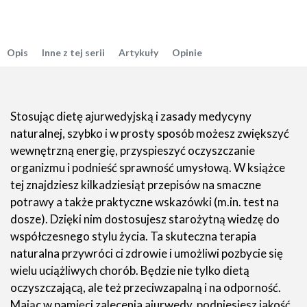
Opis
Inne z tej serii
Artykuły
Opinie
Stosując dietę ajurwedyjską i zasady medycyny
naturalnej, szybko i w prosty sposób możesz zwiększyć
wewnętrzną energię, przyspieszyć oczyszczanie
organizmu i podnieść sprawność umysłową. W książce
tej znajdziesz kilkadziesiąt przepisów na smaczne
potrawy a także praktyczne wskazówki (m.in. test na
dosze). Dzięki nim dostosujesz starożytną wiedzę do
współczesnego stylu życia. Ta skuteczna terapia
naturalna przywróci ci zdrowie i umożliwi pozbycie się
wielu uciążliwych chorób. Będzie nie tylko dietą
oczyszczającą, ale też przeciwzapalną i na odporność.
Mając w pamięci zalecenia ajurwedy, podniesiesz jakość