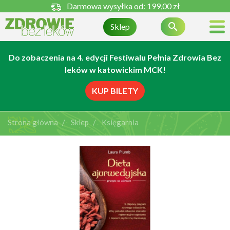
Darmowa wysyłka od:
199,00 zł

Sklep
Do zobaczenia na 4. edycji Festiwalu Pełnia Zdrowia Bez
leków w katowickim MCK!
KUP BILETY
Strona główna
Sklep
Księgarnia