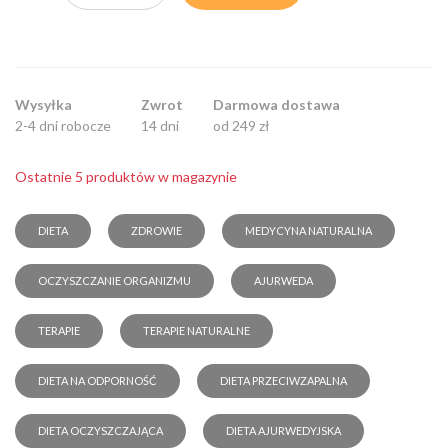
Wysyłka
Zwrot
Darmowa dostawa
2-4 dni robocze
14 dni
od 249 zł
Ostatnie 5 produktów w magazynie
DIETA
ZDROWIE
MEDYCYNA NATURALNA
OCZYSZCZANIE ORGANIZMU
AJURWEDA
TERAPIE
TERAPIE NATURALNE
DIETA NA ODPORNOŚĆ
DIETA PRZECIWZAPALNA
DIETA OCZYSZCZAJĄCA
DIETA AJURWEDYJSKA