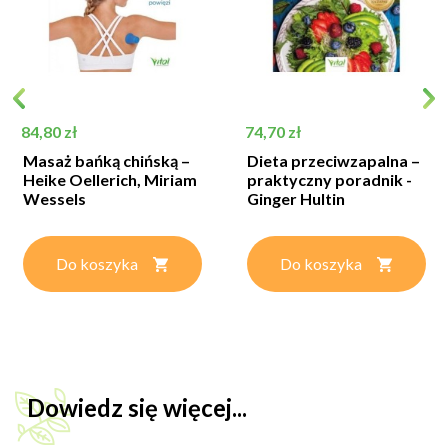
Cena
Cena
84,80 zł
74,70 zł
Masaż bańką chińską –
Dieta przeciwzapalna –
Heike Oellerich, Miriam
praktyczny poradnik -
Wessels
Ginger Hultin
Do koszyka
Do koszyka
Dowiedz się więcej...