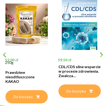
Cena
Cena
52,00 zł
59,50 zł
250g
CDL/CDS silne wsparcie
w procesie zdrowienia.
Prawdziwe
Zwalcza...
nieodtłuszczone
KAKAO
Do koszyka
Do koszyka