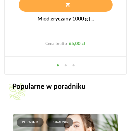
Miód gryczany 1000 g |...
Cena
65,00 zł
Cena brutto
Popularne w poradniku
PORADNIK
PORADNIK