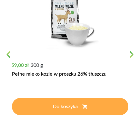
Previous
Next
Cena
59,00 zł
300 g
Pełne mleko kozie w proszku 26% tłuszczu
Do koszyka