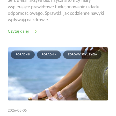
Sen, dieta i aktywność fizyczna to trzy filary
wspierające prawidłowe funkcjonowanie układu
odpornościowego. Sprawdź, jak codzienne nawyki
wpływają na zdrowie.
Czytaj dalej
PORADNIK
PORADNIK
ZDROWY STYL ŻYCIA
2026-08-05