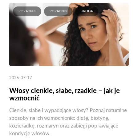
PORADNIK
PORADNIK
URODA
2026-07-17
Włosy cienkie, słabe, rzadkie – jak je
wzmocnić
Cienkie, słabe i wypadające włosy? Poznaj naturalne
sposoby na ich wzmocnienie: dietę, biotynę,
kozieradkę, rozmaryn oraz zabiegi poprawiające
kondycję włosów.