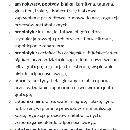
aminokwasy, peptydy, białka:
karnityna, tauryna,
glutation, izolaty i koncentraty białkowe;
zapewnienie prawidłowej budowy tkanek, regulacja
procesów metabolicznych;
prebiotyki:
inulina, laktuloza, oligofruktoza;
stymulacja rozwoju prebiotycznej flory jelitowej,
zapobieganie zaparciom;
probiotyki:
Lactobacillus acidophilus
,
Bifidobacterium
bifidum
; przeciwdziałanie zaparciom i nowotworom
jelita grubego, regulacja cholesterolu, wspieranie
układu odpornościowego;
błonnik:
pektyny, beta-glukany, skrobia oporna;
przeciwdziałanie zaparciom i nowotworom jelita
grubego;
składniki mineralne:
wapń, magnez, żelazo, cynk,
jod, selen; wspieranie prawidłowej mineralizacji
kości, regulacja procesów metabolicznych,
wspomaganie układu odpornościowego;
substancje fitochemiczne:
polifenole, karotenoidy,