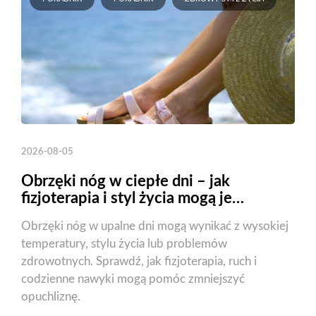
2026-08-05
Obrzęki nóg w ciepłe dni – jak
fizjoterapia i styl życia mogą je
zmniejszyć?
Obrzęki nóg w upalne dni mogą wynikać z wysokiej
temperatury, stylu życia lub problemów
zdrowotnych. Sprawdź, jak fizjoterapia, ruch i
codzienne nawyki mogą pomóc zmniejszyć
opuchliznę.