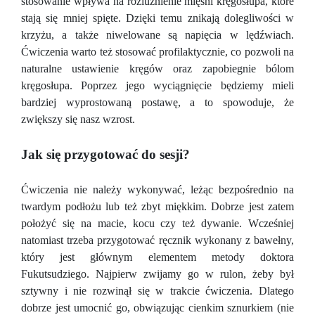
stosowanie wpływa na rozluźnienie mięśni kręgosłupa, które
stają się mniej spięte. Dzięki temu znikają dolegliwości w
krzyżu, a także niwelowane są napięcia w lędźwiach.
Ćwiczenia warto też stosować profilaktycznie, co pozwoli na
naturalne ustawienie kręgów oraz zapobiegnie bólom
kręgosłupa. Poprzez jego wyciągnięcie będziemy mieli
bardziej wyprostowaną postawę, a to spowoduje, że
zwiększy się nasz wzrost.
Jak się przygotować do sesji?
Ćwiczenia nie należy wykonywać, leżąc bezpośrednio na
twardym podłożu lub też zbyt miękkim. Dobrze jest zatem
położyć się na macie, kocu czy też dywanie. Wcześniej
natomiast trzeba przygotować ręcznik wykonany z bawełny,
który jest głównym elementem metody doktora
Fukutsudziego. Najpierw zwijamy go w rulon, żeby był
sztywny i nie rozwinął się w trakcie ćwiczenia. Dlatego
dobrze jest umocnić go, obwiązując cienkim sznurkiem (nie