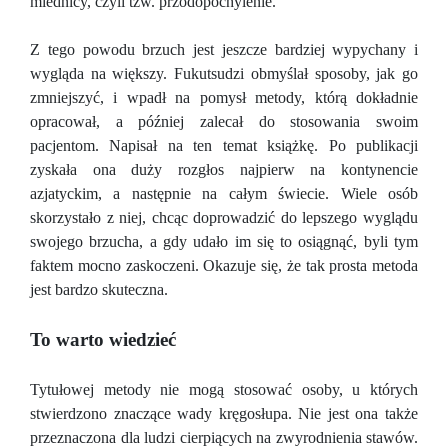
miednicy, czyli tzw. przodopochylenie.
Z tego powodu brzuch jest jeszcze bardziej wypychany i
wygląda na większy. Fukutsudzi obmyślał sposoby, jak go
zmniejszyć, i wpadł na pomysł metody, którą dokładnie
opracował, a później zalecał do stosowania swoim
pacjentom. Napisał na ten temat książkę. Po publikacji
zyskała ona duży rozgłos najpierw na kontynencie
azjatyckim, a następnie na całym świecie. Wiele osób
skorzystało z niej, chcąc doprowadzić do lepszego wyglądu
swojego brzucha, a gdy udało im się to osiągnąć, byli tym
faktem mocno zaskoczeni. Okazuje się, że tak prosta metoda
jest bardzo skuteczna.
To warto wiedzieć
Tytułowej metody nie mogą stosować osoby, u których
stwierdzono znaczące wady kręgosłupa. Nie jest ona także
przeznaczona dla ludzi cierpiących na zwyrodnienia stawów.