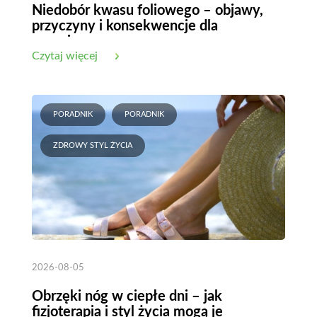
Niedobór kwasu foliowego – objawy,
przyczyny i konsekwencje dla
organizmu
Czytaj więcej
PORADNIK
PORADNIK
ZDROWY STYL ŻYCIA
2026-08-05
Obrzęki nóg w ciepłe dni – jak
fizjoterapia i styl życia mogą je