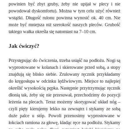
powinien być zbyt gruby, żeby nie upijał w plecy i nie
powodował dyskomfortu). Można w tym celu użyć również
wstążki. Długość rulonu powinna wynosić ok. 40 cm. Nie
może być mniejsza niż szerokość naszych pleców. Grubość
takiego wałka określa się natomiast na 7–10 cm.
Jak ćwiczyć?
Przystępując do ćwiczenia, trzeba usiąść na podłożu. Nogi są
wyprostowane w kolanach i skierowane przed sobą, a stopy
znajdują się blisko siebie. Zrulowany ręcznik przykładamy
do kręgosłupa w odcinku lędźwiowym. Miejsce to najlepiej
określić wysokością pępka. Następnie przytrzymując ręcznik
dłonią tak, żeby się nie przesuwał, przechodzimy do pozycji
leżenia na plecach. Teraz możemy skorygować układ nóg –
czyli pięty kierujemy lekko na zewnątrz i stykamy ze sobą
duże palce u stóp. Powoli przenosimy wyprostowane w
łokciach ramiona za głowę, kładąc ręce na podłożu. Stykamy