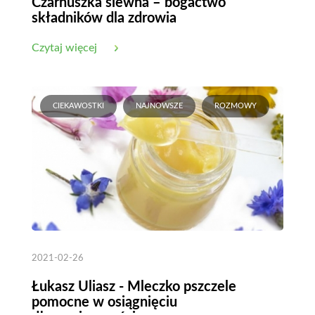
Czarnuszka siewna – bogactwo
składników dla zdrowia
Czytaj więcej
CIEKAWOSTKI
NAJNOWSZE
ROZMOWY
2021-02-26
Łukasz Uliasz - Mleczko pszczele
pomocne w osiągnięciu