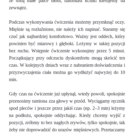
ze sobą małe palce dłoni, natomiast kciuki kierujemy na
zewnątrz.
Podczas wykonywania ćwiczenia możemy przymknąć oczy.
Mięśnie są rozluźnione, nie należy ich napinać. Staramy się
czuć jak najbardziej komfortowo. Ważny jest oddech, który
powinien być miarowy i głęboki. Leżymy w takiej pozycji
bez ruchu. Wstępnie ćwiczenie wykonujmy przez 5 minut.
Początkujący przy odczuciu dyskomfortu mogą skrócić ten
czas. W kolejnych dniach wraz z nabraniem doświadczenia i
przyzwyczajenia ciała można go wydłużyć najwyżej do 10
min.
Gdy czas na ćwiczenie już upłynął, wtedy powoli, spokojnie
przenosimy ramiona zza głowy w przód. Wyciągamy ręcznik
spod pleców i jeszcze przez jakiś czas (np. 2–3 min) leżymy
na podłożu, spokojnie oddychając. Kiedy chcemy wyjść z
pozycji, zróbmy to bez nagłych zrywów, tylko spokojnie, tak
żeby nie doprowadzić do urazów mięśniowych. Przetaczamy