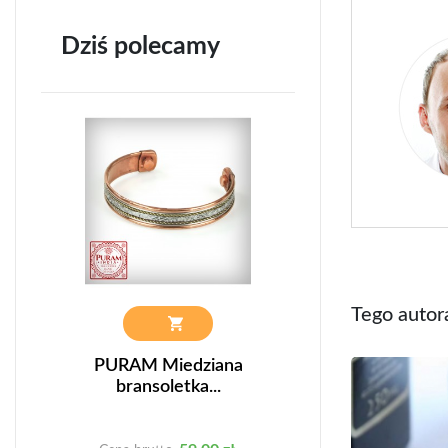
Dziś polecamy
Tego autor
37
PURAM Miedziana
Półroczna prenu
bransoletka...