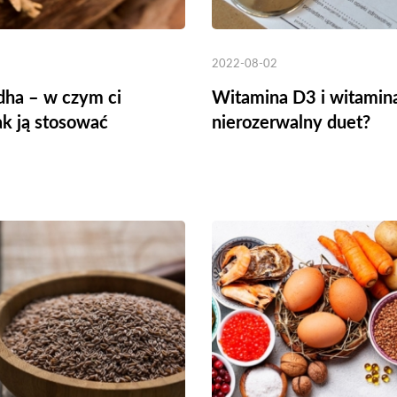
2022-08-02
ha – w czym ci
Witamina D3 i witamin
ak ją stosować
nierozerwalny duet?