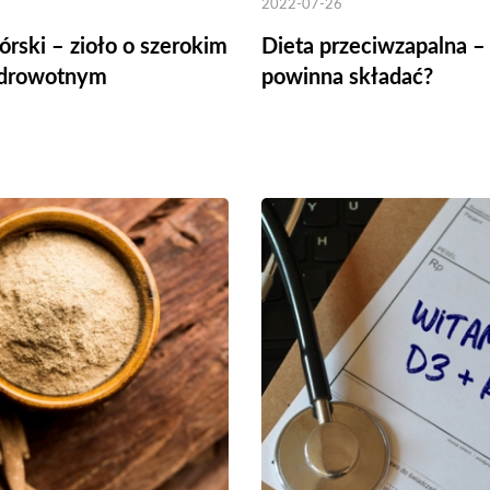
2022-07-26
órski – zioło o szerokim
Dieta przeciwzapalna – 
 zdrowotnym
powinna składać?