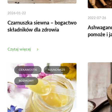
2026-01-22
2022-07-26
Czarnuszka siewna – bogactwo
Ashwagand
składników dla zdrowia
pomoże i j
Czytaj więcej
CIEKAWOSTKI
NAJNOWSZE
ROZMOWY