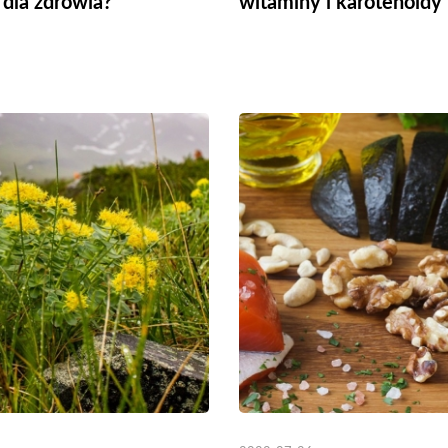
 dla zdrowia?
witaminy i karotenoidy