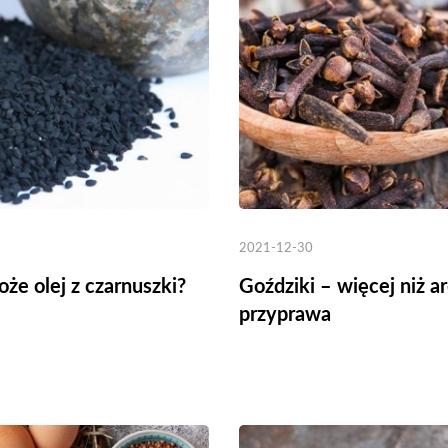
ena
Cena
,00 zł
69,00 zł
Cena brutto
Cena 
2021-12-30
że olej z czarnuszki?
Goździki – więcej niż 
przyprawa