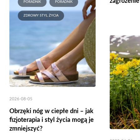
zagrożenie
PORADNIK
PORADNIK
ZDROWY STYL ŻYCIA
2026-08-05
Obrzęki nóg w ciepłe dni – jak
fizjoterapia i styl życia mogą je
zmniejszyć?