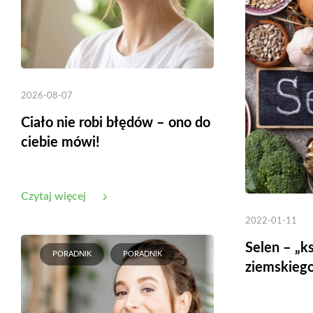
2026-08-07
Ciało nie robi błędów – ono do
ciebie mówi!
Czytaj więcej
2022-01-11
Selen – „k
PORADNIK
PORADNIK
ziemskieg