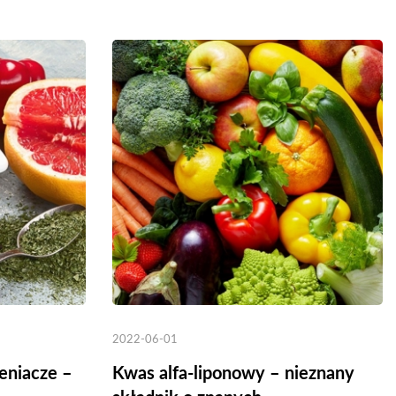
2022-06-01
leniacze –
Kwas alfa-liponowy – nieznany