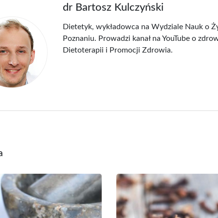
dr Bartosz Kulczyński
Dietetyk, wykładowca na Wydziale Nauk o Ż
Poznaniu. Prowadzi kanał na YouTube o zdrow
Dietoterapii i Promocji Zdrowia.
a
merata...
Miedziana bransoletka 37
PURA
br