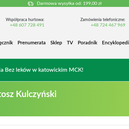
Darmowa wysyłka od:
199,00 zł
Współpraca hurtowa:
Zamówienia telefoniczne:
+48 607 728 491
+48 724 467 969
ęcznik
Prenumerata
Sklep
TV
Poradnik
Encyklopedi
owia Bez leków w katowickim MCK!
tosz Kulczyński