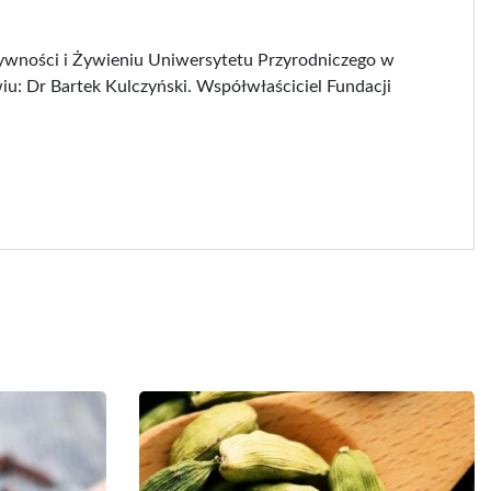
ywności i Żywieniu Uniwersytetu Przyrodniczego w
iu: Dr Bartek Kulczyński. Współwłaściciel Fundacji
M Miedziana
Półroczna prenumerata...
ansoletka...