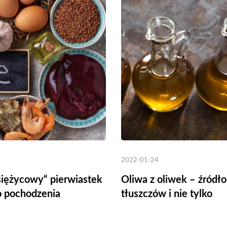
2022-01-24
siężycowy“ pierwiastek
Oliwa z oliwek – źródł
o pochodzenia
tłuszczów i nie tylko