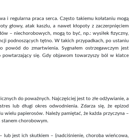
a i regularna praca serca. Często takiemu kołataniu mogą
roty głowy, atak kaszlu, a nawet kłopoty z zaczerpnięciem
odów – niechorobowych, mogą to być, np.: wysiłek fizyczny,
ncji podnoszących tętno. W takich przypadkach, po ustaniu
t to powód do zmartwienia. Sygnałem ostrzegawczym jest
o powtarzający się. Gdy objawom towarzyszy ból w klatce
cznych do poważnych. Najczęściej jest to złe odżywianie, a
stres lub długi okres odwodnienia. Zdarza się, że epizod
niu wielu papierosów. Należy pamiętać, że każda przyczyna –
ym stanem chorobowym.
lub jest ich skutkiem – (nadciśnienie, choroba wieńcowa,