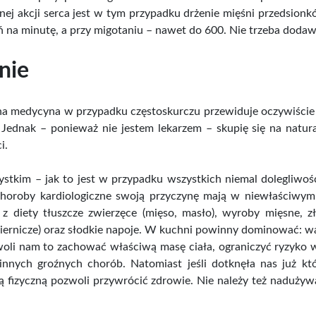
nej akcji serca jest w tym przypadku drżenie mięśni przedsionk
 na minutę, a przy migotaniu – nawet do 600. Nie trzeba dodawać,
nie
 medycyna w przypadku częstoskurczu przewiduje oczywiście ku
 Jednak – ponieważ nie jestem lekarzem – skupię się na natura
i.
stkim – jak to jest w przypadku wszystkich niemal dolegliwości
choroby kardiologiczne swoją przyczynę mają w niewłaściwym
) z diety tłuszcze zwierzęce (mięso, masło), wyroby mięsne, z
ernicze) oraz słodkie napoje. W kuchni powinny dominować: war
oli nam to zachować właściwą masę ciała, ograniczyć ryzyko wy
 innych groźnych chorób. Natomiast jeśli dotknęła nas już kt
 fizyczną pozwoli przywrócić zdrowie. Nie należy też nadużywa