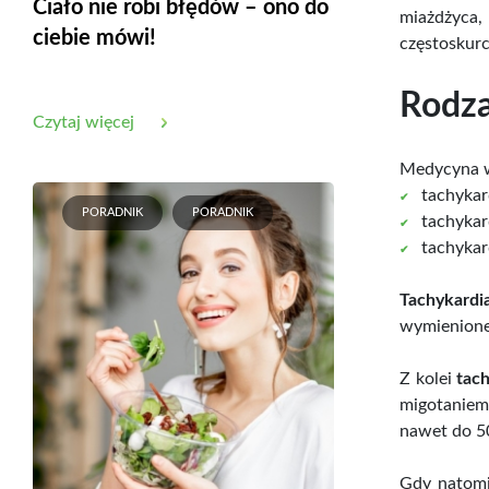
Ciało nie robi błędów – ono do
miażdżyca, 
ciebie mówi!
częstoskurc
Rodza
Czytaj więcej
Medycyna wy
tachykar
PORADNIK
PORADNIK
tachyka
tachyka
Tachykardi
wymienione 
Z kolei
tac
migotaniem
nawet do 50
Gdy natomi