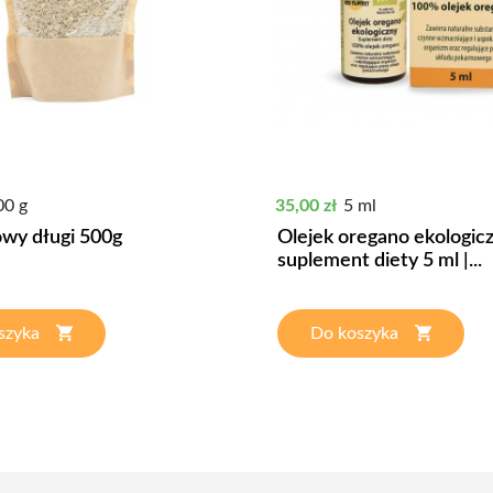
Cena
00 g
35,00 zł
5 ml
owy długi 500g
Olejek oregano ekologic
suplement diety 5 ml |...
szyka
Do koszyka