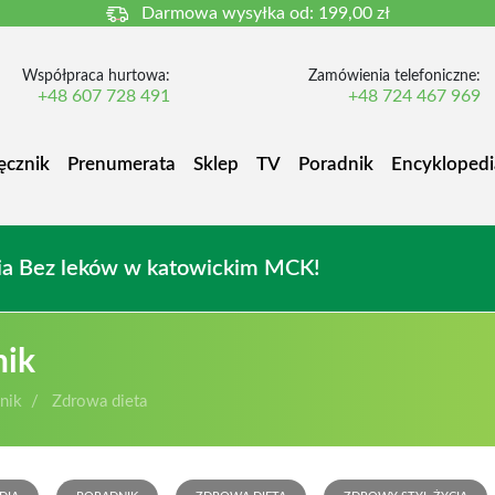
Darmowa wysyłka od:
199,00 zł
Współpraca hurtowa:
Zamówienia telefoniczne:
+48 607 728 491
+48 724 467 969
ęcznik
Prenumerata
Sklep
TV
Poradnik
Encyklopedi
owia Bez leków w katowickim MCK!
nik
nik
Zdrowa dieta