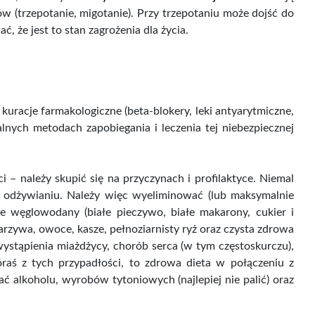
ów (trzepotanie, migotanie). Przy trzepotaniu może dojść do
 że jest to stan zagrożenia dla życia.
racje farmakologiczne (beta-blokery, leki antyarytmiczne,
lnych metodach zapobiegania i leczenia tej niebezpiecznej
 – należy skupić się na przyczynach i profilaktyce. Niemal
 odżywianiu. Należy więc wyeliminować (lub maksymalnie
łe węglowodany (białe pieczywo, białe makarony, cukier i
zywa, owoce, kasze, pełnoziarnisty ryż oraz czysta zdrowa
stąpienia miażdżycy, chorób serca (w tym częstoskurczu),
óraś z tych przypadłości, to zdrowa dieta w połączeniu z
ć alkoholu, wyrobów tytoniowych (najlepiej nie palić) oraz