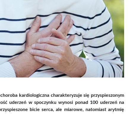
M Miedziana
CZĄBER 20G
ansoletka...
Cena
Cena
69,00 zł
3,20 zł
brutto
Cena brutto
 choroba kardiologiczna charakteryzuje się przyspieszonym
liwość uderzeń w spoczynku wynosi ponad 100 uderzeń na
przyspieszone bicie serca, ale miarowe, natomiast arytmię