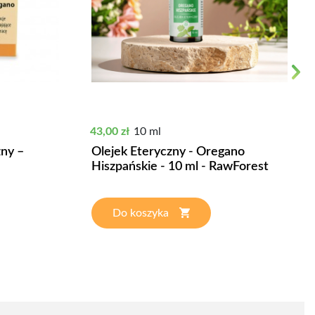
Next
Cena
43,00 zł
10 ml
zny –
Olejek Eteryczny - Oregano
Hiszpańskie - 10 ml - RawForest
Do koszyka