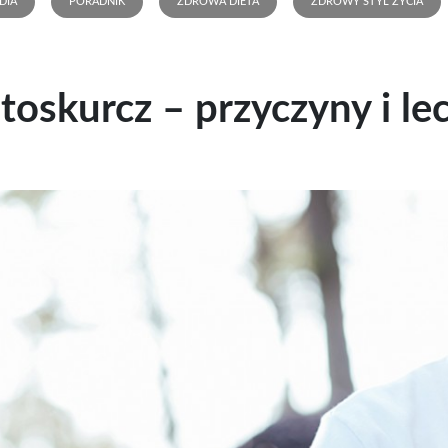
DIA
PORADNIK
ZDROWA DIETA
ZDROWY STYL ŻYCIA
toskurcz – przyczyny i le