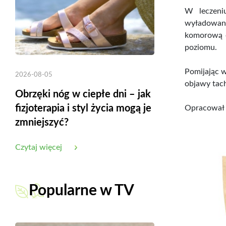
W leczeniu
wyładowani
komorową o
poziomu.
Pomijając w
2026-08-05
objawy tach
Obrzęki nóg w ciepłe dni – jak
fizjoterapia i styl życia mogą je
Opracował 
zmniejszyć?
Czytaj więcej
Cena
39,99 zł
Ruch, oddychanie, hartowanie – G.
P. Małachow
Popularne w TV
Do koszyka