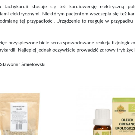
 tachykardii stosuje się też kardiowersję elektryczną p
ami elektrycznymi. Niektórym pacjentom wszczepia się też kard
dmianę tej przypadłości. Urządzenie to reaguje w przypadku a
ięc przyspieszone bicie serca spowodowane reakcją fizjologiczną
ykardii. Najlepiej jednak oczywiście prowadzić zdrowy tryb życ
Sławomir Śmiełowski