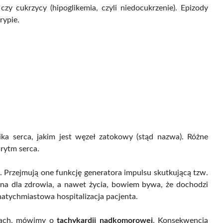
zy cukrzycy (hipoglikemia, czyli niedocukrzenie). Epizody
rypie.
a serca, jakim jest węzeł zatokowy (stąd nazwa). Różne
rytm serca.
 Przejmują one funkcję generatora impulsu skutkującą tzw.
zna dla zdrowia, a nawet życia, bowiem bywa, że dochodzi
atychmiastowa hospitalizacja pacjenta.
nkach, mówimy o
tachykardii nadkomorowej
. Konsekwencją