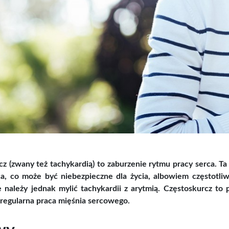
20G
Kurkuma z pieprzem 50g
PURA
br
ena
Cena
,20 zł
8,90 zł
Cena brutto
Cena 
z (zwany też tachykardią) to zaburzenie rytmu pracy serca. Ta
ca, co może być niebezpieczne dla życia, albowiem częstot
 należy jednak mylić tachykardii z arytmią. Częstoskurcz to 
eregularna praca mięśnia sercowego.