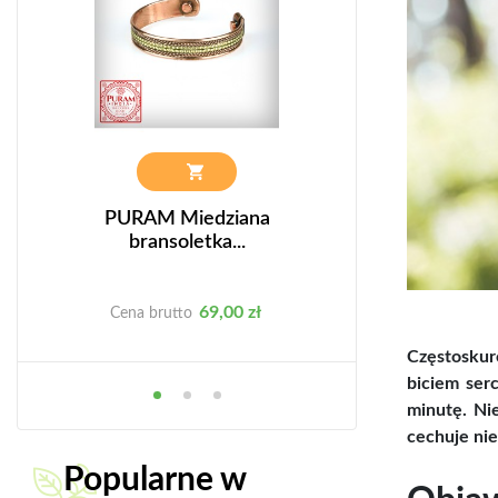
0g
PURAM Miedziana
CZĄBER 
bransoletka...
Cena
C
69,00 zł
3
Cena brutto
Cena brutto
Częstoskurc
biciem ser
minutę. Nie
cechuje ni
Popularne w