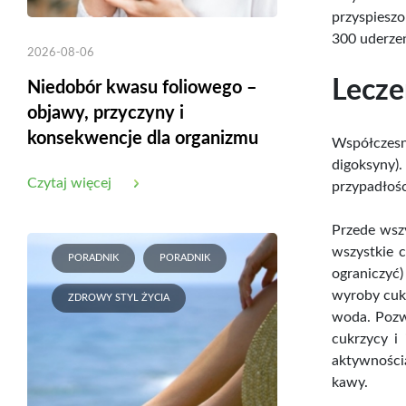
przyspieszo
300 uderzeń
2026-08-06
Lecze
Niedobór kwasu foliowego –
objawy, przyczyny i
konsekwencje dla organizmu
Współczesna
digoksyny).
Czytaj więcej
przypadłośc
Przede wszy
wszystkie 
PORADNIK
PORADNIK
ograniczyć
wyroby cuki
ZDROWY STYL ŻYCIA
woda. Pozw
cukrzycy i
aktywnością
kawy.