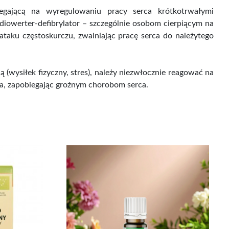
olegającą na wyregulowaniu pracy serca krótkotrwałymi
iowerter-defibrylator – szczególnie osobom cierpiącym na
taku częstoskurczu, zwalniając pracę serca do należytego
 (wysiłek fizyczny, stres), należy niezwłocznie reagować na
ia, zapobiegając groźnym chorobom serca.