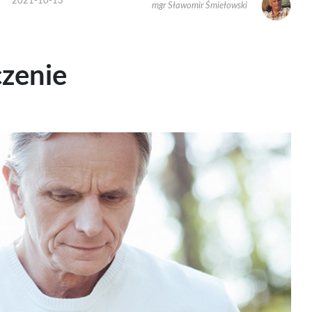
2021-10-13
mgr Sławomir Śmiełowski
czenie