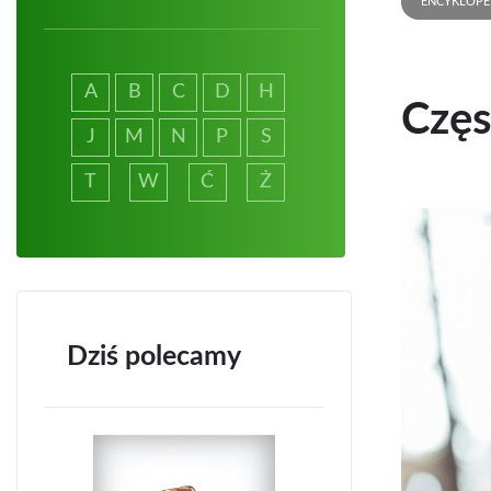
ENCYKLOPE
A
B
C
D
H
Częs
J
M
N
P
S
T
W
Ć
Ż
Dziś polecamy