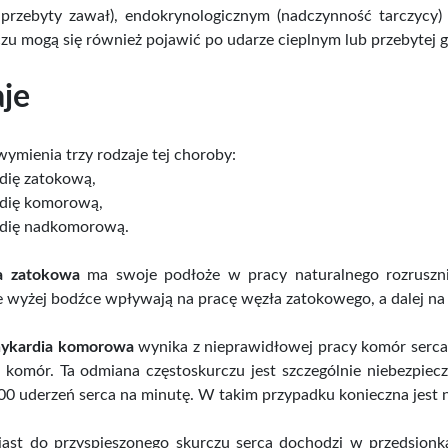
przebyty zawał), endokrynologicznym (nadczynność tarczycy) c
zu mogą się również pojawić po udarze cieplnym lub przebytej g
je
mienia trzy rodzaje tej choroby:
dię zatokową,
rdię komorową,
rdię nadkomorową.
a zatokowa
ma swoje podłoże w pracy naturalnego rozrusznik
wyżej bodźce wpływają na pracę węzła zatokowego, a dalej na 
hykardia komorowa
wynika z nieprawidłowej pracy komór serca.
 komór. Ta odmiana częstoskurczu jest szczególnie niebezpiec
0 uderzeń serca na minutę. W takim przypadku konieczna jest n
ast do przyspieszonego skurczu serca dochodzi w przedsio