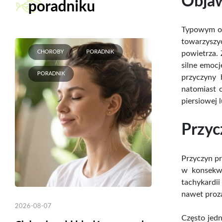
Obja
poradniku
Typowym ob
towarzyszyć
CHOROBY
PORADNIK
powietrza. 
silne emocj
PORADNIK
przyczyny 
natomiast 
piersiowej 
Przyc
Przyczyn pr
w konsekwe
tachykardii
nawet proz
2026-08-07
Często jed