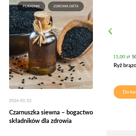
PORADNIK
ZDROWA DIETA
Previous
Cena
11,00 zł
5
Ryż brąz
Do ko
2026-01-22
Czarnuszka siewna – bogactwo
składników dla zdrowia