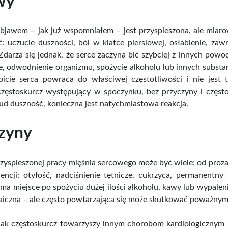
wy
jawem – jak już wspomniałem – jest przyspieszona, ale miarow
: uczucie duszności, ból w klatce piersiowej, osłabienie, zaw
Zdarza się jednak, że serce zaczyna bić szybciej z innych pow
e, odwodnienie organizmu, spożycie alkoholu lub innych substa
bicie serca powraca do właściwej częstotliwości i nie jes
częstoskurcz występujący w spoczynku, bez przyczyny i częst
lud duszność, konieczna jest natychmiastowa reakcja.
zyny
zyspieszonej pracy mięśnia sercowego może być wiele: od prozai
ncji: otyłość, nadciśnienie tętnicze, cukrzyca, permanentny 
 ma miejsce po spożyciu dużej ilości alkoholu, kawy lub wypale
aiczna – ale często powtarzająca się może skutkować poważn
nak częstoskurcz towarzyszy innym chorobom kardiologicznym – 