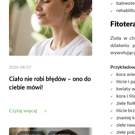
balneote
rehabili
Fitoter
Zioła w ch
działaniu
wywołujący
Przykładow
2026-08-07
kora wie
Ciało nie robi błędów – ono do
liście i p
ciebie mówi!
kwiaty w
kora i liś
ziele fio
liście br
Czytaj więcej
znamię k
ziele naw
ziele po