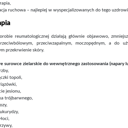
rapia,
tacja ruchowa – najlepiej w wyspecjalizowanych do tego uzdrow
apia
orobie reumatologicznej działają głównie objawowo, zmniejsz
 przeciwbólowym, przeciwzapalnym, moczopędnym, a do uży
m przekrwienie skóry.
e surowce zielarskie do wewnętrznego zastosowania (napary l
rzby,
ączki topoli,
iązówki,
cie jesionu,
łka trójbarwnego,
zozy,
ukurydzy,
łoci,
krzywy,