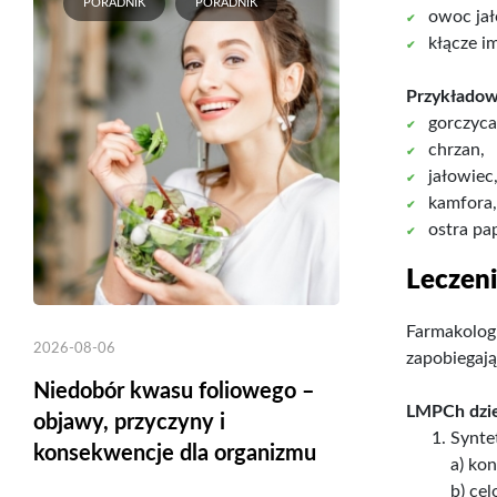
PORADNIK
PORADNIK
owoc ja
kłącze i
Przykładowe
gorczyca
chrzan,
jałowiec
kamfora,
ostra pa
Leczeni
Farmakolog
2026-08-06
zapobiegaj
Niedobór kwasu foliowego –
LMPCh dziel
objawy, przyczyny i
Synte
konsekwencje dla organizmu
a) ko
b) cel