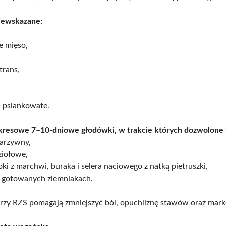
iewskazane:
e mięso,
trans,
 psiankowate.
kresowe 7–10-dniowe głodówki, w trakcie których dozwolone 
arzywny,
ziołowe,
oki z marchwi, buraka i selera naciowego z natką pietruszki,
 gotowanych ziemniakach.
zy RZS pomagają zmniejszyć ból, opuchliznę stawów oraz marke