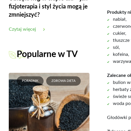
fizjoterapia i styl życia mogą je
Produkty n
zmniejszyć?
nabiał,
czerwon
Czytaj więcej
cukier,
tłuszcze 
sól,
Popularne w TV
kofeina,
warzywa
Zalecane o
PORADNIK
ZDROWA DIETA
bulion w
herbaty 
świeże s
woda po
Głodówki pr