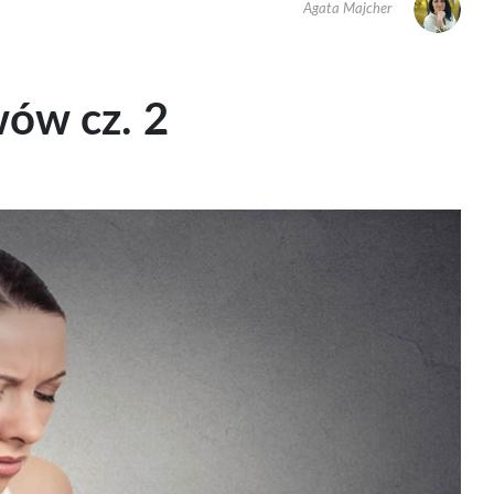
Agata Majcher
wów cz. 2