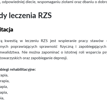
z łupin...
Numer 10/2021 Zdrowie
Olej
ji, odpowiedniej diecie, wspomaganiu ziołami oraz dbaniu o dobr
bez...
y leczenia RZS
ena
Cena
,00 zł
4,99 zł
Cena brutto
Cena 
itacja
ą kwestią w leczeniu RZS jest wspieranie pracy stawów 
znych poprawiających sprawność fizyczną i zapobiegającyc
 inwalidztwa. Nie można zapominać o istotnej roli wsparcia p
owarzyskich oraz zapobieganie depresji.
biegi rehabilitacyjne:
rapia,
rapia,
apia,
apia,
ia,