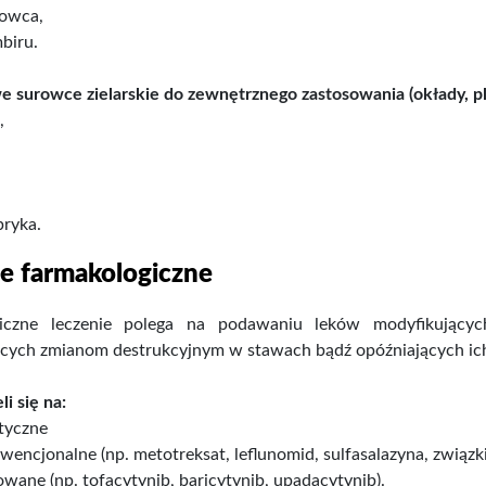
łowca,
mbiru.
 surowce zielarskie do zewnętrznego zastosowania (okłady, pla
,
,
pryka.
e farmakologiczne
iczne leczenie polega na podawaniu leków modyfikującyc
ących zmianom destrukcyjnym w stawach bądź opóźniających ic
i się na:
tyczne
nwencjonalne (np. metotreksat, leflunomid, sulfasalazyna, związk
owane (np. tofacytynib, baricytynib, upadacytynib).