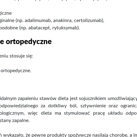
giczne
ginalne (np. adalimumab, anakinra, certolizumab),
opodobne (np. abatacept, rytuksymab).
ie ortopedyczne
niu stosuje się:
 ortopedyczne.
dalnym zapaleniu stawów dieta jest sojusznikiem umożliwiający
odpowiedzialnego za dotkliwy ból, sztywnienie oraz ogran
ologicznym, więc dieta ma stymulować pracę układu odpo
stany zapalne.
 wykazało, że pewne produkty spożywcze nasilają chorobę, a in