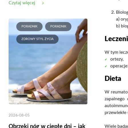
Czytaj więcej
Biolo
a) ory
b) bi
PORADNIK
PORADNIK
Leczen
ZDROWY STYL ŻYCIA
W tym lecze
ortezy,
operacje
Dieta
W reumatoi
zapalnego 
autoimmun
przewlekłe 
2026-08-05
Obrzęki nóg w ciepłe dni – jak
Wiele badań