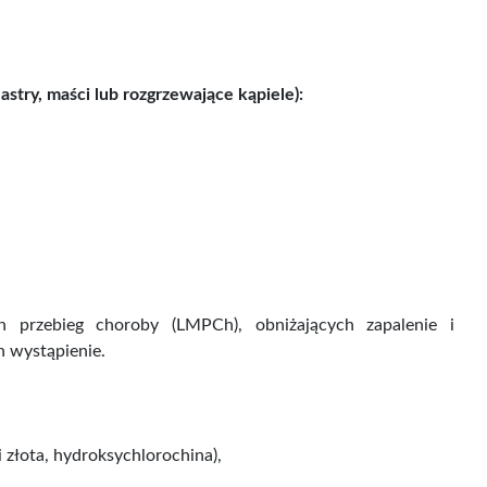
stry, maści lub rozgrzewające kąpiele):
h przebieg choroby (LMPCh), obniżających zapalenie i
h wystąpienie.
i złota, hydroksychlorochina),