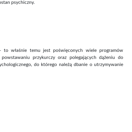
ek Eteryczny -
Węgiel aktywny z łupin...
ostan psychiczny.
Oregano...
Cena
Cena
43,00 zł
34,00 zł
brutto
Cena brutto
– to właśnie temu jest poświęconych wiele programów
h powstawaniu przykurczy oraz polegających dążeniu do
sychologicznego, do którego należą dbanie o utrzymywanie