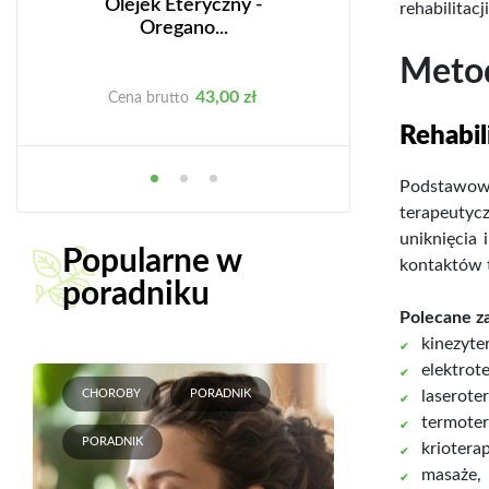
ie
Olejek Eteryczny -
Węgiel aktywny 
rehabilitac
Oregano...
Metod
Cena
C
43,00 zł
34
Cena brutto
Cena brutto
Rehabil
Podstawow
terapeutyc
uniknięcia
Popularne w
kontaktów t
poradniku
Polecane za
kinezyte
elektrote
CHOROBY
PORADNIK
laseroter
termoter
PORADNIK
krioterap
masaże,