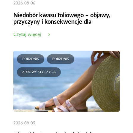
2026-08-06
Niedobór kwasu foliowego – objawy,
przyczyny i konsekwencje dla
organizmu
Czytaj więcej
PORADNIK
PORADNIK
ZDROWY STYL ŻYCIA
2026-08-05