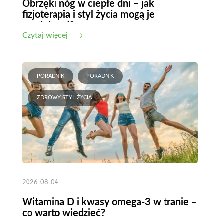
Obrzęki nóg w ciepłe dni – jak
fizjoterapia i styl życia mogą je
zmniejszyć?
Czytaj więcej
PORADNIK
PORADNIK
ZDROWY STYL ŻYCIA
2026-08-04
Witamina D i kwasy omega-3 w tranie –
co warto wiedzieć?