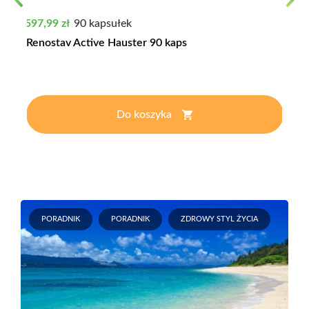
Previous
Next
Cena
597,99 zł
90 kapsułek
Renostav Active Hauster 90 kaps
Do koszyka
PORADNIK
PORADNIK
ZDROWY STYL ŻYCIA