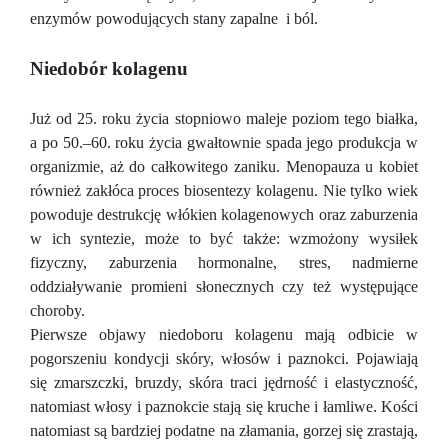
enzymów powodujących stany zapalne i ból.
Niedobór kolagenu
Już od 25. roku życia stopniowo maleje poziom tego białka,
a po 50.–60. roku życia gwałtownie spada jego produkcja w
organizmie, aż do całkowitego zaniku. Menopauza u kobiet
również zakłóca proces biosentezy kolagenu. Nie tylko wiek
powoduje destrukcję włókien kolagenowych oraz zaburzenia
w ich syntezie, może to być także: wzmożony wysiłek
fizyczny, zaburzenia hormonalne, stres, nadmierne
oddziaływanie promieni słonecznych czy też występujące
choroby.
Pierwsze objawy niedoboru kolagenu mają odbicie w
pogorszeniu kondycji skóry, włosów i paznokci. Pojawiają
się zmarszczki, bruzdy, skóra traci jędrność i elastyczność,
natomiast włosy i paznokcie stają się kruche i łamliwe. Kości
natomiast są bardziej podatne na złamania, gorzej się zrastają,