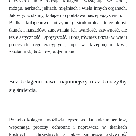
chrząstek). Inne rodzaje kolagenu występują w: sercu,
mózgu, nerkach, jelitach, mięśniach i wielu innych organach.
Jak więc widzimy, kolagen to podstawa naszej egzystencji.
Białka kolagenowe utrzymują strukturalną integralność
tkanek i narządów, zapewniają ich twardość, sztywność, ale
też elastyczność i sprężystość. Biorą również udział w wielu
procesach regeneracyjnych, np. w krzepnięciu krwi,
zrastaniu się kości czy gojeniu ran.
Bez kolagenu nawet najmniejszy uraz kończyłby
się śmiercią.
Ponadto kolagen umożliwia lepsze wchłanianie minerałów,
wspomaga procesy ochronne i naprawcze w tkankach
kostnych i chrzęstnych, a także zmniejsza aktywność