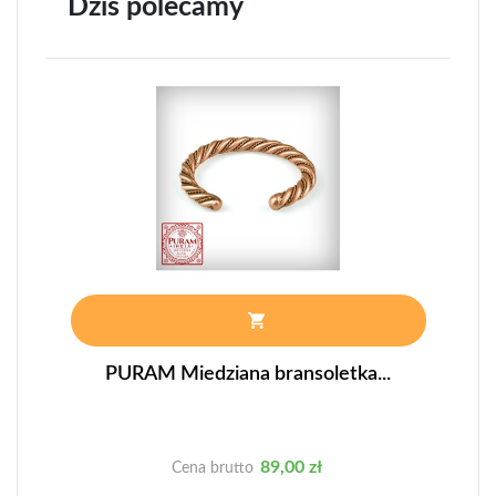
Dziś polecamy
PURAM Miedziana bransoletka...
Cena
89,00 zł
Cena brutto