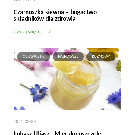
2026-01-22
Czarnuszka siewna – bogactwo
składników dla zdrowia
Czytaj więcej
CIEKAWOSTKI
NAJNOWSZE
ROZMOWY
2021-02-26
Łukasz Uliasz - Mleczko pszczele