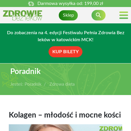
Darmowa wysyłka od:
199,00 zł

Sklep
Do zobaczenia na 4. edycji Festiwalu Pełnia Zdrowia Bez
leków w katowickim MCK!
KUP BILETY
Poradnik
Jesteś:
Poradnik
Zdrowa dieta
Kolagen – młodość i mocne kości