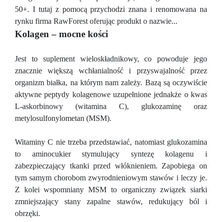
50+. I tutaj z pomocą przychodzi znana i renomowana na
rynku firma RawForest oferując produkt o nazwie...
Kolagen – mocne kości
Jest to suplement wieloskładnikowy, co powoduje jego
znacznie większą wchłanialność i przyswajalność przez
organizm białka, na którym nam zależy. Bazą są oczywiście
aktywne peptydy kolagenowe uzupełnione jednakże o kwas
L-askorbinowy (witamina C), glukozaminę oraz
metylosulfonylometan (MSM).
Witaminy C nie trzeba przedstawiać, natomiast glukozamina
to aminocukier stymulujący syntezę kolagenu i
zabezpieczający tkanki przed włóknieniem. Zapobiega on
tym samym chorobom zwyrodnieniowym stawów i leczy je.
Z kolei wspomniany MSM to organiczny związek siarki
zmniejszający stany zapalne stawów, redukujący ból i
obrzęki.