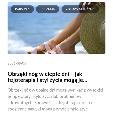
PORADNIK
PORADNIK
ZDROWY STYL ŻYCIA
2026-08-05
Obrzęki nóg w ciepłe dni – jak
fizjoterapia i styl życia mogą je
zmniejszyć?
Obrzęki nóg w upalne dni mogą wynikać z wysokiej
temperatury, stylu życia lub problemów
zdrowotnych. Sprawdź, jak fizjoterapia, ruch i
codzienne nawyki mogą pomóc zmniejszyć