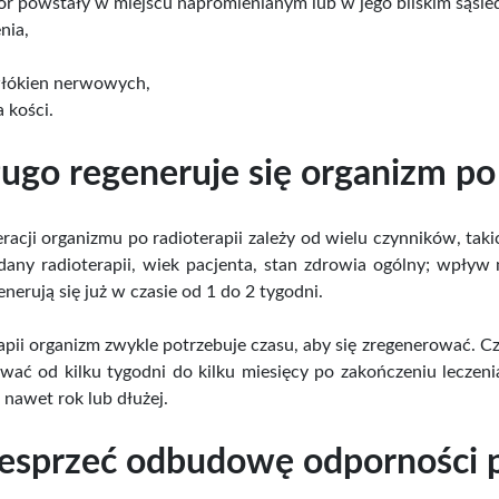
 powstały w miejscu napromienianym lub w jego bliskim sąsie
nia,
włókien nerwowych,
 kości.
ługo regeneruje się organizm po 
racji organizmu po radioterapii zależy od wielu czynników, taki
any radioterapii, wiek pacjenta, stan zdrowia ogólny; wpływ m
enerują się już w czasie od 1 do 2 tygodni.
apii organizm zwykle potrzebuje czasu, aby się zregenerować. C
wać od kilku tygodni do kilku miesięcy po zakończeniu leczeni
nawet rok lub dłużej.
esprzeć odbudowę odporności po