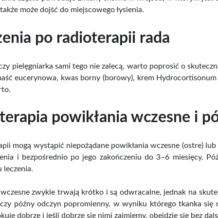
a także może dojść do miejscowego łysienia.
enia po radioterapii rada
z czy pielęgniarka sami tego nie zalecą, warto poprosić o skutecz
aść eucerynowa, kwas borny (borowy), krem Hydrocortisonum o
to.
terapia powikłania wczesne i p
apii mogą wystąpić niepożądane powikłania wczesne (ostre) lub
czenia i bezpośrednio po jego zakończeniu do 3–6 miesięcy. Pó
 leczenia.
wczesne zwykle trwają krótko i są odwracalne, jednak na skutek 
pczy późny odczyn popromienny, w wyniku którego tkanka się ni
kuje dobrze i jeśli dobrze się nimi zajmiemy, obejdzie się bez da