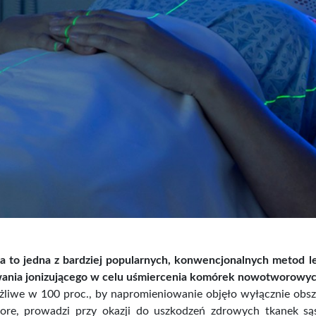
ia to jedna z bardziej popularnych, konwencjonalnych metod
ania jonizującego w celu uśmiercenia komórek nowotworowyc
ożliwe w 100 proc., by napromieniowanie objęło wyłącznie ob
ore, prowadzi przy okazji do uszkodzeń zdrowych tkanek 