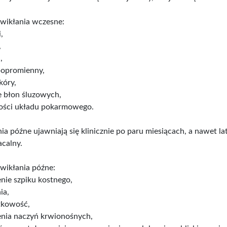
wikłania wczesne:
,
,
,
popromienny,
kóry,
e błon śluzowych,
ości układu pokarmowego.
ia późne ujawniają się klinicznie po paru miesiącach, a nawet 
calny.
wikłania późne:
nie szpiku kostnego,
ia,
tkowość,
nia naczyń krwionośnych,