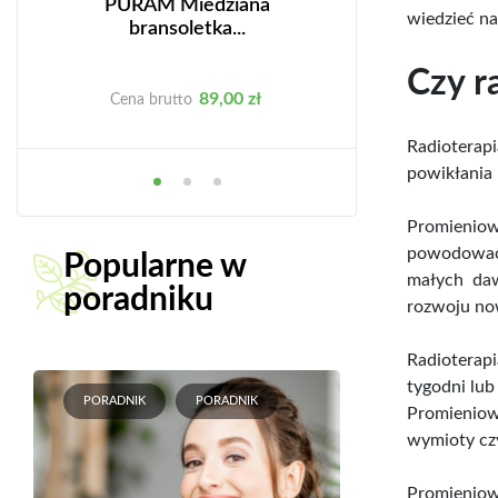
PURAM Miedziana
Miód z gorczycą 
wiedzieć na
bransoletka...
Czy r
Cena
C
89,00 zł
75
Cena brutto
Cena brutto
Radioterap
powikłania 
Promienio
powodować:
Popularne w
małych da
poradniku
rozwoju no
Radioterapi
tygodni lub
PORADNIK
PORADNIK
Promieniowa
wymioty czy
Promieniowa