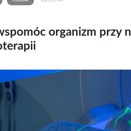
2023-05-04
PORADNIK
wspomóc organizm przy 
oterapii