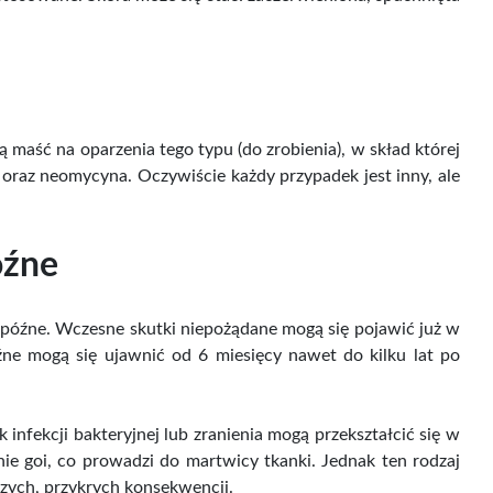
ną maść na oparzenia tego typu (do zrobienia), w skład której
raz neomycyna. Oczywiście każdy przypadek jest inny, ale
óźne
 późne. Wczesne skutki niepożądane mogą się pojawić już w
źne mogą się ujawnić od 6 miesięcy nawet do kilku lat po
infekcji bakteryjnej lub zranienia mogą przekształcić się w
e goi, co prowadzi do martwicy tkanki. Jednak ten rodzaj
lszych, przykrych konsekwencji.