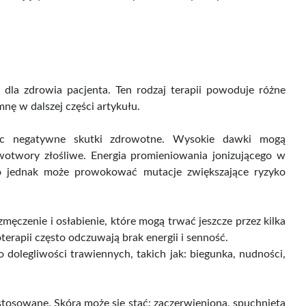
M Miedziana
Miód z gorczycą 1000 g |...
ansoletka...
Cena
Cena
89,00 zł
75,00 zł
brutto
Cena brutto
dla zdrowia pacjenta. Ten rodzaj terapii powoduje różne
nę w dalszej części artykułu.
ąc negatywne skutki zdrowotne. Wysokie dawki mogą
twory złośliwe. Energia promieniowania jonizującego w
 jednak może prowokować mutacje zwiększające ryzyko
zmęczenie i osłabienie, które mogą trwać jeszcze przez kilka
erapii często odczuwają brak energii i senność.
dolegliwości trawiennych, takich jak: biegunka, nudności,
tosowane. Skóra może się stać: zaczerwieniona, spuchnięta