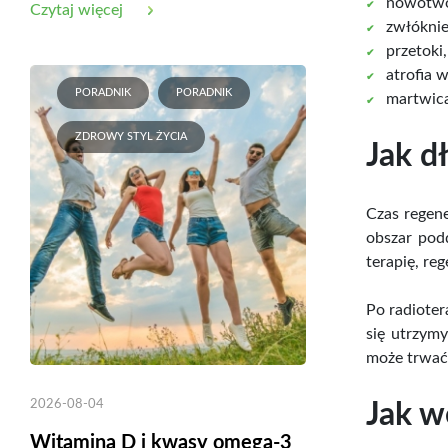
nowotwór
Czytaj więcej
zwłóknie
przetoki,
atrofia 
PORADNIK
PORADNIK
martwica
ZDROWY STYL ŻYCIA
Jak d
Czas regene
obszar podd
terapię, reg
Po radioter
się utrzymy
może trwać 
2026-08-04
Jak w
Witamina D i kwasy omega-3