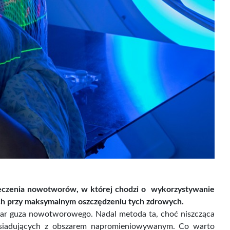
 leczenia nowotworów, w której chodzi o wykorzystywanie
h przy maksymalnym oszczędzeniu tych zdrowych.
szar guza nowotworowego. Nadal metoda ta, choć niszcząca
sąsiadujących z obszarem napromieniowywanym. Co warto