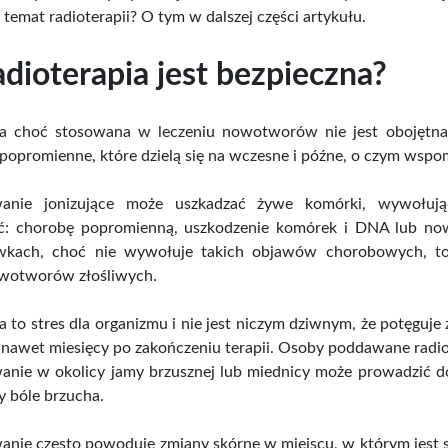
1000 g |...
Kubek miedziany
PURA
 temat radioterapii? O tym w dalszej części artykułu.
młotkowany...
br
adioterapia jest bezpieczna?
ena
Cena
,00 zł
65,00 zł
Cena brutto
Cena 
ia choć stosowana w leczeniu nowotworów nie jest obojętna 
popromienne, które dzielą się na wczesne i późne, o czym wspom
wanie jonizujące może uszkadzać żywe komórki, wywołuj
 chorobę popromienną, uszkodzenie komórek i DNA lub nowo
wkach, choć nie wywołuje takich objawów chorobowych, to
wotworów złośliwych.
a to stres dla organizmu i nie jest niczym dziwnym, że potęguje 
 nawet miesięcy po zakończeniu terapii. Osoby poddawane radiot
nie w okolicy jamy brzusznej lub miednicy może prowadzić do 
 bóle brzucha.
nie często powoduje zmiany skórne w miejscu, w którym jest s