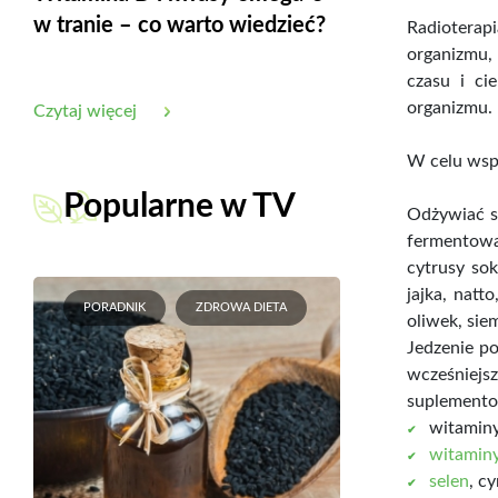
w tranie – co warto wiedzieć?
Radiotera
organizmu,
czasu i ci
organizmu.
Czytaj więcej
W celu wspa
Popularne w TV
Odżywiać si
fermentowan
cytrusy sok
jajka, natt
PORADNIK
ZDROWA DIETA
oliwek, siem
Jedzenie po
wcześniejsz
suplement
witaminy
witamin
selen
, c