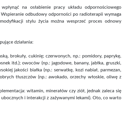
 wpłynąć na osłabienie pracy układu odpornościowego
e. Wspieranie odbudowy odporności po radioterapii wymaga
 modyfikacji stylu życia można wesprzeć proces odnowy
ujące działania:
mską, brokuły, cukinię; czerwonych, np.: pomidory, paprykę,
snek itd.); owoców (np.: jagodowe, banany, jabłka, gruszki,
okiej jakości białka (np.: serwatkę, kozi nabiał, parmezan,
 dobrych tłuszczów (np.: awokado, orzechy włoskie, oliwę z
ementacja: witamin, minerałów czy ziół, jednak zaleca się
 ubocznych i interakcji z zażywanymi lekami). Oto, co warto