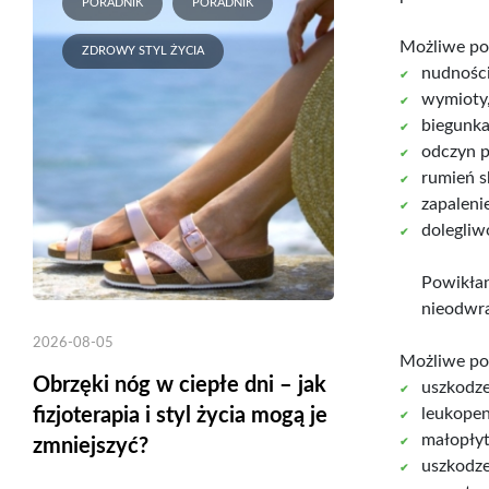
PORADNIK
PORADNIK
Możliwe po
ZDROWY STYL ŻYCIA
nudności
wymioty
biegunka
odczyn 
rumień s
zapaleni
dolegliw
Powikłan
nieodwra
2026-08-05
Możliwe po
Obrzęki nóg w ciepłe dni – jak
uszkodze
leukopen
fizjoterapia i styl życia mogą je
małopły
zmniejszyć?
uszkodze