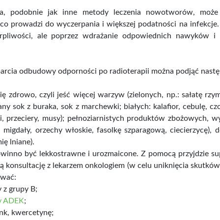
pia, podobnie jak inne metody leczenia nowotworów, może
 co prowadzi do wyczerpania i większej podatności na infekcj
erpliwości, ale poprzez wdrażanie odpowiednich nawyków i
rcia odbudowy odporności po radioterapii można podjąć następ
ę zdrowo, czyli jeść więcej warzyw (zielonych, np.: sałatę rzy
y sok z buraka, sok z marchewki; białych: kalafior, cebulę, czo
i, przeciery, musy); pełnoziarnistych produktów zbożowych, wys
o, migdały, orzechy włoskie, fasolkę szparagową, ciecierzycę),
ię lniane).
winno być lekkostrawne i urozmaicone. Z pomocą przyjdzie supl
ą konsultację z lekarzem onkologiem (w celu uniknięcia skutków
ować:
 z grupy B;
y ADEK
;
ynk, kwercetynę;