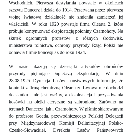
Wschodnich. Pierwsza destylarnia powstaje w okolicach
szczytu Dancerz i działa do 1914. Przerwana przez pierwszą
wojnę światową działalność nie zmieniła zamierzeń jej
właścicieli. W roku 1920 powstaje firma Olearta 2, która
próbuje kontynuować eksploatację połoniny Czarnohory. Na
skutek ogromnych protestów z różnych środowisk,
ministerstwa rolnictwa, ochrony przyrody Rząd Polski nie
odnawia firmie koncesji aż do roku 1924.
W prasie ukazują się dziesiątki artykułów obrońców
przyrody piętnujące łupieżczą eksploatację. W dniu
28.08.1925 Dyrekcja Lasów państwowych informuje, że
kontrakt z firmą chemiczną Olearta ze Lwowa nie dochodzi
do skutku i nie jest ważny, a eksploatacja i pozyskiwania
kosówki na olejki eteryczne są zabronione. Zarówno na
terenach Dancerza, jak i Czarnohory. W piśmie skierowanym
do profesora Goetla, przewodniczącego Polskiej Delegacji
przy Międzynarodowej Komisji Delimitacyjnej Polsko-
Czesko-Słowackiej, Dyrekcja Lasów Państwowych