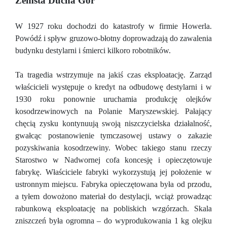
Zemsta Ducha Gór
W 1927 roku dochodzi do katastrofy w firmie Howerla.
Powódź i spływ gruzowo-błotny doprowadzają do zawalenia
budynku destylarni i śmierci kilkoro robotników.
Ta tragedia wstrzymuje na jakiś czas eksploatację. Zarząd
właścicieli występuje o kredyt na odbudowę destylarni i w
1930 roku ponownie uruchamia produkcję olejków
kosodrzewinowych na Polanie Maryszewskiej. Pałający
chęcią zysku kontynuują swoją niszczycielska działalność,
gwałcąc postanowienie tymczasowej ustawy o zakazie
pozyskiwania kosodrzewiny. Wobec takiego stanu rzeczy
Starostwo w Nadwornej cofa koncesję i opieczętowuje
fabrykę. Właściciele fabryki wykorzystują jej położenie w
ustronnym miejscu. Fabryka opieczętowana była od przodu,
a tyłem dowożono materiał do destylacji, wciąż prowadząc
rabunkową eksploatację na pobliskich wzgórzach. Skala
zniszczeń była ogromna – do wyprodukowania 1 kg olejku