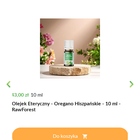
Previous
Next
Cena
43,00 zł
10 ml
Olejek Eteryczny - Oregano Hiszpańskie - 10 ml -
RawForest
Do koszyka