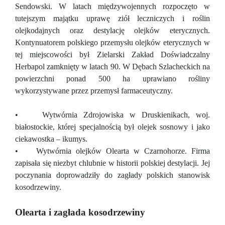
Sendowski. W latach międzywojennych rozpoczęto w
tutejszym majątku uprawę ziół leczniczych i roślin
olejkodajnych oraz destylację olejków eterycznych.
Kontynuatorem polskiego przemysłu olejków eterycznych w
tej miejscowości był Zielarski Zakład Doświadczalny
Herbapol zamknięty w latach 90. W Dębach Szlacheckich na
powierzchni ponad 500 ha uprawiano rośliny
wykorzystywane przez przemysł farmaceutyczny.
• Wytwórnia Zdrojowiska w Druskienikach, woj.
białostockie, której specjalnością był olejek sosnowy i jako
ciekawostka – ikumys.
• Wytwórnia olejków Olearta w Czarnohorze. Firma
zapisała się niezbyt chlubnie w historii polskiej destylacji. Jej
poczynania doprowadziły do zagłady polskich stanowisk
kosodrzewiny.
Olearta i zagłada kosodrzewiny