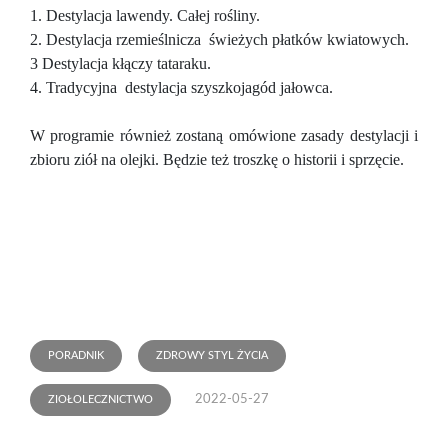
1. Destylacja lawendy. Całej rośliny.
2. Destylacja rzemieślnicza świeżych płatków kwiatowych.
3 Destylacja kłączy tataraku.
4. Tradycyjna destylacja szyszkojagód jałowca.
W programie również zostaną omówione zasady destylacji i
zbioru ziół na olejki. Będzie też troszkę o historii i sprzęcie.
PORADNIK
ZDROWY STYL ŻYCIA
2022-05-27
ZIOŁOLECZNICTWO