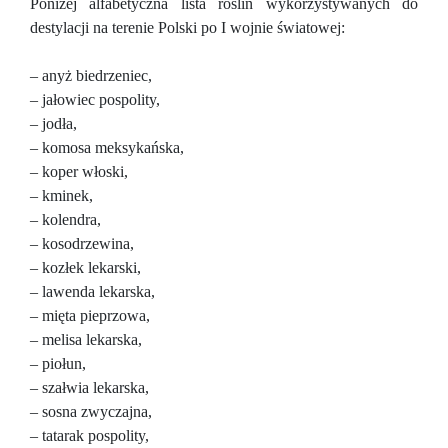
Poniżej alfabetyczna lista roślin wykorzystywanych do
destylacji na terenie Polski po I wojnie światowej:
– anyż biedrzeniec,
– jałowiec pospolity,
– jodła,
– komosa meksykańska,
– koper włoski,
– kminek,
– kolendra,
– kosodrzewina,
– kozłek lekarski,
– lawenda lekarska,
– mięta pieprzowa,
– melisa lekarska,
– piołun,
– szałwia lekarska,
– sosna zwyczajna,
– tatarak pospolity,