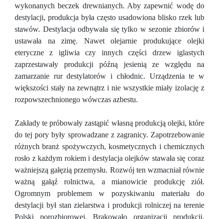
wykonanych beczek drewnianych. Aby zapewnić wodę do
destylacji, produkcja była często usadowiona blisko rzek lub
stawów. Destylacja odbywała się tylko w sezonie zbiorów i
ustawała na zimę. Nawet olejarnie produkujące olejki
eteryczne z igliwia czy innych części drzew iglastych
zaprzestawały produkcji późną jesienią ze względu na
zamarzanie rur destylatorów i chłodnic. Urządzenia te w
większości stały na zewnątrz i nie wszystkie miały izolację z
rozpowszechnionego wówczas azbestu.
Zakłady te próbowały zastąpić własną produkcją olejki, które
do tej pory były sprowadzane z zagranicy. Zapotrzebowanie
różnych branż spożywczych, kosmetycznych i chemicznych
rosło z każdym rokiem i destylacja olejków stawała się coraz
ważniejszą gałęzią przemysłu. Rozwój ten wzmacniał równie
ważną gałąź rolnictwa, a mianowicie produkcję ziół.
Ogromnym problemem w pozyskiwaniu materiału do
destylacji był stan zielarstwa i produkcji rolniczej na terenie
Polski porozbiorowej. Brakowało organizacji produkcji,