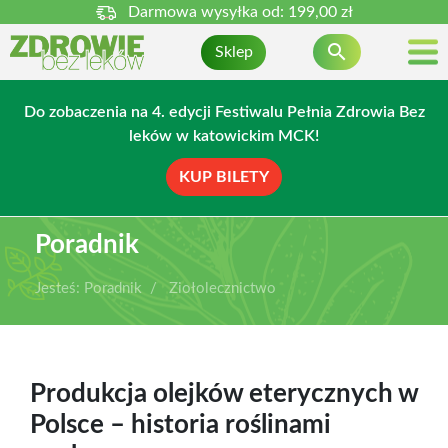
Darmowa wysyłka od:
199,00 zł

Sklep
Do zobaczenia na 4. edycji Festiwalu Pełnia Zdrowia Bez
leków w katowickim MCK!
KUP BILETY
Poradnik
Jesteś:
Poradnik
Ziołolecznictwo
Produkcja olejków eterycznych w
Polsce – historia roślinami