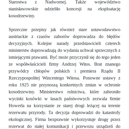
Starostwa z Nadwornej. Także województwo
stanisławowskie udzieliło koncesji na eksploatację
kosodrzewiny.
Sprzeczne przepisy jak również stare ustawodawstwo
austriackie z czasów zaborów doprowadza do błędów
decyzyjnych. Kolejne narady przedstawicieli czterech
ministerstw doprowadzają do wydania uchwał sprzecznych z
istniejącymi prawami. Być może przyczynił się do tego jeden
ze współwłaścicieli firmy Andrzej Witos. Brat znanego
przywódcy chłopów polskich i premiera Rządu II
Rzeczypospolitej Wincentego Witosa. Ponowne ustawy z
roku 1925 nie przynoszą konkretnych zmian w ochronie
kosodrzewiny. Ministerstwo rolnictwa, które zabroniło
wycinki kosówki w lasach państwowych zezwala firmie
Howerla na korzystanie ze starej drogi leżącej na terenie
rezerwatu przyrody. Ta decyzja doprowadzi do katastrofy
ekologicznej. Firma bezprawnie wykorzystuje drogę przez
rezerwat do stałej komunikacji i przewozu urządzeń do