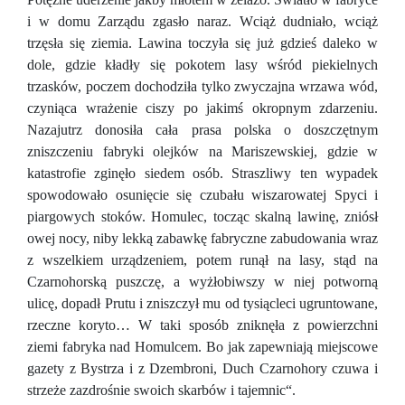
i w domu Zarządu zgasło naraz. Wciąż dudniało, wciąż
trzęsła się ziemia. Lawina toczyła się już gdzieś daleko w
dole, gdzie kładły się pokotem lasy wśród piekielnych
trzasków, poczem dochodziła tylko zwyczajna wrzawa wód,
czyniąca wrażenie ciszy po jakimś okropnym zdarzeniu.
Nazajutrz donosiła cała prasa polska o doszczętnym
zniszczeniu fabryki olejków na Mariszewskiej, gdzie w
katastrofie zginęło siedem osób. Straszliwy ten wypadek
spowodowało osunięcie się czubału wiszarowatej Spyci i
piargowych stoków. Homulec, tocząc skalną lawinę, zniósł
owej nocy, niby lekką zabawkę fabryczne zabudowania wraz
z wszelkiem urządzeniem, potem runął na lasy, stąd na
Czarnohorską puszczę, a wyżłobiwszy w niej potworną
ulicę, dopadł Prutu i zniszczył mu od tysiącleci ugruntowane,
rzeczne koryto… W taki sposób zniknęła z powierzchni
ziemi fabryka nad Homulcem. Bo jak zapewniają miejscowe
gazety z Bystrza i z Dzembroni, Duch Czarnohory czuwa i
strzeże zazdrośnie swoich skarbów i tajemnic“.