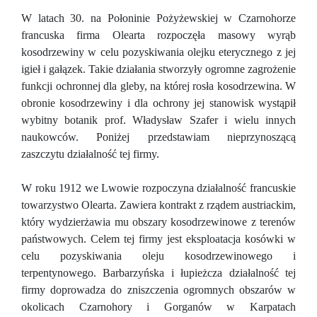
W latach 30. na Połoninie Pożyżewskiej w Czarnohorze
francuska firma Olearta rozpoczęła masowy wyrąb
kosodrzewiny w celu pozyskiwania olejku eterycznego z jej
igieł i gałązek. Takie działania stworzyły ogromne zagrożenie
funkcji ochronnej dla gleby, na której rosła kosodrzewina. W
obronie kosodrzewiny i dla ochrony jej stanowisk wystąpił
wybitny botanik prof. Władysław Szafer i wielu innych
naukowców. Poniżej przedstawiam nieprzynoszącą
zaszczytu działalność tej firmy.
W roku 1912 we Lwowie rozpoczyna działalność francuskie
towarzystwo Olearta. Zawiera kontrakt z rządem austriackim,
który wydzierżawia mu obszary kosodrzewinowe z terenów
państwowych. Celem tej firmy jest eksploatacja kosówki w
celu pozyskiwania oleju kosodrzewinowego i
terpentynowego. Barbarzyńska i łupieżcza działalność tej
firmy doprowadza do zniszczenia ogromnych obszarów w
okolicach Czarnohory i Gorganów w Karpatach