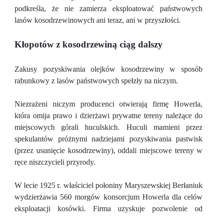
podkreśla, że nie zamierza eksploatować państwowych
lasów kosodrzewinowych ani teraz, ani w przyszłości.
Kłopotów z kosodrzewiną ciąg dalszy
Zakusy pozyskiwania olejków kosodrzewiny w sposób
rabunkowy z lasów państwowych spełzły na niczym.
Niezrażeni niczym producenci otwierają firmę Howerla,
która omija prawo i dzierżawi prywatne tereny należące do
miejscowych górali huculskich. Huculi mamieni przez
spekulantów próżnymi nadziejami pozyskiwania pastwisk
(przez usunięcie kosodrzewiny), oddali miejscowe tereny w
ręce niszczycieli przyrody.
W lecie 1925 r. właściciel połoniny Maryszewskiej Berłaniuk
wydzierżawia 560 morgów konsorcjum Howerla dla celów
eksploatacji kosówki. Firma uzyskuje pozwolenie od