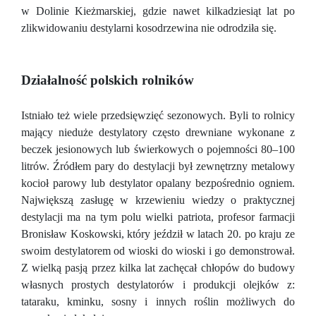
w Dolinie Kieżmarskiej, gdzie nawet kilkadziesiąt lat po
zlikwidowaniu destylarni kosodrzewina nie odrodziła się.
Działalność polskich rolników
Istniało też wiele przedsięwzięć sezonowych. Byli to rolnicy
mający nieduże destylatory często drewniane wykonane z
beczek jesionowych lub świerkowych o pojemności 80–100
litrów. Źródłem pary do destylacji był zewnętrzny metalowy
kocioł parowy lub destylator opalany bezpośrednio ogniem.
Największą zasługę w krzewieniu wiedzy o praktycznej
destylacji ma na tym polu wielki patriota, profesor farmacji
Bronisław Koskowski, który jeździł w latach 20. po kraju ze
swoim destylatorem od wioski do wioski i go demonstrował.
Z wielką pasją przez kilka lat zachęcał chłopów do budowy
własnych prostych destylatorów i produkcji olejków z:
tataraku, kminku, sosny i innych roślin możliwych do