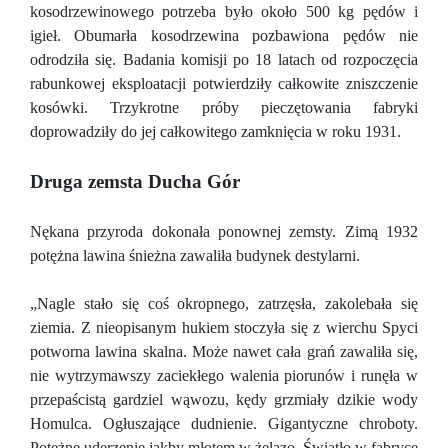
kosodrzewinowego potrzeba było około 500 kg pędów i
igieł. Obumarła kosodrzewina pozbawiona pędów nie
odrodziła się. Badania komisji po 18 latach od rozpoczęcia
rabunkowej eksploatacji potwierdziły całkowite zniszczenie
kosówki. Trzykrotne próby pieczętowania fabryki
doprowadziły do jej całkowitego zamknięcia w roku 1931.
Druga zemsta Ducha Gór
Nękana przyroda dokonała ponownej zemsty. Zimą 1932
potężna lawina śnieżna zawaliła budynek destylarni.
„Nagle stało się coś okropnego, zatrzęsła, zakolebała się
ziemia. Z nieopisanym hukiem stoczyła się z wierchu Spyci
potworna lawina skalna. Może nawet cała grań zawaliła się,
nie wytrzymawszy zaciekłego walenia piorunów i runęła w
przepaścistą gardziel wąwozu, kędy grzmiały dzikie wody
Homulca. Ogłuszające dudnienie. Gigantyczne chroboty.
Potężne uderzenie jakby młotem w żelazo. Światło w fabryce