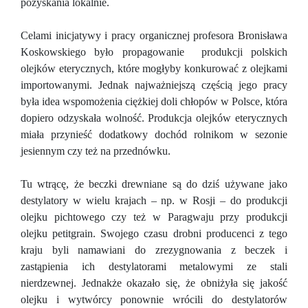
pozyskania lokalnie.
Celami inicjatywy i pracy organicznej profesora Bronisława
Koskowskiego było propagowanie produkcji polskich
olejków eterycznych, które mogłyby konkurować z olejkami
importowanymi. Jednak najważniejszą częścią jego pracy
była idea wspomożenia ciężkiej doli chłopów w Polsce, która
dopiero odzyskała wolność. Produkcja olejków eterycznych
miała przynieść dodatkowy dochód rolnikom w sezonie
jesiennym czy też na przednówku.
Tu wtrącę, że beczki drewniane są do dziś używane jako
destylatory w wielu krajach – np. w Rosji – do produkcji
olejku pichtowego czy też w Paragwaju przy produkcji
olejku petitgrain. Swojego czasu drobni producenci z tego
kraju byli namawiani do zrezygnowania z beczek i
zastąpienia ich destylatorami metalowymi ze stali
nierdzewnej. Jednakże okazało się, że obniżyła się jakość
olejku i wytwórcy ponownie wrócili do destylatorów