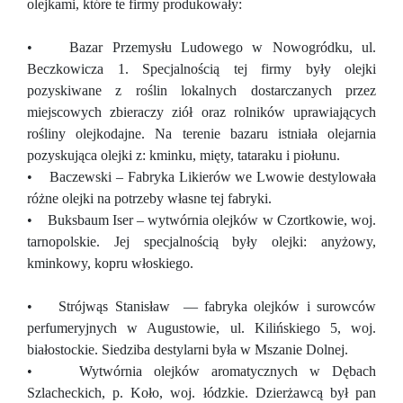
olejkami, które te firmy produkowały:
• Bazar Przemysłu Ludowego w Nowogródku, ul.
Beczkowicza 1. Specjalnością tej firmy były olejki
pozyskiwane z roślin lokalnych dostarczanych przez
miejscowych zbieraczy ziół oraz rolników uprawiających
rośliny olejkodajne. Na terenie bazaru istniała olejarnia
pozyskująca olejki z: kminku, mięty, tataraku i piołunu.
• Baczewski – Fabryka Likierów we Lwowie destylowała
różne olejki na potrzeby własne tej fabryki.
• Buksbaum Iser – wytwórnia olejków w Czortkowie, woj.
tarnopolskie. Jej specjalnością były olejki: anyżowy,
kminkowy, kopru włoskiego.
• Strójwąs Stanisław — fabryka olejków i surowców
perfumeryjnych w Augustowie, ul. Kilińskiego 5, woj.
białostockie. Siedziba destylarni była w Mszanie Dolnej.
• Wytwórnia olejków aromatycznych w Dębach
Szlacheckich, p. Koło, woj. łódzkie. Dzierżawcą był pan