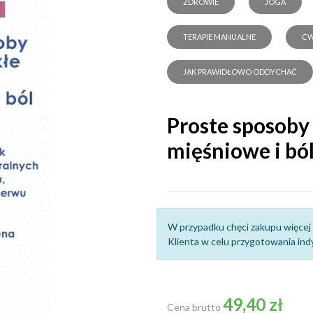
ZDROWIE
JOGA
TERAPIE MANUALNE
ĆW
JAK PRAWIDŁOWO ODDYCHAĆ
Proste sposoby
mięśniowe i ból
W przypadku chęci zakupu więcej 
Klienta w celu przygotowania indy
49,40 zł
Cena brutto