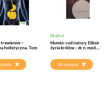
Cena
29,00 zł
 trawienne –
Mumio: cud natury. Eliksir
a holistyczna. Tom
życia królów – dr n. med....
oszyka
Do koszyka