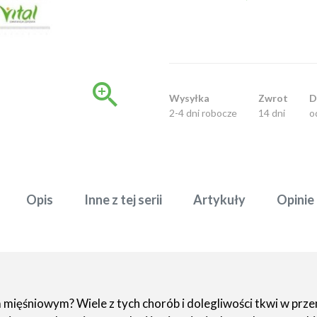

Wysyłka
Zwrot
D
2-4 dni robocze
14 dni
o
Opis
Inne z tej serii
Artykuły
Opinie
mięśniowym? Wiele z tych chorób i dolegliwości tkwi w pr