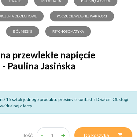
TERAPIE
MEDYTACJA
BÓL KRĘGOSŁUPA
ICZENIA ODDECHOWE
POCZUCIE WŁASNEJ WARTOŚCI
BÓL MIĘŚNI
PSYCHOSOMATYKA
 na przewlekłe napięcie
 - Paulina Jasińska
niż 15 sztuk jednego produktu prosimy o kontakt z Działem Obsługi
widualnej oferty.
-
+
Ilość:
Do koszyka
