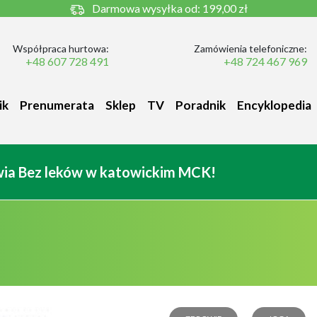
Darmowa wysyłka od:
199,00 zł
Współpraca hurtowa:
Zamówienia telefoniczne:
+48 607 728 491
+48 724 467 969
ik
Prenumerata
Sklep
TV
Poradnik
Encyklopedia
owia Bez leków w katowickim MCK!