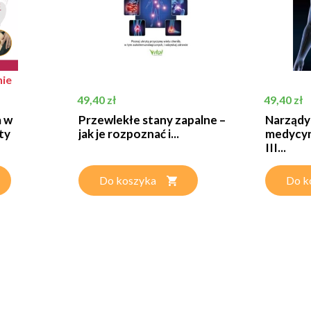
ie
Cena
Cena
49,40 zł
49,40 zł
 w
Przewlekłe stany zapalne –
Narządy
ty
jak je rozpoznać i...
medycyn
III...
Do koszyka
Do k