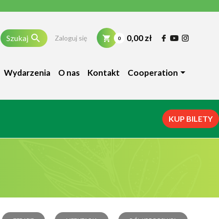

0,00 zł
Szukaj
Zaloguj się
0
Wydarzenia
O nas
Kontakt
Cooperation
KUP BILETY