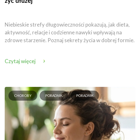
żyć dłużej
Niebieskie strefy długowieczności pokazują, jak dieta,
aktywność, relacje i codzienne nawyki wpływają na
zdrowe starzenie. Poznaj sekrety życia w dobrej formie.
Czytaj więcej
CHOROBY
PORADNIK
PORADNIK