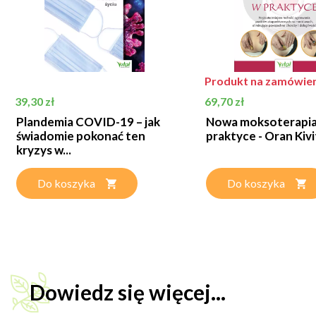
Produkt na zamówien
Cena
Cena
39,30 zł
69,70 zł
Plandemia COVID-19 – jak
Nowa moksoterapia
świadomie pokonać ten
praktyce - Oran Kivi
kryzys w...
Do koszyka
Do koszyka
Dowiedz się więcej...