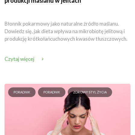
produkcji maślanu w jelitach
Błonnik pokarmowy jako naturalne źródło maślanu.
Dowiedz się, jak dieta wpływa na mikrobiotę jelitową i
produkcję krótkołańcuchowych kwasów tłuszczowych.
Czytaj więcej
PORADNIK
PORADNIK
ZDROWY STYL ŻYCIA