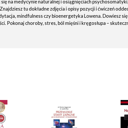
 się na medycynie naturalnej i osiągnięciach psychosomatyki,
 Znajdziesz tu dokładne zdjęcia i opisy pozycji i ćwiczeń o
 medytacja, mindfulness czy bioenergetyka Lowena. Dowiesz s
. Pokonaj choroby, stres, ból mięśni i kręgosłupa – skutecz