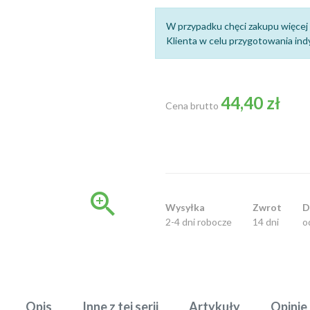
W przypadku chęci zakupu więcej 
Klienta w celu przygotowania indy
44,40 zł
Cena brutto

Wysyłka
Zwrot
D
2-4 dni robocze
14 dni
o
Opis
Inne z tej serii
Artykuły
Opinie