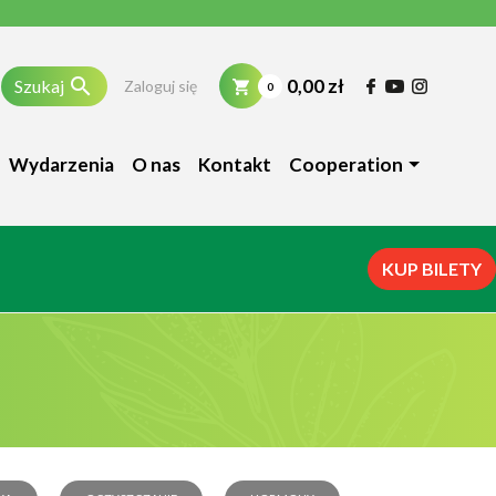

0,00 zł
Szukaj
Zaloguj się
0
Wydarzenia
O nas
Kontakt
Cooperation
KUP BILETY