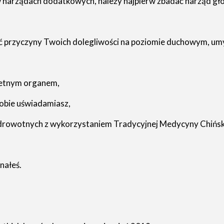
ia w narządach dodatkowych, należy najpierw zbadać narząd gł
ć przyczyny Twoich dolegliwości na poziomie duchowym, um
retnym organem,
sobie uświadamiasz,
owotnych z wykorzystaniem Tradycyjnej Medycyny Chińskiej, 
nałeś.