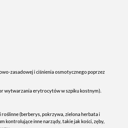
wo-zasadowej i ciśnienia osmotycznego poprzez
tor wytwarzania erytrocytów w szpiku kostnym).
roślinne (berberys, pokrzywa, zielona herbata i
kontrolujące inne narządy, takie jak kości, zęby,