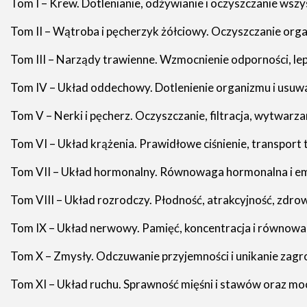
Tom I – Krew. Dotlenianie, odżywianie i oczyszczanie wsz
Tom II – Wątroba i pęcherzyk żółciowy. Oczyszczanie org
Tom III – Narządy trawienne. Wzmocnienie odporności, lep
Tom IV – Układ oddechowy. Dotlenienie organizmu i usuwa
Tom V – Nerki i pęcherz. Oczyszczanie, filtracja, wytwar
Tom VI – Układ krążenia. Prawidłowe ciśnienie, transport
Tom VII – Układ hormonalny. Równowaga hormonalna i em
Tom VIII – Układ rozrodczy. Płodność, atrakcyjność, zdro
Tom IX – Układ nerwowy. Pamięć, koncentracja i równowa
Tom X – Zmysły. Odczuwanie przyjemności i unikanie zagr
Tom XI – Układ ruchu. Sprawność mięśni i stawów oraz mo