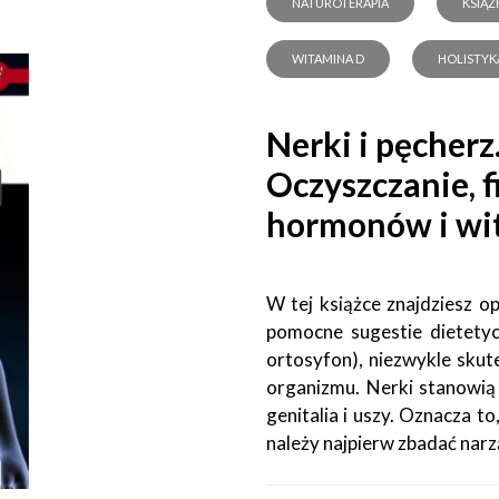
NATUROTERAPIA
KSIĄŻ
WITAMINA D
HOLISTYK
Nerki i pęcherz
Oczyszczanie, f
hormonów i wi
W tej książce znajdziesz o
pomocne sugestie dietetycz
ortosyfon), niezwykle skut
organizmu. Nerki stanowią c
genitalia i uszy. Oznacza t
należy najpierw zbadać nar