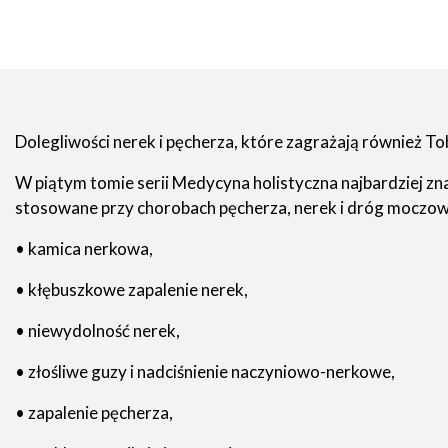
Dolegliwości nerek i pęcherza, które zagrażają również To
W piątym tomie serii Medycyna holistyczna najbardziej zna
stosowane przy chorobach pęcherza, nerek i dróg moczowy
• kamica nerkowa,
• kłębuszkowe zapalenie nerek,
• niewydolność nerek,
• złośliwe guzy i nadciśnienie naczyniowo-nerkowe,
• zapalenie pęcherza,