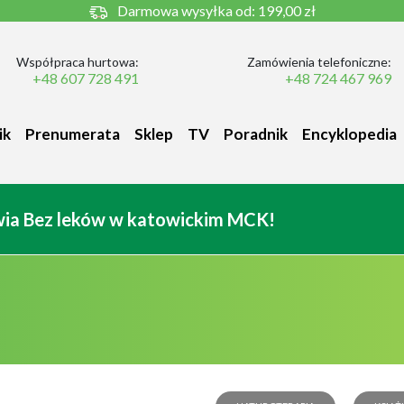
Darmowa wysyłka od:
199,00 zł
Współpraca hurtowa:
Zamówienia telefoniczne:
+48 607 728 491
+48 724 467 969
ik
Prenumerata
Sklep
TV
Poradnik
Encyklopedia
owia Bez leków w katowickim MCK!