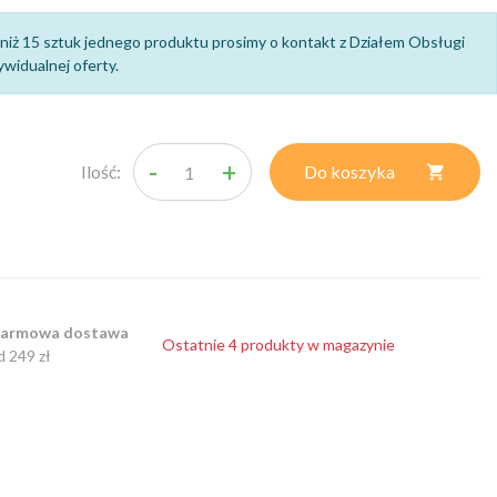
niż 15 sztuk jednego produktu prosimy o kontakt z Działem Obsługi
widualnej oferty.
-
+
Ilość:
Do koszyka

armowa dostawa
Ostatnie 4 produkty w magazynie
d 249 zł