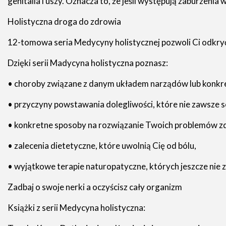
genitalia i uszy. Oznacza to, że jeśli występują zaburzen
Holistyczna droga do zdrowia
12-tomowa seria Medycyny holistycznej pozwoli Ci odkry
Dzięki serii Madycyna holistyczna poznasz:
• choroby związane z danym układem narządów lub konk
• przyczyny powstawania dolegliwości, które nie zawsze 
• konkretne sposoby na rozwiązanie Twoich problemów zdr
• zalecenia dietetyczne, które uwolnią Cię od bólu,
• wyjątkowe terapie naturopatyczne, których jeszcze nie z
Zadbaj o swoje nerki a oczyścisz cały organizm
Książki z serii Medycyna holistyczna: