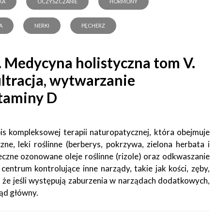
KA
OCZYSZCZANIE
HORMONY
A
NERKI
PĘCHERZ
. Medycyna holistyczna tom V.
iltracja, wytwarzanie
taminy D
pis kompleksowej terapii naturopatycznej, która obejmuje
ne, leki roślinne (berberys, pokrzywa, zielona herbata i
eczne ozonowane oleje roślinne (rizole) oraz odkwaszanie
entrum kontrolujące inne narządy, takie jak kości, zęby,
o, że jeśli występują zaburzenia w narządach dodatkowych,
ząd główny.