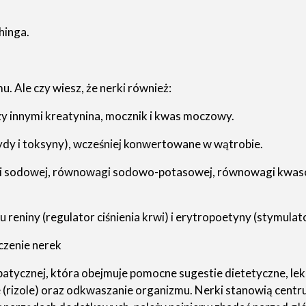
hinga.
. Ale czy wiesz, że nerki również:
zy innymi kreatynina, mocznik i kwas moczowy.
cydy i toksyny), wcześniej konwertowane w wątrobie.
 i sodowej, równowagi sodowo-potasowej, równowagi kwaso
reniny (regulator ciśnienia krwi) i erytropoetyny (stymula
czenie nerek
atycznej, która obejmuje pomocne sugestie dietetyczne, leki 
(rizole) oraz odkwaszanie organizmu. Nerki stanowią centrum 