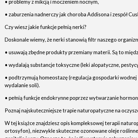
• problemy z mikcją i moczeniem nocnym,
• zaburzenia nadnerczy jak choroba Addisona i zespół Cus
Czy wiesz jakie funkcje pełnią nerki?
Doskonale wiemy, że nerki stanowią filtr naszego organizmu
• usuwają zbędne produkty przemiany materii. Są to międ
• wydalają substancje toksyczne (leki alopatyczne, pesty
• podtrzymują homeostazę (regulacja gospodarki wodnej
wydalanie soli).
• pełnią funkcje endokrynne poprzez wytwarzanie hormonu 
Poznaj najskuteczniejsze trapie naturopatyczne na oczysz
W tej książce znajdziesz opis kompleksowej terapii naturop
ortosyfon), niezwykle skuteczne ozonowane oleje roślinne 